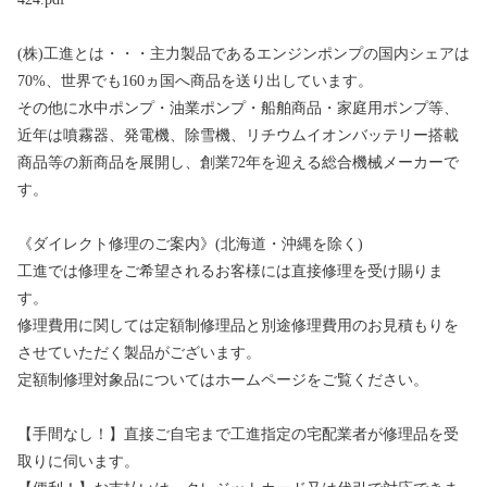
(株)工進とは・・・主力製品であるエンジンポンプの国内シェアは
70%、世界でも160ヵ国へ商品を送り出しています。
その他に水中ポンプ・油業ポンプ・船舶商品・家庭用ポンプ等、
近年は噴霧器、発電機、除雪機、リチウムイオンバッテリー搭載
商品等の新商品を展開し、創業72年を迎える総合機械メーカーで
す。
《ダイレクト修理のご案内》(北海道・沖縄を除く)
工進では修理をご希望されるお客様には直接修理を受け賜りま
す。
修理費用に関しては定額制修理品と別途修理費用のお見積もりを
させていただく製品がございます。
定額制修理対象品についてはホームページをご覧ください。
【手間なし！】直接ご自宅まで工進指定の宅配業者が修理品を受
取りに伺います。