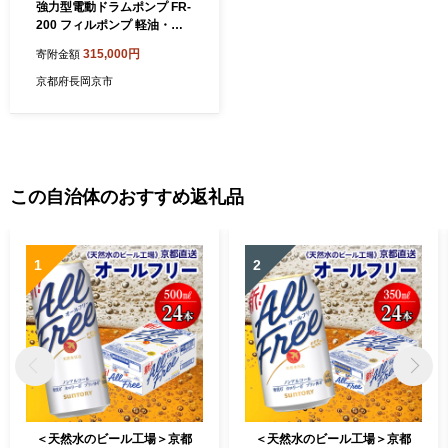
強力型電動ドラムポンプ FR-
200 フィルポンプ 軽油・灯
油用 AC-100V モーター出力
315,000円
寄附金額
200W [0840]
京都府長岡京市
この自治体のおすすめ返礼品
1
2
＜天然水のビール工場＞京都
＜天然水のビール工場＞京都