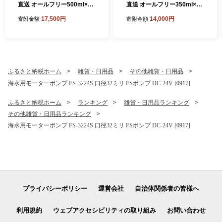
直送 オールフリー500ml×24
直送 オールフリー350ml×24
本 [1505]
本 [1503]
17,500円
14,000円
寄附金額
寄附金額
ふるさと納税ホーム
雑貨・日用品
その他雑貨・日用品
海水用モーターポンプ FS-3224S 口径32ミリ FSポンプ DC-24V [0917]
ふるさと納税ホーム
ランキング
雑貨・日用品ランキング
その他雑貨・日用品ランキング
海水用モーターポンプ FS-3224S 口径32ミリ FSポンプ DC-24V [0917]
プライバシーポリシー
運営会社
自治体関係者の皆様へ
利用規約
ウェブアクセシビリティの取り組み
お問い合わせ