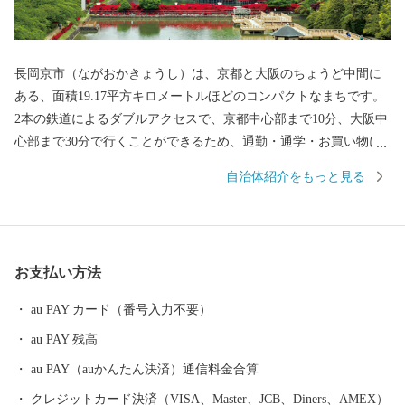
長岡京市（ながおかきょうし）は、京都と大阪のちょうど中間に
ある、面積19.17平方キロメートルほどのコンパクトなまちです。
2本の鉄道によるダブルアクセスで、京都中心部まで10分、大阪中
心部まで30分で行くことができるため、通勤・通学・お買い物に
とっても便利！ 多くの子育て世代に選ばれ続けるまちでもあり
自治体紹介をもっと見る
ます。 一方で、市内には西山連峰をはじめとする豊かな自然が残
り、田園風景が広がるのんびりとした雰囲気も人気の理由。市の
名前にもある「長岡京」の都がかつて置かれた地でもあり、ま
た、戦国一の知将「明智光秀」が最期の夜を過ごした勝龍寺城
お支払い方法
（現在は勝竜寺城公園として整備）が今も残るなど、豊かな歴史
資源に彩られた街でもあります。 京都府長岡京市の見どころ 明智
au PAY カード（番号入力不要）
光秀最期の城 勝竜寺城公園 本能寺の変の後、「山崎・勝龍寺城
au PAY 残高
の合戦」の舞台ともなった勝龍寺城。細川忠興と明智光秀の娘・
玉（のちの細川ガラシャ）の輿入れを再現した「ガラシャ祭」の
au PAY（auかんたん決済）通信料金合算
メイン会場でもあります。展示室には、光秀や玉などゆかりの人
クレジットカード決済（VISA、Master、JCB、Diners、AMEX）