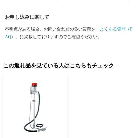
物の資料を展示しています。 京都随一のキリシマツツジ 長岡天
満宮 学問の神様・菅原道真公を祀る長岡天満宮は、キリシマツツ
お申し込みに関して
ジの名所として知られています。樹齢約170年の燃えるような真紅
に染まったツツジの回廊は圧巻の景色です。 京都屈指のもみじ
不明点がある場合、お問い合わせの多い質問を
「よくある質問（F
寺 光明寺 西山浄土宗の総本山。数百本のモミジが彩りを添える
AQ）」
に掲載しておりますのでご確認ください。
約2万坪に及ぶ境内では、視界一面を紅葉に染める約200ｍの「も
みじ参道」があり、フォトジェニックなもみじシーンに出会えま
す。 四季折々の花手水で話題 柳谷観音 楊谷寺 平安時代より眼
病を癒す祈願所として、皇室をはじめあらゆる人々に信仰されて
この返礼品を見ている人はこちらもチェック
きた由緒あるお寺です。近年、手水鉢に四季折々の花々を彩る花
手水がSNSで話題沸騰中。初夏は40種、約5,000株のアジサイ、秋
には紅葉が楽しめます。