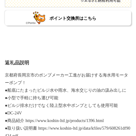
ポイント交換所はこちら
返礼品説明
京都府長岡京市のポンプメーカー工進がお届けする海水用モータ
ーポンプ！
●船底にたまったビルジ水や雨水、海水交じりの油の汲み出しに
●小型で手軽に持ち運び可能
●ビルジ排水だけでなく陸上型水中ポンプとしても使用可能
●DC-24V
●商品紹介 https://www.koshin-ltd.jp/products/1396.html
●取り扱い説明書 https://www.koshin-ltd.jp/data/kfiles/579/608261df90
424.pdf