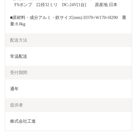
　FSポンプ　口径32ミリ　DC-24V[1台]　　原産地:日本
■原材料・成分アルミ・鉄サイズ(mm):D370×W170×H290　重
量:8.0kg
配送方法
常温配送
受付期間
通年
提供者
株式会社工進