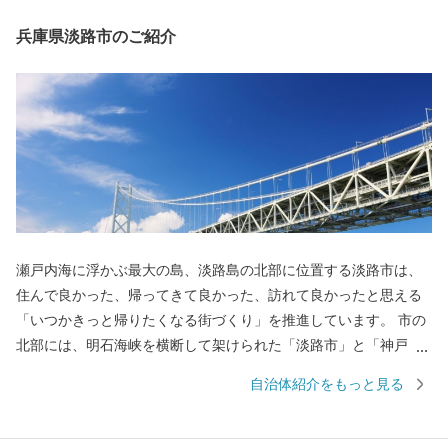
兵庫県淡路市のご紹介
瀬戸内海に浮かぶ最大の島、淡路島の北部に位置する淡路市は、
住んで良かった、帰ってきて良かった、訪れて良かったと思える
「いつかきっと帰りたくなる街づくり」を推進しています。 市の
北部には、明石海峡を横断して架けられた「淡路市」と「神戸
市」を結ぶ世界最大の吊橋「明石海峡大橋」が人々を魅了し続け
自治体紹介をもっと見る
ています。 淡路島はかつて朝廷に食材を献上していた「御食国」
と言われています。 辛味が少なく、甘いことで有名な淡路島のた
まねぎをはじめ、明石海峡が生み出す潮の流れと餌の豊富さによ