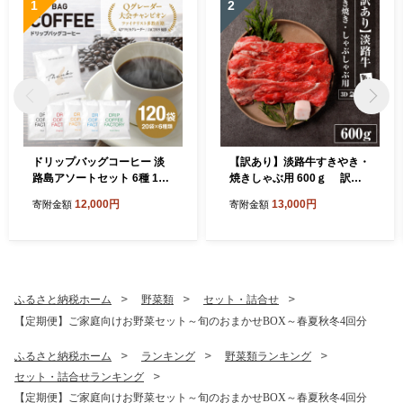
1
2
ドリップバッグコーヒー 淡
【訳あり】淡路牛すきやき・
路島アソートセット 6種 120
焼きしゃぶ用 600ｇ 訳あ
袋 飲み比べ コーヒー
り
12,000円
13,000円
寄附金額
寄附金額
ふるさと納税ホーム
野菜類
セット・詰合せ
【定期便】ご家庭向けお野菜セット～旬のおまかせBOX～春夏秋冬4回分
ふるさと納税ホーム
ランキング
野菜類ランキング
セット・詰合せランキング
【定期便】ご家庭向けお野菜セット～旬のおまかせBOX～春夏秋冬4回分