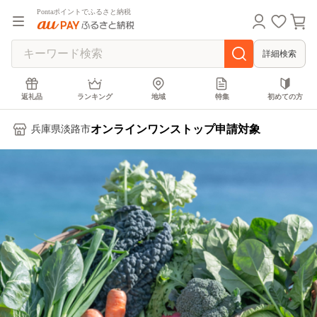
Pontaポイントでふるさと納税
詳細検索
返礼品
ランキング
地域
特集
初めての方
オンラインワンストップ申請対象
兵庫県淡路市