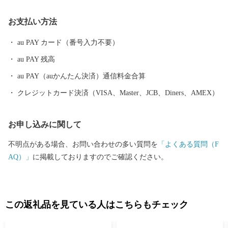
って鯛やいかなご、鱧やタコなど季節に応じて新鮮で美味しい魚
お支払い方法
が揚がります。 なんと言っても、淡路島のブランド牛『淡路ビー
フ。』ここ淡路島で生まれる子牛はとても評価が高く、日本を代
au PAY カード（番号入力不要）
表する神戸ビーフや特産松阪牛の約6割は『淡路ビーフ』と同じ、
au PAY 残高
自然豊かな淡路島で育った子牛です。 穏やかな太陽と、潮風が運
ぶミネラルをたっぷり含んだ大地で育った淡路島の牛は、旨味が
au PAY（auかんたん決済）通信料金合算
濃く、誰もがその味の違いを実感いただける品質を誇ります。
クレジットカード決済（VISA、Master、JCB、Diners、AMEX）
お申し込みに関して
不明点がある場合、お問い合わせの多い質問を
「よくある質問（F
AQ）」
に掲載しておりますのでご確認ください。
この返礼品を見ている人はこちらもチェック