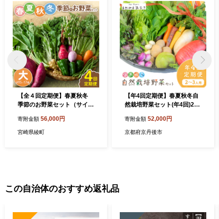
【全４回定期便】春夏秋冬
【年4回定期便】春夏秋冬自
季節のお野菜セット（サイズ
然栽培野菜セット(年4回)2～
大）_A0053-015
3人用
56,000円
52,000円
寄附金額
寄附金額
宮崎県綾町
京都府京丹後市
この自治体のおすすめ返礼品