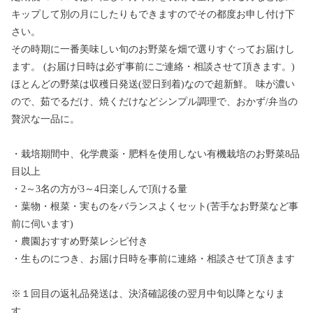
キップして別の月にしたりもできますのでその都度お申し付け下
さい。
その時期に一番美味しい旬のお野菜を畑で選りすぐってお届けし
ます。 (お届け日時は必ず事前にご連絡・相談させて頂きます。)
ほとんどの野菜は収穫日発送(翌日到着)なので超新鮮。 味が濃い
ので、茹でるだけ、焼くだけなどシンプル調理で、おかず/弁当の
贅沢な一品に。
・栽培期間中、化学農薬・肥料を使用しない有機栽培のお野菜8品
目以上
・2～3名の方が3～4日楽しんで頂ける量
・葉物・根菜・実ものをバランスよくセット(苦手なお野菜など事
前に伺います)
・農園おすすめ野菜レシピ付き
・生ものにつき、お届け日時を事前に連絡・相談させて頂きます
※１回目の返礼品発送は、決済確認後の翌月中旬以降となりま
す。