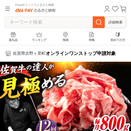
Pontaポイントでふるさと納税
詳細検索
返礼品
ランキング
地域
特集
初めての方
オンラインワンストップ申請対象
佐賀県吉野ヶ里町