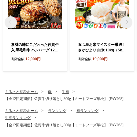
素材の味にこだわった佐賀牛
五つ星お米マイスター厳選！
入 黒毛和牛 ハンバーグ 12個
さがびより 白米 10kg（5kg
大容量 1.6kg (140g×12個) が
×2袋） 吉野ヶ里町/大塚米穀
12,000円
19,000円
寄附金額
寄附金額
ばいばーぐ はんばーぐ 弁当
店 [FCW046]
小分け 簡単 真空パック 吉野
ヶ里町/石丸食肉産業 [FBX00
5]
ふるさと納税ホーム
肉
牛肉
【全12回定期便】佐賀牛切り落とし800g【ミートフーズ華松】 [FAY063]
ふるさと納税ホーム
ランキング
肉ランキング
牛肉ランキング
【全12回定期便】佐賀牛切り落とし800g【ミートフーズ華松】 [FAY063]