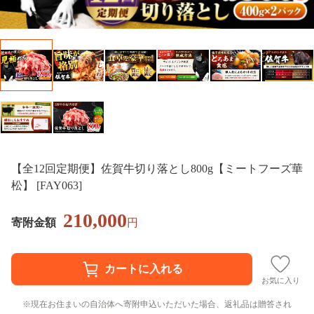
【全12回定期便】佐賀牛切り落とし800g【ミートフーズ華
松】 [FAY063]
210,000
寄附金額
円
お気に入り
現在お住まいの自治体へ寄附申込いただいた場合、返礼品は贈答され