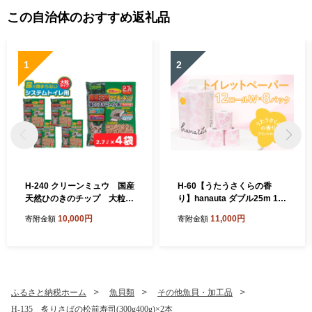
この自治体のおすすめ返礼品
1
2
H-240 クリーンミュウ 国産
H-60【うたうさくらの香
天然ひのきのチップ 大粒2.
り】hanauta ダブル25m 12
7L×４袋
ロール×8パック
10,000円
11,000円
寄附金額
寄附金額
ふるさと納税ホーム
魚貝類
その他魚貝・加工品
H-135 炙りさばの松前寿司(300g400g)×2本