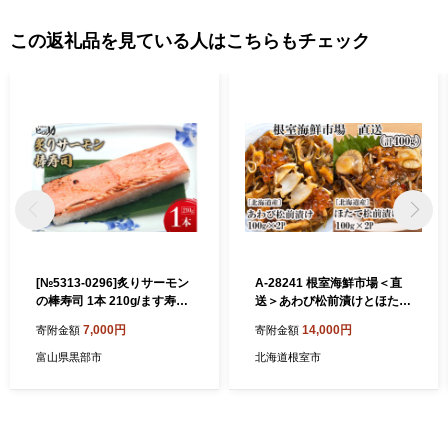
この返礼品を見ている人はこちらもチェック
[№5313-0296]炙りサーモン
A-28241 根室海鮮市場＜直
の棒寿司 1本 210g/ます寿司
送＞あわび松前漬けとほたて
屋ヒロ助/富山県 黒部市 寿司
松前漬け各100g×2P(計400
7,000円
14,000円
寄附金額
寄附金額
鮨 ます寿司 ます鮨 棒寿司
g)
富山県黒部市
北海道根室市