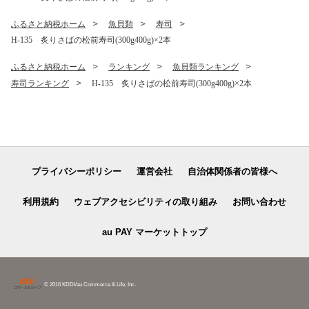
ふるさと納税ホーム
魚貝類
寿司
H-135 炙りさばの松前寿司(300g400g)×2本
ふるさと納税ホーム
ランキング
魚貝類ランキング
寿司ランキング
H-135 炙りさばの松前寿司(300g400g)×2本
プライバシーポリシー
運営会社
自治体関係者の皆様へ
利用規約
ウェブアクセシビリティの取り組み
お問い合わせ
au PAY マーケットトップ
© 2016 KDDI/au Commerce & Life, Inc.