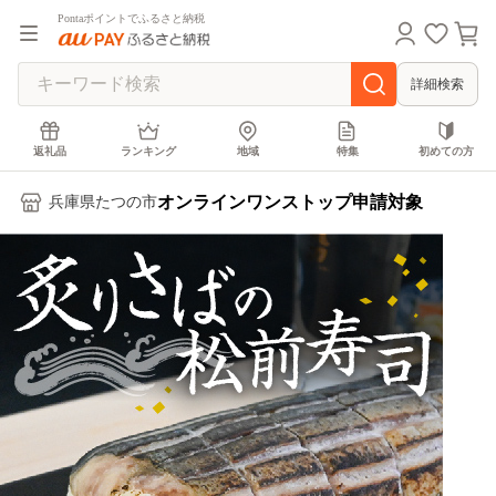
Pontaポイントでふるさと納税
詳細検索
返礼品
ランキング
地域
特集
初めての方
オンラインワンストップ申請対象
兵庫県たつの市