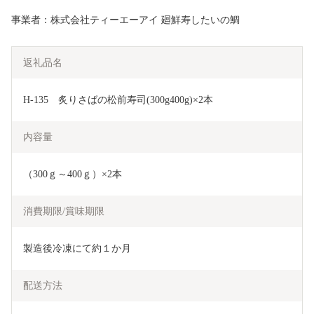
事業者：株式会社ティーエーアイ 廻鮮寿したいの鯛
返礼品名
H-135　炙りさばの松前寿司(300g400g)×2本 
内容量
（300ｇ～400ｇ）×2本
消費期限/賞味期限
製造後冷凍にて約１か月
配送方法