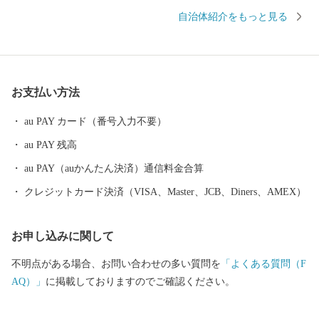
す。また、海岸線まで山々がせまり、「揖保川」と「千種川」と
自治体紹介をもっと見る
いう２つの大きな川が流れ込み、森からの自然の栄養素が豊富に
集まる播磨灘が育んだ牡蠣は、とにかく身入りがよく、味はクリ
ーミーで濃厚、加熱しても縮みにくく、全国でも有数の産地とな
っています。 歴史的な町並みの保存や全国に誇る産業を守りつづ
お支払い方法
け、未来を担う子どもたちの笑顔がかがやくたつの市を目指し
て、何とぞ、皆様のご支援をお願い申し上げます。
au PAY カード（番号入力不要）
au PAY 残高
au PAY（auかんたん決済）通信料金合算
クレジットカード決済（VISA、Master、JCB、Diners、AMEX）
お申し込みに関して
不明点がある場合、お問い合わせの多い質問を
「よくある質問（F
AQ）」
に掲載しておりますのでご確認ください。