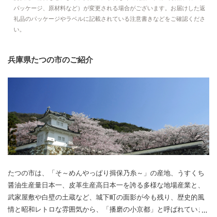
パッケージ、原材料など）が変更される場合がございます。お届けした返
礼品のパッケージやラベルに記載されている注意書きなどをご確認くださ
い。
兵庫県たつの市のご紹介
たつの市は、「そ～めんやっぱり揖保乃糸～」の産地、うすくち
醤油生産量日本一、皮革生産高日本一を誇る多様な地場産業と、
武家屋敷や白壁の土蔵など、城下町の面影が今も残り、歴史的風
情と昭和レトロな雰囲気から、「播磨の小京都」と呼ばれていま