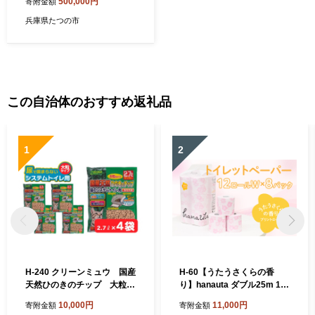
500,000円
寄附金額
兵庫県たつの市
この自治体のおすすめ返礼品
1
2
H-240 クリーンミュウ 国産
H-60【うたうさくらの香
天然ひのきのチップ 大粒2.
り】hanauta ダブル25m 12
7L×４袋
ロール×8パック
10,000円
11,000円
寄附金額
寄附金額