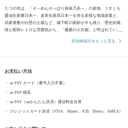
たつの市は、「そ～めんやっぱり揖保乃糸～」の産地、うすくち
醤油生産量日本一、皮革生産高日本一を誇る多様な地場産業と、
武家屋敷や白壁の土蔵など、城下町の面影が今も残り、歴史的風
情と昭和レトロな雰囲気から、「播磨の小京都」と呼ばれていま
す。また、海岸線まで山々がせまり、「揖保川」と「千種川」と
自治体紹介をもっと見る
いう２つの大きな川が流れ込み、森からの自然の栄養素が豊富に
集まる播磨灘が育んだ牡蠣は、とにかく身入りがよく、味はクリ
ーミーで濃厚、加熱しても縮みにくく、全国でも有数の産地とな
っています。 歴史的な町並みの保存や全国に誇る産業を守りつづ
お支払い方法
け、未来を担う子どもたちの笑顔がかがやくたつの市を目指し
て、何とぞ、皆様のご支援をお願い申し上げます。
au PAY カード（番号入力不要）
au PAY 残高
au PAY（auかんたん決済）通信料金合算
クレジットカード決済（VISA、Master、JCB、Diners、AMEX）