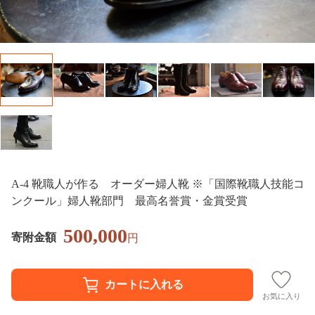
A-4 靴職人が作る オーダー婦人靴 ※「国際靴職人技能コ
ンクール」婦人靴部門 最高名誉賞・金賞受賞
500,000
寄附金額
円
お気に入り