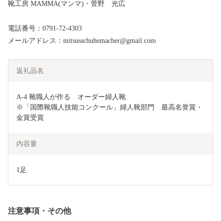
靴工房 MAMMA(マンマ)・菅野 光広
電話番号：0791-72-4303
メールアドレス：mitsusschuhemacher@gmail.com
返礼品名
A-4 靴職人が作る　オーダー婦人靴

※「国際靴職人技能コンクール」婦人靴部門　最高名誉賞・
金賞受賞
内容量
1足
注意事項・その他