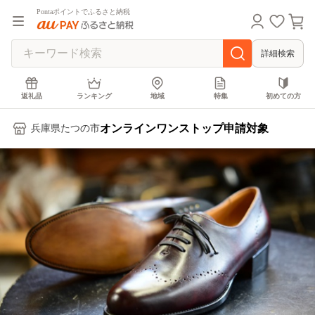
Pontaポイントでふるさと納税
詳細検索
返礼品
ランキング
地域
特集
初めての方
オンラインワンストップ申請対象
兵庫県たつの市