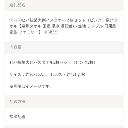
返礼品名
90×150ヒバ抗菌大判バスタオル２枚セット（ピンク）泉州タ
オル【泉州タオル 国産 吸水 普段使い 無地 シンプル 日用品 
家族 ファミリー】 015B335
内容量
ヒバ抗菌大判バスタオル2枚セット（ピンク2枚）
サイズ：約90×150cm　1350匁・約421ｇ/枚
※画像はイメージです。
配送方法
常温配送