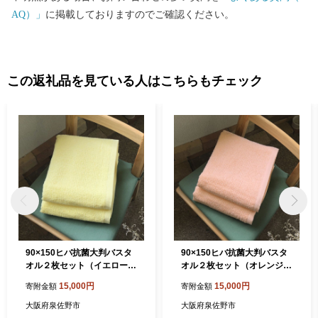
AQ）」
に掲載しておりますのでご確認ください。
この返礼品を見ている人はこちらもチェック
90×150ヒバ抗菌大判バスタ
90×150ヒバ抗菌大判バスタ
オル２枚セット（イエロー）
オル２枚セット（オレンジ）
泉州タオル【泉州タオル 国
泉州タオル【泉州タオル 国
15,000円
15,000円
寄附金額
寄附金額
産 吸水 普段使い 無地 シンプ
産 吸水 普段使い 無地 シンプ
ル 日用品 家族 ファミリー】
ル 日用品 家族 ファミリー】
大阪府泉佐野市
大阪府泉佐野市
015B332
015B333