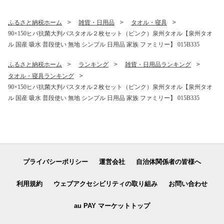
ュ 後から カタログギフト あ
とからセレクト】 sn020
ふるさと納税ホーム
雑貨・日用品
タオル・寝具
90×150ヒバ抗菌大判バスタオル２枚セット（ピンク）泉州タオル【泉州タオ
ル 国産 吸水 普段使い 無地 シンプル 日用品 家族 ファミリー】 015B335
ふるさと納税ホーム
ランキング
雑貨・日用品ランキング
タオル・寝具ランキング
90×150ヒバ抗菌大判バスタオル２枚セット（ピンク）泉州タオル【泉州タオ
ル 国産 吸水 普段使い 無地 シンプル 日用品 家族 ファミリー】 015B335
プライバシーポリシー
運営会社
自治体関係者の皆様へ
利用規約
ウェブアクセシビリティの取り組み
お問い合わせ
au PAY マーケットトップ