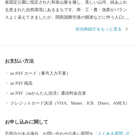
泉国定公園に指定された和泉山脈を擁し、美しい山河、緑あふれ
る恵まれた自然環境にあるまちです。商・工・農・漁業がバラン
スよく栄えてきましたが、関西国際空港の開港などに伴う人口の
増加とともに、商業・サービス業が盛んになっています。 名前の
自治体紹介をもっと見る
由来は、中世以来の村名「佐野」に旧国名和泉を冠したもので、
伝承では「狭い原野」ということから「狭野」というようにな
り、それが転じて「佐野」とよばれるようになったといわれてい
ます。 昭和23年4月1日、佐野町の市制施行により泉佐野市（いず
お支払い方法
みさのし）が誕生し、昭和29年、南中通村、日根野村、長滝村、
上之郷村、大土村の5カ村が合併し、現在の市域が形成されていま
au PAY カード（番号入力不要）
す。 平成6年9月に開港した関空によるインパクトを最大限に活用
au PAY 残高
し、世界と日本を結ぶ玄関都市として、21世紀にふさわしい国際
都市をめざしてまちづくりに取り組んでいます。
au PAY（auかんたん決済）通信料金合算
クレジットカード決済（VISA、Master、JCB、Diners、AMEX）
お申し込みに関して
不明点がある場合、お問い合わせの多い質問を
「よくある質問（F