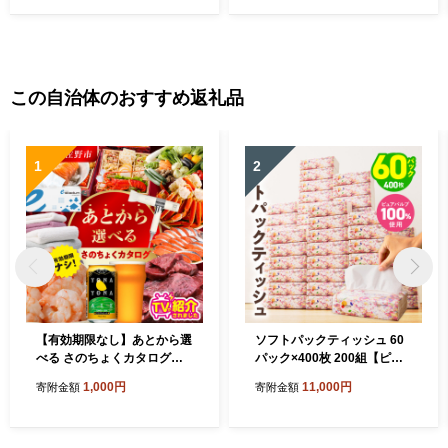
この自治体のおすすめ返礼品
1
2
【有効期限なし】あとから選
ソフトパックティッシュ 60
べる さのちょくカタログ
パック×400枚 200組【ピュ
（寄附1,000円コース）【泉
アパルプ100％ 高評価 人気
1,000円
11,000円
寄附金額
寄附金額
佐野市 ふるさとギフト 4000
急上昇 まとめ買い 日用品 常
品以上 高評価 肉 ビール 海鮮
備品 てぃっしゅ 備蓄 防災 箱
野菜 定期便 タオル ティッシ
なし】 010B1754