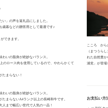
》
たい」の声を返礼品にしました。
お歳暮などの贈答用として最適です♪
とができます。
こころ からだ 
（まつうらし
味わいの脂身が絶妙なバランス。
れた自然豊かなまちです。
以上のロース肉を使用しているので、やわらかくて
浦党」が登場
ました。蒙古
がたまらない！
崎遺跡」は、
に指定されています。 現在は、
るアジ・サバ
味わいの脂身が絶妙なバランス。
の養殖業が盛んです。 山あいで
お支払い方
がたまらないA4ランク以上の長崎和牛です。
りを利用して
大人まで幅広い世代で人気の一品！
も豊富でもあ