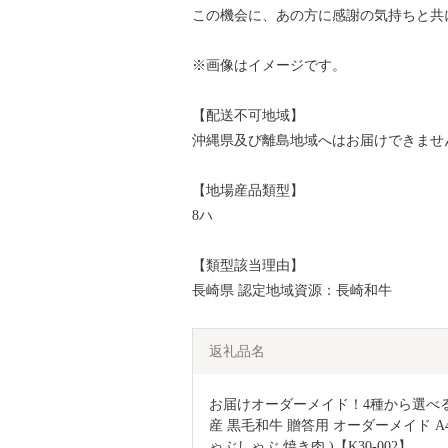
この機会に、あの方に感謝の気持ちと共
※画像はイメージです。
【配送不可地域】
沖縄県及び離島地域へはお届けできませ
【地場産品類型】
8ハ
【類型該当理由】
長崎県 認定地域資源：長崎和牛
返礼品名
お届けオーダーメイド！4種から選べるA
産 黒毛和牛 贈答用 オーダーメイド 
ゃぶしゃぶ 焼き肉 )【K30-002】