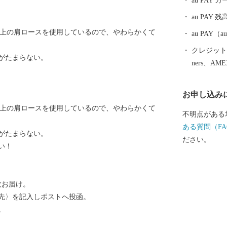
au PAY
豚、養卵、酪
au PAY 残
が、海の幸も
以上の肩ロースを使用しているので、やわらかくて
パクトシティ」です。 潮がすう
au PAY
こころとから
クレジットカ
がたまらない。
まち。青のま
ners、AM
い。
お申し込み
以上の肩ロースを使用しているので、やわらかくて
不明点がある
ある質問（FA
がたまらない。
ださい。
い！
枚お届け。
先〉を記入しポストへ投函。
。