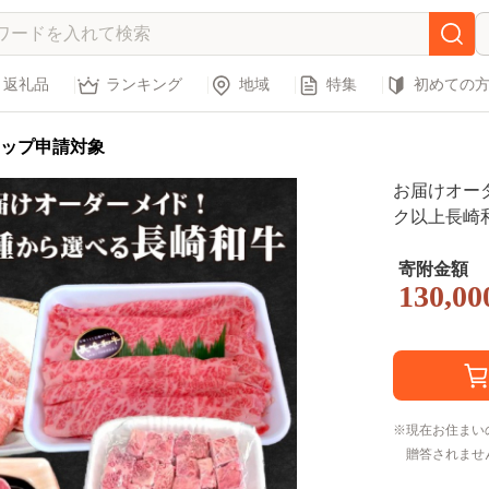
返礼品
ランキング
地域
特集
初めての
ップ申請対象
お届けオー
ク以上長崎和
牛 贈答用 
テーキ サイ
寄附金額
130,00
【K30-002
現在お住まい
贈答されませ