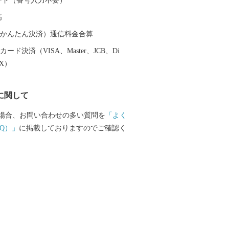
 カード（番号入力不要）
農も行われているので、小さなまちです
高
山の幸も何でもそろうまさに「食のコン
っと満ちていくように
（auかんたん決済）通信料金合算
だが満たされるあたたかな出会いがある
ード決済（VISA、Master、JCB、Di
ち・松浦市へ是非一度遊びに来てくださ
EX）
に関して
場合、お問い合わせの多い質問を
「よく
Q）」
に掲載しておりますのでご確認く