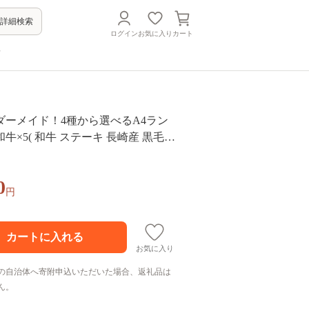
詳細検索
ログイン
お気に入り
カート
方
ダーメイド！4種から選べるA4ラン
牛×5( 和牛 ステーキ 長崎産 黒毛和
オーダーメイド A4ランク 肉 ロースス
コロステーキ しゃぶしゃぶ 焼き肉 )
0
】
円
お気に入り
の自治体へ寄附申込いただいた場合、返礼品は
ん。