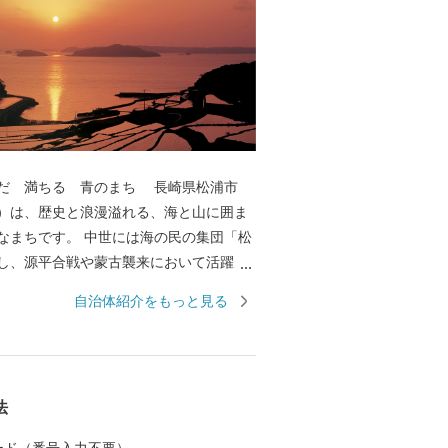
満ちる 青のまち 長崎県松浦市
）は、歴史と浪漫溢れる、海と山に囲ま
 中世には海の民の集団「松
し、源平合戦や蒙古襲来において活躍し
襲来の歴史を語る水中文化遺産「鷹島神
自治体紹介をもっと見る
海底遺跡としては、国内初となる国史跡
日本有数の漁獲量を誇
のほかにマグロやトラフグ、車海老など
は、その斜面の日あた
法
野菜、果物、お茶、お米といった農作物
ります。 また、和牛の繁殖、養鶏、養