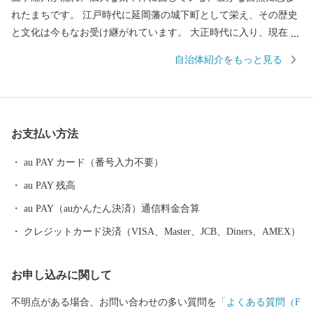
れたまちです。 江戸時代に延岡藩の城下町として栄え、その歴史
と文化は今もなお受け継がれています。 大正時代に入り、現在の
旭化成株式会社を中心とする工業都市として発展を続け、近年で
自治体紹介をもっと見る
は、《山の文化の北方町》、《海の文化の北浦町》、《山と川の
文化の北川町》との合併を経て、九州では２番目に広く、人口約1
2万人の東九州の中核都市として発展しています。 そのような背
景から、海の幸、山の幸、川の幸に恵まれた延岡市では、海から
お支払い方法
は獲れたての伊勢海老や岩ガキ、カンパチなどの魚介類。 山や大
地からは、桃や葡萄、たけのこなど瑞々しい果物や野菜をはじ
au PAY カード（番号入力不要）
め、大自然の中で育てられた牛・豚の肉もあります。 水郷・延岡
au PAY 残高
の鮎やなは300年以上続く漁法で、規模・漁獲量ともに日本最大級
の「秋の風物詩」です。 他にも、多くのグルメや清流から生まれ
au PAY（auかんたん決済）通信料金合算
る日本酒、ビール、焼酎の三蔵の逸品も自慢です。 寄附を通じて
クレジットカード決済（VISA、Master、JCB、Diners、AMEX）
延岡市に興味を持っていただきましたら、ぜひ一度お越しいただ
き、延岡のおいしい食や歴史・文化などを存分に楽しんでいただ
お申し込みに関して
けると幸いです。
不明点がある場合、お問い合わせの多い質問を
「よくある質問（F