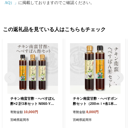
AQ）」
に掲載しておりますのでご確認ください。
この返礼品を見ている人はこちらもチェック
チキン南蛮甘酢・へべすぽん
チキン南蛮甘酢・へべすポン
酢×2 計3本セット N060-YA0
酢セット（200ｍｌ×各1本）
522
N060-YA0521
10,000円
8,000円
寄附金額
寄附金額
宮崎県延岡市
宮崎県延岡市