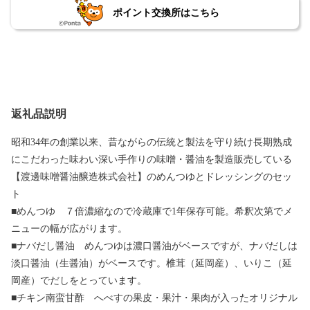
ポイント交換所はこちら
返礼品説明
昭和34年の創業以来、昔ながらの伝統と製法を守り続け長期熟成
にこだわった味わい深い手作りの味噌・醤油を製造販売している
【渡邊味噌醤油醸造株式会社】のめんつゆとドレッシングのセッ
ト
■めんつゆ ７倍濃縮なので冷蔵庫で1年保存可能。希釈次第でメ
ニューの幅が広がります。
■ナバだし醤油 めんつゆは濃口醤油がベースですが、ナバだしは
淡口醤油（生醤油）がベースです。椎茸（延岡産）、いりこ（延
岡産）でだしをとっています。
■チキン南蛮甘酢 へべすの果皮・果汁・果肉が入ったオリジナル