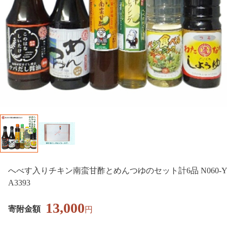
へべす入りチキン南蛮甘酢とめんつゆのセット計6品 N060-
A3393
13,000
寄附金額
円