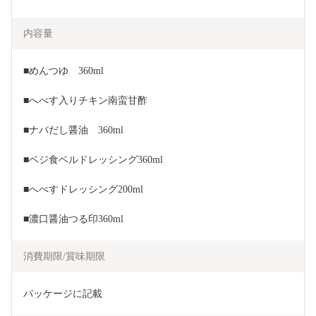
内容量
■めんつゆ　360ml
■へべす入りチキン南蛮甘酢
■ナバだし醤油　360ml
■ベジ食ベルドレッシング360ml
■へべすドレッシング200ml
■濃口醤油つる印360ml
消費期限/賞味期限
パッケージに記載