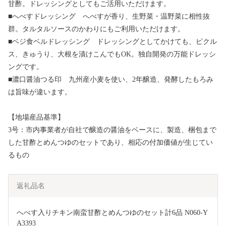
甘酢。ドレッシングとしてもご活用いただけます。
■へべすドレッシング へべすが香り、生野菜・温野菜に相性抜
群。タルタルソースのかわりにもご利用いただけます。
■ベジ食ベルドレッシング ドレッシングとしてかけても、ピクル
ス、きゅうり、大根を漬けこんでもOK。独自開発の万能ドレッシ
ングです。
■濃口醤油つる印 九州産小麦を使い、2年醸造、発酵したもろみ
は旨味が違います。
【地場産品基準】
3号：市内事業者が自社で醸造の醤油をベースに、製造、梱包まで
した甘酢とめんつゆのセットであり、相応の付加価値が生じてい
るもの
返礼品名
へべす入りチキン南蛮甘酢とめんつゆのセット計6品 N060-Y
A3393