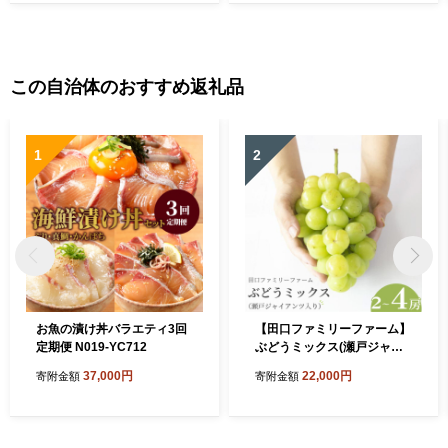
この自治体のおすすめ返礼品
1
2
お魚の漬け丼バラエティ3回
【田口ファミリーファーム】
定期便 N019-YC712
ぶどうミックス(瀬戸ジャイ
アンツ入り)2～4房(約1.5kg
37,000円
22,000円
寄附金額
寄附金額
～2kg)(2026年7月発送開始)
N053-YZB072