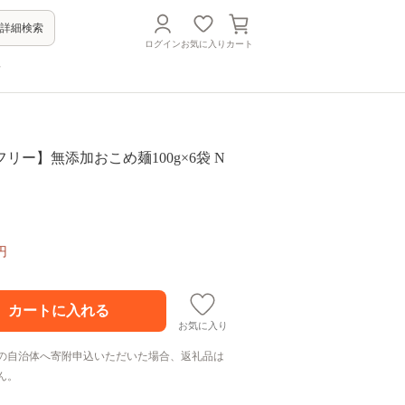
詳細検索
ログイン
お気に入り
カート
方
リー】無添加おこめ麺100g×6袋 N
円
お気に入り
の自治体へ寄附申込いただいた場合、返礼品は
ん。