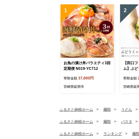
1
2
お魚の漬け丼バラエティ3回
【田口フ
定期便 N019-YC712
ム】ぶど
ャイアンツ
37,000円
寄附金額
寄附金額
5kg～2k
開始) N0
宮崎県延岡市
宮崎県延
ふるさと納税ホーム
麺類
うどん
ふるさと納税ホーム
麺類
パスタ
ふるさと納税ホーム
ランキング
麺