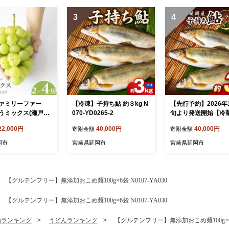
3
4
ァミリーファー
【冷凍】子持ち鮎 約３kg N
【先行予約】2026年
うミックス(瀬戸ジ
070-YD0265-2
旬より発送開始【冷
入り)2～4房(約1.
持ち鮎約3kg N070-Y
22,000円
40,000円
40,000円
寄附金額
寄附金額
g)(2026年7月発送
-1
53-YZB072
岡市
宮崎県延岡市
宮崎県延岡市
【グルテンフリー】無添加おこめ麺100g×6袋 N0107-YA030
【グルテンフリー】無添加おこめ麺100g×6袋 N0107-YA030
類ランキング
うどんランキング
【グルテンフリー】無添加おこめ麺100g×6袋 