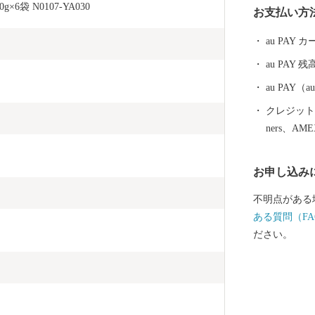
袋 N0107-YA030
お支払い方
市として発展しています。
幸、山の幸、
au PAY
獲れたての伊
au PAY 残
類。 山や大
い果物や野菜
au PAY
豚の肉もあり
クレジットカ
続く漁法で、
ners、AM
風物詩」です
れる日本酒、
お申し込み
寄附を通じて
ら、ぜひ一度
不明点がある
史・文化など
ある質問（FA
す。
ださい。