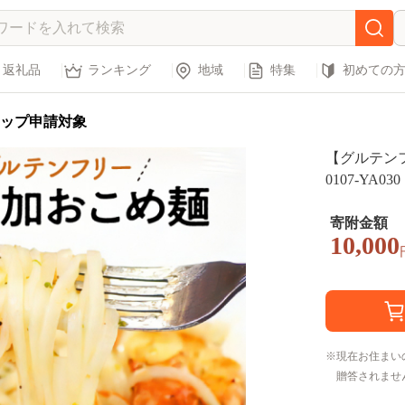
返礼品
ランキング
地域
特集
初めての
ップ申請対象
【グルテンフ
0107-YA030
寄附金額
10,000
現在お住まい
贈答されませ