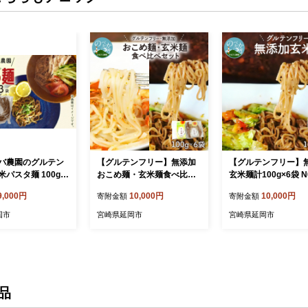
バ農園のグルテン
【グルテンフリー】無添加
【グルテンフリー】
パスタ麺 100g×
おこめ麺・玄米麺食べ比べ
玄米麺計100g×6袋 N0
ト【グルテン フリ
セット計100g×6袋 N0107-
YA058
9,000円
10,000円
10,000円
寄附金額
寄附金額
ット 健康 食品 人
YA059
め 高知県 南国
国市
宮崎県延岡市
宮崎県延岡市
品