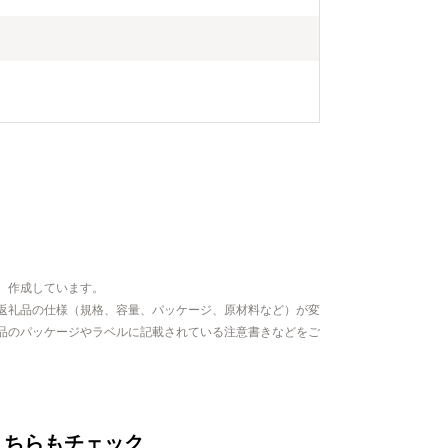
、作成しています。
返礼品の仕様（規格、容量、パッケージ、原材料など）が変
品のパッケージやラベルに記載されている注意書きなどをご
こちらもチェック