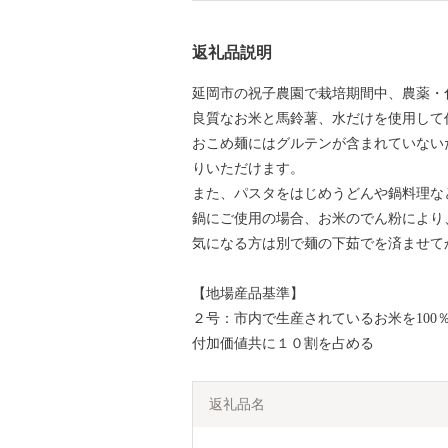
返礼品説明
延岡市の祝子農園で栽培期間中、農薬・
良質なお米と馬鈴薯、水だけを使用して
おこめ麺にはグルテンが含まれていない
りいただけます。
また、パスタをはじめうどんや鍋料理な
鍋にご使用の場合、お米のでん粉により
気になる方は別で麺の下茹でを済ませて
【地場産品基準】
２号：市内で生産されているお米を10
付加価値共に１０割を占める
返礼品名