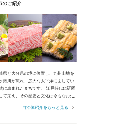
市のご紹介
崎県と大分県の境に位置し、九州山地を
ヶ瀬川が流れ、広大な太平洋に面してい
まれたまちです。 江戸時代に延岡
して栄え、その歴史と文化は今もなお受
ます。 大正時代に入り、現在の旭化成株
自治体紹介をもっと見る
とする工業都市として発展を続け、近年
文化の北方町》、《海の文化の北浦
川の文化の北川町》との合併を経て、九
に広く、人口約12万人の東九州の中核都