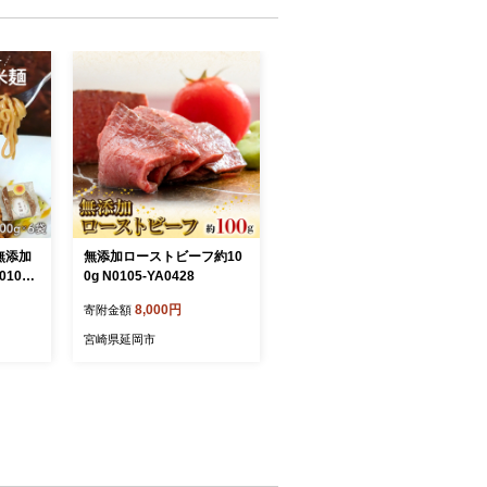
無添加
無添加ローストビーフ約10
107-
0g N0105-YA0428
8,000円
寄附金額
宮崎県延岡市