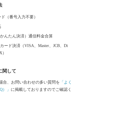
法
 そのような背景から、海の
川の幸に恵まれた延岡市では、海からは
 カード（番号入力不要）
勢海老や岩ガキ、カンパチなどの魚介
高
地からは、桃や葡萄、たけのこなど瑞々し
をはじめ、大自然の中で育てられた牛・
（auかんたん決済）通信料金合算
ます。 水郷・延岡の鮎やなは300年以上
ード決済（VISA、Master、JCB、Di
規模・漁獲量ともに日本最大級の「秋の
EX）
。 他にも、多くのグルメや清流から生ま
ビール、焼酎の三蔵の逸品も自慢です。
に関して
延岡市に興味を持っていただきました
お越しいただき、延岡のおいしい食や歴
場合、お問い合わせの多い質問を
「よく
を存分に楽しんでいただけると幸いで
Q）」
に掲載しておりますのでご確認く