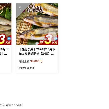
5
6
10月下
【先行予約】2026年10月下
【冷凍】子持ち鮎約2.5kg N
蔵】子
旬より発送開始【冷蔵】白
070-YC425-2
D0265
子鮎約3kg N070-YC426-1
34,000円
34,000円
寄附金額
寄附金額
宮崎県延岡市
宮崎県延岡市
N0107-YA030