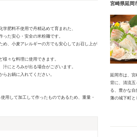
宮崎県延岡
化学肥料不使用で丹精込めて育まれた、
作った安心・安全の米粉麺です。
ため、小麦アレルギーの方でも安心してお召し上が
ど様々な料理に使用できます。
、汁にとろみが出る場合がございます。
からお鍋に入れてください。
延岡市は、宮
背に、清流五
る、豊かな自然に恵
0％使用して加工して作ったものであるため、重量・
藩の城下町と
け継がれてい
式会社を中心
では、《山の
町》、《山と
州では２番目