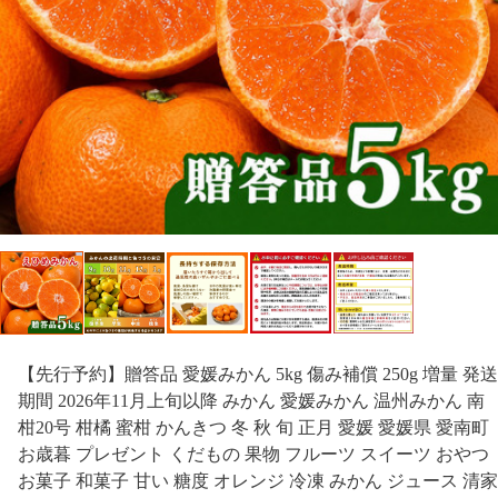
【先行予約】贈答品 愛媛みかん 5kg 傷み補償 250g 増量 発送
期間 2026年11月上旬以降 みかん 愛媛みかん 温州みかん 南
柑20号 柑橘 蜜柑 かんきつ 冬 秋 旬 正月 愛媛 愛媛県 愛南町
お歳暮 プレゼント くだもの 果物 フルーツ スイーツ おやつ
お菓子 和菓子 甘い 糖度 オレンジ 冷凍 みかん ジュース 清家