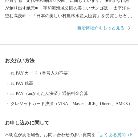
位置する「足摺宇和海国立公園」に面しています。 ■豊かな自然
が創り出す絶景■ ・宇和海海域公園の美しいサンゴ礁 ・太平洋を
望む高茂岬 ・「日本の美しい村農林水産大臣賞」を受賞した石垣
の里 ■澄んだ空気と自然が織り成す恵み■ 自然の恵みをいっぱいに
自治体紹介をもっと見る
受ける愛南町が育む自慢の品々 ・ほどよい甘さと爽やかな酸味が
特徴の河内晩柑 ・夏と冬に味わう二つの牡蠣 ・海流の影響を受
け、丸々と太った寒ブリ ・カツオは鮮度が命 日帰りカツオ ・適
度に脂がのり、身の締まりの良い宇和海のマダイ
お支払い方法
au PAY カード（番号入力不要）
au PAY 残高
au PAY（auかんたん決済）通信料金合算
クレジットカード決済（VISA、Master、JCB、Diners、AMEX）
お申し込みに関して
不明点がある場合、お問い合わせの多い質問を
「よくある質問（F