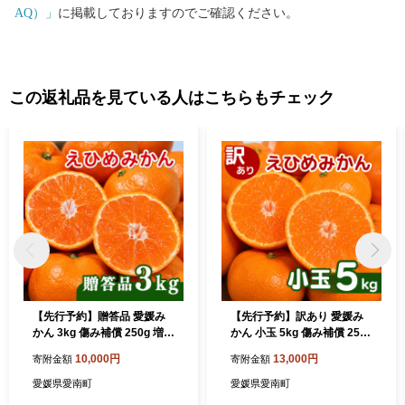
AQ）」
に掲載しておりますのでご確認ください。
この返礼品を見ている人はこちらもチェック
【先行予約】贈答品 愛媛み
【先行予約】訳あり 愛媛み
かん 3kg 傷み補償 250g 増量
かん 小玉 5kg 傷み補償 250g
発送期間 2026年11月上旬以
増量 発送期間 2026年11月上
10,000円
13,000円
寄附金額
寄附金額
降 みかん 愛媛みかん 温州み
旬以降 みかん 愛媛みかん 温
かん 南柑20号 柑橘 蜜柑 か
州みかん 南柑20号 柑橘 蜜柑
愛媛県愛南町
愛媛県愛南町
んきつ 冬 秋 旬 正月 愛媛 愛
かんきつ 冬 秋 旬 正月 愛媛