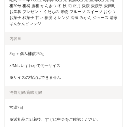
柑20号 柑橘 蜜柑 かんきつ 冬 秋 旬 正月 愛媛 愛媛県 愛南町 
お歳暮 プレゼント くだもの 果物 フルーツ スイーツ おやつ 
お菓子 和菓子 甘い 糖度 オレンジ 冷凍 みかん ジュース 清家
ばんかんビレッジ
内容量
5kg + 傷み補償250g
S/M/L いずれかで同一サイズ
※サイズの指定はできません
消費期限/賞味期限
常温7日
※返礼品ご到着後、すぐに中身をご確認ください。