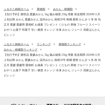
リ わけあり ワケアリ かつお
黒潮 上り 戻り カツオ タタキ
カツオ 鰹 かつおたたき 鰹タ
肉 厚 冷凍 人気 ランキング
ふるさと納税ホーム
果物類
みかん・柑橘類
タキ カツオたたき かつおタ
おかず 加工品 本場 晩ごはん
【先行予約】贈答品 愛媛みかん 5kg 傷み補償 250g 増量 発送期間 2026年11月
タキ サイズ 不揃い 規格外 傷
流水 解凍 簡単 ハマスイ 愛南
上旬以降 みかん 愛媛みかん 温州みかん 南柑20号 柑橘 蜜柑 かんきつ 冬 秋 旬
小分け 真空 パック 新鮮 鮮魚
町 愛媛県
天然 鰹 四国一 水揚げ タタキ
正月 愛媛 愛媛県 愛南町 お歳暮 プレゼント くだもの 果物 フルーツ スイーツ
肉 厚 冷凍 大容量 人気 ハマ
おやつ お菓子 和菓子 甘い 糖度 オレンジ 冷凍 みかん ジュース 清家ばんかん
スイ 愛南町 愛媛県 愛南町 愛
ビレッジ
媛県
ふるさと納税ホーム
ランキング
果物類ランキング
みかん・柑橘類ランキング
【先行予約】贈答品 愛媛みかん 5kg 傷み補償 250g 増量 発送期間 2026年11月
上旬以降 みかん 愛媛みかん 温州みかん 南柑20号 柑橘 蜜柑 かんきつ 冬 秋 旬
正月 愛媛 愛媛県 愛南町 お歳暮 プレゼント くだもの 果物 フルーツ スイーツ
おやつ お菓子 和菓子 甘い 糖度 オレンジ 冷凍 みかん ジュース 清家ばんかん
ビレッジ