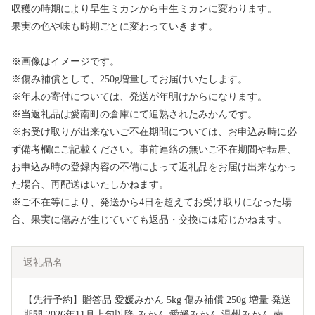
収穫の時期により早生ミカンから中生ミカンに変わります。
果実の色や味も時期ごとに変わっていきます。
※画像はイメージです。
※傷み補償として、250g増量してお届けいたします。
※年末の寄付については、発送が年明けからになります。
※当返礼品は愛南町の倉庫にて追熟されたみかんです。
※お受け取りが出来ないご不在期間については、お申込み時に必
ず備考欄にご記載ください。事前連絡の無いご不在期間や転居、
お申込み時の登録内容の不備によって返礼品をお届け出来なかっ
た場合、再配送はいたしかねます。
※ご不在等により、発送から4日を超えてお受け取りになった場
合、果実に傷みが生じていても返品・交換には応じかねます。
返礼品名
【先行予約】贈答品 愛媛みかん 5kg 傷み補償 250g 増量 発送
期間 2026年11月上旬以降 みかん 愛媛みかん 温州みかん 南