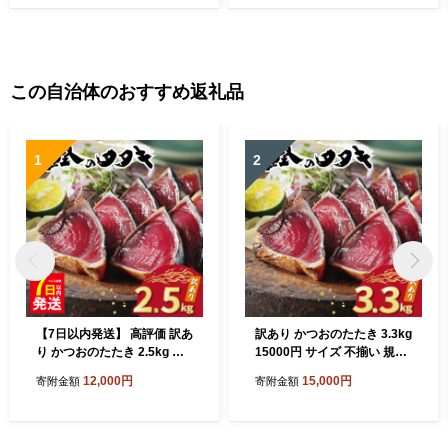
媛県 愛南町 お歳暮 プレゼン
愛媛県 愛南町 お歳暮 プレゼ
ト くだもの 果物 フルーツ ス
ント くだもの 果物 フルーツ
イーツ おやつ お菓子 和菓子
スイーツ おやつ お菓子 和菓
甘い 糖度 オレンジ 冷凍 みか
子 甘い 糖度 オレンジ 冷凍
ん ジュース 清家ばんかんビ
みかん ジュース 清家ばんか
この自治体のおすすめ返礼品
レッジ
んビレッジ
1
2
【7日以内発送】 高評価 訳あ
訳あり かつおのたたき 3.3kg
り かつおのたたき 2.5kg 鰹
15000円 サイズ 不揃い 規格
のたたき カツオのたたき カ
外 カツオたたき わけあり 鰹
12,000円
15,000円
寄附金額
寄附金額
ツオのタタキ かつおのたた
たたき 鰹のたたき 旬 お手軽
き 鰹のタタキ 鰹のたたきカ
魚海鮮 魚介 父の日 傷 小分け
ツオたたき 鰹たたき ふるさ
真空 パック 個包装 新鮮 鮮魚
と ふるさと納税 訳あり 訳ア
天然 鰹 四国一 水揚げ 一本釣