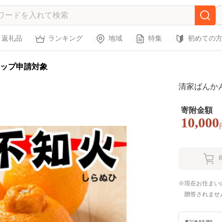
返礼品
ランキング
地域
特集
初めての
ップ申請対象
清家ばんか
寄附金額
10,000
現在お住まい
贈答されませ