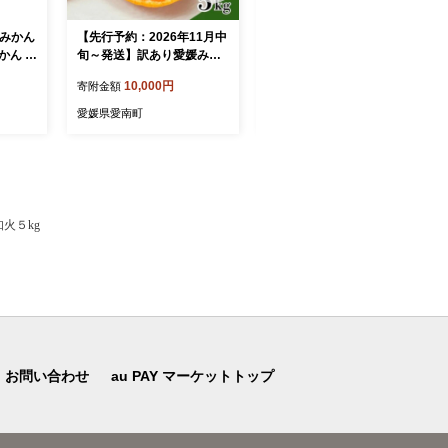
媛みかん
【先行予約：2026年11月中
【先行予約】贈答品 愛媛み
みかん 温
旬～発送】訳あり愛媛みか
かん 3kg 傷み補償 250g 増
 mik
ん 5kg +傷み保証250g 数量
量 発送期間 2026年11月上
10,000円
10,000円
寄附金額
寄附金額
用 産地
限定 温州みかん みかん ミ
旬以降 みかん 愛媛みかん
糖度 期
カン 蜜柑 柑橘 不揃い サイ
温州みかん 南柑20号 柑橘
愛媛県愛南町
愛媛県愛南町
品 ゼ
ズミックス 規格外 愛媛県
蜜柑 かんきつ 冬 秋 旬 正月
 人気
愛南町 愛南町青果市場組合
愛媛 愛媛県 愛南町 お歳暮
果物 柑
プレゼント くだもの 果物
付 ビタ
フルーツ スイーツ おやつ
い サ
お菓子 和菓子 甘い 糖度 オ
園 愛
レンジ 冷凍 みかん ジュー
火５kg
ス 清家ばんかんビレッジ
お問い合わせ
au PAY マーケットトップ