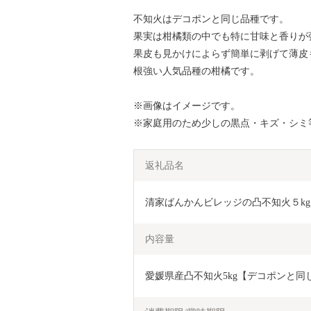
不知火はデコポンと同じ品種です。
果実は柑橘類の中でも特に甘味と香りが
果皮も見かけによらず簡単に剥げて薄皮
根強い人気品種の柑橘です。
※画像はイメージです。
※家庭用のため少しの黒点・キズ・シミ
返礼品名
清家ばんかんビレッジの凸不知火５kg
内容量
愛媛県産凸不知火5kg【デコポンと同