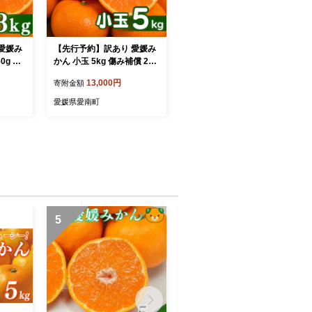
愛媛み
【先行予約】訳あり 愛媛み
かん 小玉 5kg 傷み補償 250
11月上
g 増量 発送期間 2026年11
13,000円
寄附金額
月上旬以降 みかん 愛媛みか
 柑橘
ん 温州みかん 南柑20号 柑
愛媛県愛南町
旬 正月
橘 蜜柑 かんきつ 冬 秋 旬 正
媛 愛
月 愛媛 愛媛県 愛南町 お歳
プレゼ
暮 プレゼント くだもの 果
フルー
物 フルーツ スイーツ おや
お菓子
つ お菓子 和菓子 甘い 糖度
みかん
オレンジ 冷凍 みかん ジュ
んビレ
ース 清家ばんかんビレッジ
5
6