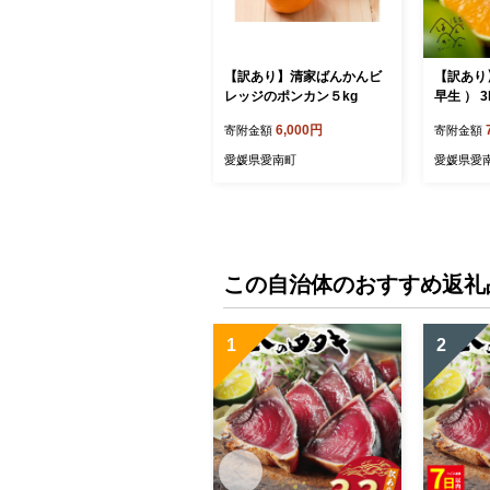
【訳あり】清家ばんかんビ
【訳あり
レッジのポンカン５kg
早生 ） 
月下旬～】
6,000円
寄附金額
寄附金額
ズミック
みかん 一
愛媛県愛南町
愛媛県愛
かん 少量
00円 愛
んかんビ
この自治体のおすすめ返礼
1
2