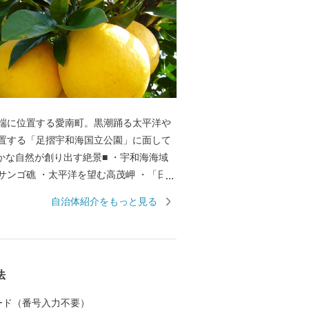
端に位置する愛南町。黒潮踊る太平洋や
置する「足摺宇和海国立公園」に面して
サンゴ礁 ・太平洋を望む高茂岬 ・「日本
水産大臣賞」を受賞した石垣の里 ■澄
自治体紹介をもっと見る
然が織り成す恵み■ 自然の恵みをいっぱ
南町が育む自慢の品々 ・ほどよい甘さと
が特徴の河内晩柑 ・夏と冬に味わう二つ
流の影響を受け、丸々と太った寒ブリ ・カ
法
命 日帰りカツオ ・適度に脂がのり、身
い宇和海のマダイ
 カード（番号入力不要）