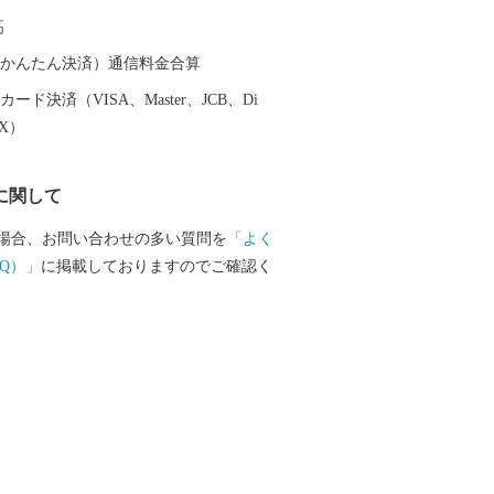
高
（auかんたん決済）通信料金合算
ード決済（VISA、Master、JCB、Di
EX）
に関して
場合、お問い合わせの多い質問を
「よく
Q）」
に掲載しておりますのでご確認く