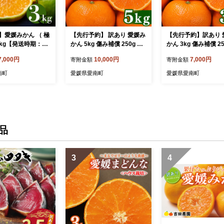
】愛媛みかん （ 極
【先行予約】 訳あり 愛媛み
【先行予約】訳あり 
3kg【発送時期：９
かん 5kg 傷み補償 250g 増
かん 3kg 傷み補償 250g 増
2S-Lサイズ サイ
量 発送期間 2026年11月上
量 発送期間 2026年
7,000円
10,000円
7,000円
寄附金額
寄附金額
ス 愛媛みかん 温州
旬以降 みかん 愛媛みかん
旬以降 みかん 愛媛みかん
番みかん 柑橘 み
温州みかん 南柑20号 柑橘
温州みかん 南柑20号
南町
愛媛県愛南町
愛媛県愛南町
 お試し 試供品 70
蜜柑 かんきつ 冬 秋 旬 正月
蜜柑 かんきつ 冬 秋 
媛県 愛南町 清家ば
おすそ分け シェア 愛媛 愛
おすそ分け シェア 愛
レッジ
媛県 愛南町 お歳暮 プレゼ
媛県 愛南町 お歳暮 
ント くだもの 果物 フルー
ント くだもの 果物 
ツ おやつ お菓子 和菓子 甘
ツ スイーツ おやつ 
い 糖度 オレンジ 冷凍 みか
お試し 試供品 冷凍 
品
ん ジュース 清家ばんかんビ
ジュース 清家ばんか
レッジ
ッジ
3
4