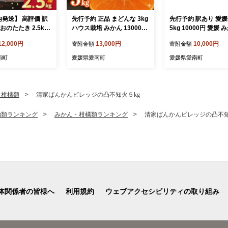
内発送】 高評価 訳
先行予約 正品 まどんな 3kg
先行予約 訳あり 愛
おのたたき 2.5kg
ハウス栽培 みかん 13000円
5kg 10000円 愛媛 
き カツオのたたき
愛果28号 紅まどんな 同品種
州みかん こたつ みかん
12,000円
13,000円
10,000円
寄附金額
寄附金額
タタキ かつおのた
あいか アイカ 高級 人気 ブ
an 蜜柑 ミカン 家庭
のタタキ 鰹のたたき
ランド 柑橘 果物 フルーツ
直送 国産 農家直送 
南町
愛媛県愛南町
愛媛県愛南町
たき 鰹たたき ふる
期間限定 産地直送 国産 農
間限定 数量限定 特産
るさと納税 訳あり
家直送 特産品 お取り寄せ
リー ジュース アイス
わけあり ワケアリ
ギフト プレゼント お歳暮 m
限定 甘い フルーツ 
ツオ 鰹 かつおた
ikan 蜜柑 ミカン マドンナ
橘 先行 事前 予約 受
・柑橘類
清家ばんかんビレッジの凸不知火５kg
タタキ カツオたたき
スマイルカット 甘い おいし
ミン 美味しい おいし
タキ サイズ 不揃い
い ゼリー ぷるぷる 前田フ
イズ ミックス 吉田農
物類ランキング
みかん・柑橘類ランキング
清家ばんかんビレッジの凸不知
 小分け 真空 パッ
ァーム 愛南町 愛媛県
南町 愛媛県
鮮魚 天然 鰹 四国一
タキ 肉 厚 冷凍 大
 ハマスイ 愛南町
愛南町 愛媛県
体関係者の皆様へ
利用規約
ウェブアクセシビリティの取り組み