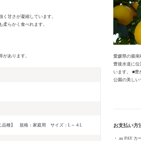
強く甘さが凝縮しています。
も柔らかく食べれます。
等があります。
愛媛県の最南
豊後水道に位
います。 ■豊かな自然が創り出す絶景■ ・宇和海海域
公園の美しい
の美しい村農林
んだ空気と自
いに受ける愛
爽やかな酸味
の牡蠣 ・海
じ品種】　規格：家庭用　サイズ：L～４L
お支払い方
ツオは鮮度が
の締まりの良
au PAY