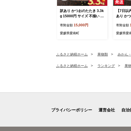
訳あり かつおのたたき 3.3k
【7日以
g 15000円 サイズ 不揃い 規
あり かつ
格外 カツオたたき わけあり
鰹のたた
15,000円
寄附金額
寄附金額
鰹たたき 鰹のたたき 旬 お
カツオの
手軽 魚海鮮 魚介 父の日 傷
たき 鰹
愛媛県愛南町
愛媛県愛
小分け 真空 パック 個包装
カツオた
新鮮 鮮魚 天然 鰹 四国一 水
さと ふ
揚げ 一本釣 黒潮 上り 戻り
訳アリ 
カツオ タタキ 肉 厚 冷凍 人
かつお カ
ふるさと納税ホーム
果物類
みかん
気 ランキング おかず 加工
たき 鰹
品 本場 晩ごはん 流水 解凍
かつおタ
ふるさと納税ホーム
ランキング
果
簡単 ハマスイ 愛南町 愛媛
規格外 傷
県
ク 新鮮 
水揚げ タ
容量 人気
愛媛県 
プライバシーポリシー
運営会社
自治