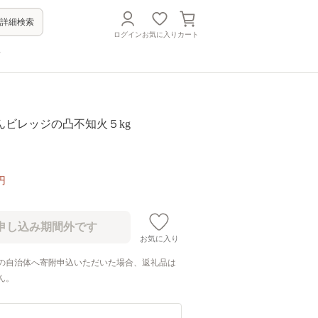
詳細検索
ログイン
お気に入り
カート
方
んビレッジの凸不知火５kg
円
お気に入り
の自治体へ寄附申込いただいた場合、返礼品は
ん。