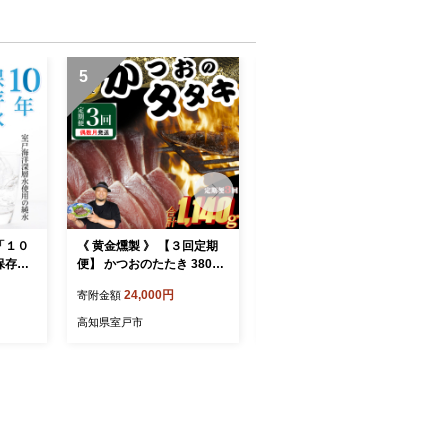
産
5
6
「１０
《 黄金燻製 》 【３回定期
熟成 露地小夏 ５ｋｇ
保存可
便】 かつおのたたき 380ｇ
15,000円
寄附金額
３６本
以上(海洋深層水の塩付き)
24,000円
寄附金額
（大きめ１節） 惣菜 詰め合
高知県室戸市
わせ 高知 真空 小分け 個包
高知県室戸市
装 魚介類 海産物 かつお カ
ツオ 鰹 鰹のタタキ 刺身 家
庭用 訳あり わら焼き 海鮮
冷凍 高知県 室戸 偶数 隔月
定期便