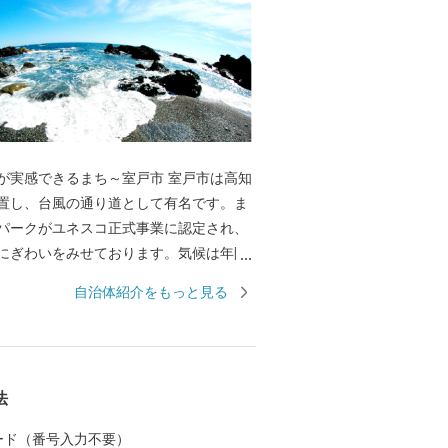
感できるまち～室戸市 室戸市は高知
置し、台風の通り道として有名です。ま
パークがユネスコ正式事業に認定され、
にぎわいをみせております。気候は年間
で、亜熱帯性気候の性格を帯びていま
自治体紹介をもっと見る
は16℃台、年間降水量は、2000mm以上
特徴をみせビワをはじめ作物の栽培には
にも、室戸海洋深層水の恵みを受けた金
魚や加工品、お酒など数多くの特産品に
法
す
 カード（番号入力不要）