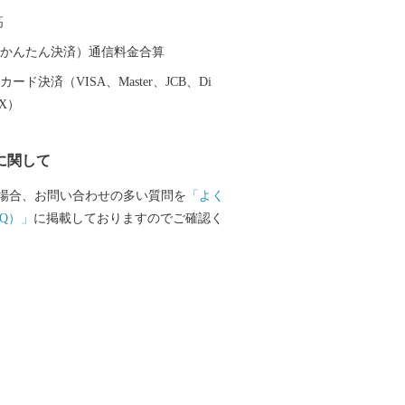
高
（auかんたん決済）通信料金合算
ード決済（VISA、Master、JCB、Di
EX）
に関して
場合、お問い合わせの多い質問を
「よく
Q）」
に掲載しておりますのでご確認く