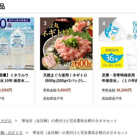
品
3
4
容量】ミネラルウ
天然まぐろ使用！ネギトロ
災害・非常時保存用
水 10年 保存水 48
《600g (200g×3パック)》
年保存水」（１０年
 × 500ml / 6本～1
人気のネギトロ まぐろ まぐ
能）１.８リットル×
6,500円
6,000円
36,500円
寄附金額
寄附金額
 軟水 室戸海洋深層
ろたたき 高知 室戸
セット 計６４.８L
 ペットボトル 備蓄
戸市
高知県室戸市
高知県室戸市
長期保存 備蓄水 災
災グッズ おすすめ
7年 以上 10000円
下 送料無料 高知県
・マグロ
華金目（金目鯛）の煮付けと完全藁焼き鰹のタタキセット
目鯛・のどぐろ
華金目（金目鯛）の煮付けと完全藁焼き鰹のタタキセット