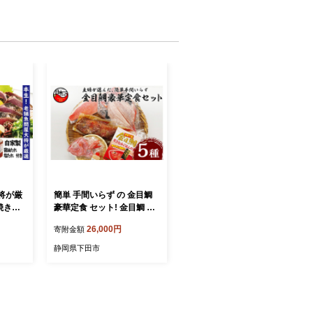
大将が厳
簡単 手間いらず の 金目鯛
焼きタ
豪華定食 セット! 金目鯛 詰
）
め合わせ セット 干物 姿煮
26,000円
寄附金額
煮付け 魚 一夜干し 干物 キ
ンメダイ 味噌汁 姿煮 湯引
静岡県下田市
き 刺身 2人前 味噌汁 炊き込
みごはんの素 炊き込みご飯
ハレの日 お取り寄せ 贈答
海鮮 惣菜 おつまみ おかず
簡単 静岡 伊豆 下田 渡辺水