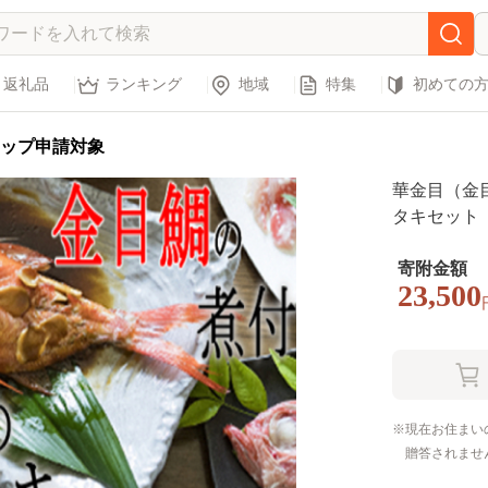
返礼品
ランキング
地域
特集
初めての
ップ申請対象
華金目（金
タキセット
寄附金額
23,500
現在お住まい
贈答されませ