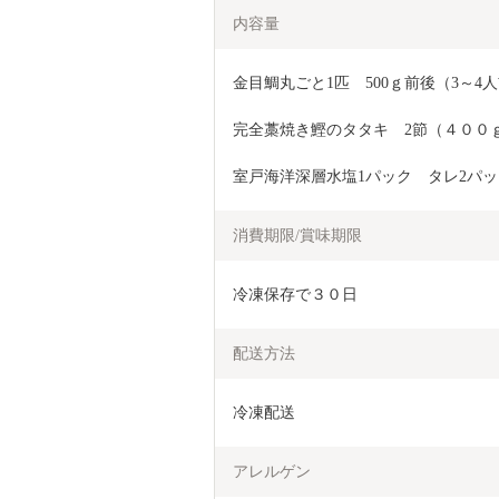
内容量
金目鯛丸ごと1匹　500ｇ前後（3～4
完全藁焼き鰹のタタキ　2節（４００ｇ
室戸海洋深層水塩1パック　タレ2パッ
消費期限/賞味期限
冷凍保存で３０日
配送方法
冷凍配送
アレルゲン