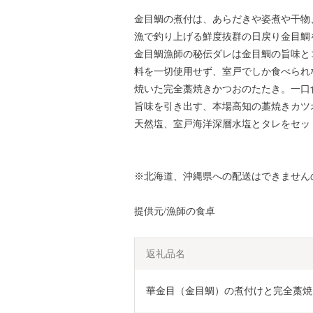
金目鯛の煮付は、あらだきや姿煮や干物
漁で釣り上げる鮮度抜群の日戻り金目鯛
金目鯛漁師の秘伝ダレは金目鯛の旨味と
料を一切使用せず、室戸でしか食べられ
焼いた完全藁焼きかつおのたたき。一口
旨味を引き出す、本場高知の藁焼きカツ
天然塩、室戸海洋深層水塩とタレをセッ
※北海道、沖縄県への配送はできません
提供元/漁師の食卓
返礼品名
華金目（金目鯛）の煮付けと完全藁焼