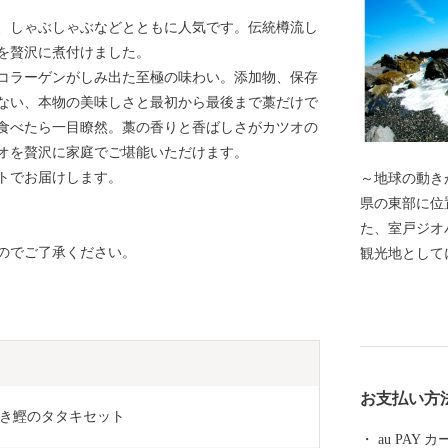
、しゃぶしゃぶなどとともに人気です。伝統樽流し
を贅沢に煮付けました。
コラーゲンがしみ出た至極の味わい。添加物、保存
ない、本物の美味しさと最初から最後まで藁だけで
食べたら一目瞭然。藁の香りと香ばしさがカツオの
オを贅沢に家庭でご堪能いただけます。
トでお届けします。
～地球の動きが実
県の東部に位
た、室戸ジオ
のでご了承ください。
観光地として
を通じて温暖
す。年平均気温
と高温多湿な
絶好です。他
目鯛などの鮮
お支払い方
恵まれていま
き鰹のタタキセット
au PAY