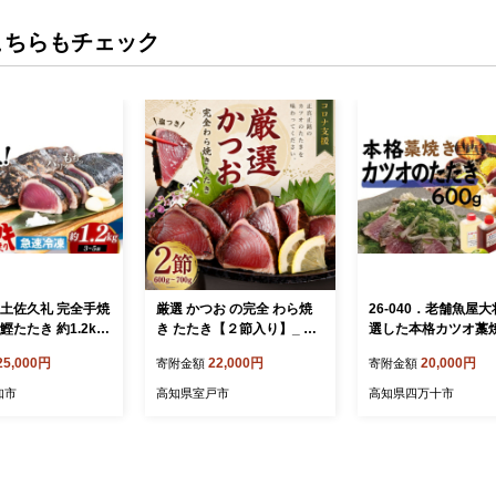
こちらもチェック
 土佐久礼 完全手焼
厳選 かつお の完全 わら焼
26-040．老舗魚屋
鰹たたき 約1.2kg
き たたき【２節入り】_ 藁
選した本格カツオ藁
魚オンラインショ
焼き カツオ 鰹 高知 かつお
タキセット（600ｇ
25,000円
22,000円
20,000円
寄附金額
寄附金額
TBE025]
のたたき 正規品（ not 訳あ
り ）
知市
高知県室戸市
高知県四万十市