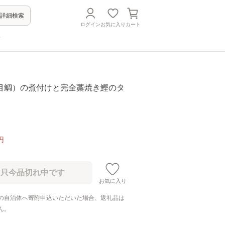
詳細検索
ログイン
お気に入り
カート
方
目鯛）の煮付けと完全藁焼き鰹のタ
円
お気に入り
の自治体へ寄附申込いただいた場合、返礼品は
ん。