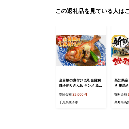
この返礼品を見ている人は
金目鯛の煮付け 2尾 金目鯛
高知県産
銚子釣りきんめ キンメ 魚
き 藁焼き
煮付け 鯛 冷凍 真空パック
【池澤鮮
23,000円
寄附金額
寄附金額
無添加 簡単 手軽 楽 こだわ
ップ】 [A
り お食事処 料理 海鮮 おか
千葉県銚子市
高知県高
ず 家庭 家庭用 魚介 魚貝 贈
答 贈物 ギフト プレゼント
人気 お取り寄せ グルメ 食
事会 お歳暮 お中元 祝い お
取り寄せ ふるさと納税 送料