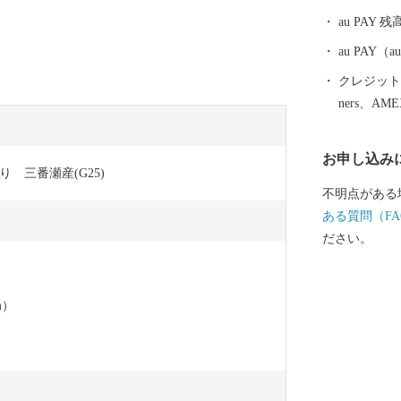
3千人でした
au PAY 残
人の人口を有
長しました。
au PAY
クレジットカ
ners、AM
お申し込み
　三番瀬産(G25)
不明点がある
ある質問（FA
ださい。
m）