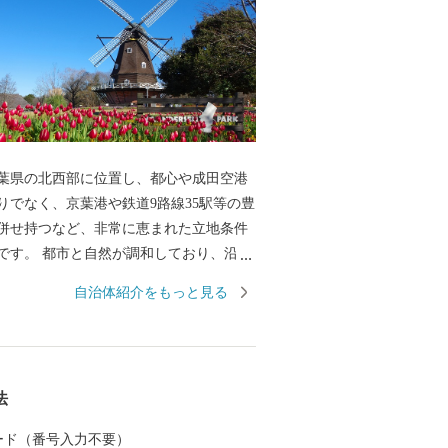
葉県の北西部に位置し、都心や成田空港
りでなく、京葉港や鉄道9路線35駅等の豊
併せ持つなど、非常に恵まれた立地条件
です。 都市と自然が調和しており、沿岸
かな干潟「三番瀬」、内陸部に工業地、
自治体紹介をもっと見る
地、農地が広がり、バランスのとれた産
化・スポーツなど、全国有数のポテンシ
います。 かつては、成田山に参拝する佐
として栄え、昭和12年4月1日に2町3村
法
飾町、八栄村、法典村、塚田村）が合併
市」が誕生しました。当時の人口は約4万
 カード（番号入力不要）