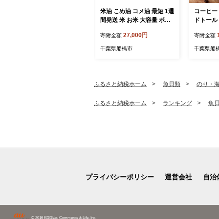
米油 こめ油 コメ油 最短 1週
コーヒー
間発送 米 お米 大容量 ボー
ドトール 
ソー油脂 1350g 調味料 食用
ンジャロ
27,000円
寄附金額
寄附金額
油 油 調理油 国産 米ぬか 揚
プ パック
げ物 あげもの 天ぷら 唐揚
ジャロ 個
千葉県船橋市
千葉県船
げ から揚げ 調味料 食用油
珈琲 オフ
油 大容量 家庭用
ウトドア 
軽 本格 
ふるさと納税ホーム
魚貝類
のり・
ふるさと納税ホーム
ランキング
魚
プライバシーポリシー
運営会社
自治
© 2016 KDDI/au Commerce & Life, Inc.