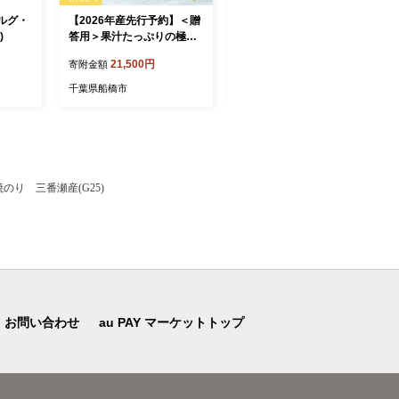
ルグ・
【2026年産先行予約】＜贈
【12か月定期便】サッポロ
)
答用＞果汁たっぷりの極上
ビール エビス ヱビス 500ml
梨「あきづき・3kg」6～9
×24本 千葉県 船橋市 缶ビー
21,500円
305,000円
寄附金額
寄附金額
玉 千葉県 船橋市産
ル お酒 12か月定期便
千葉県船橋市
千葉県船橋市
り 三番瀬産(G25)
お問い合わせ
au PAY マーケットトップ