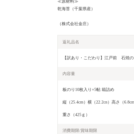
≪原材料≫
乾海苔（千葉県産）
（株式会社金庄）
返礼品名
【訳あり・こだわり】江戸前　石焼のり
内容量
板のり10枚入り×5帖 箱詰め
縦（25.4cm）横（22.2cn）高さ（6.8c
重さ（425ｇ）
消費期限/賞味期限