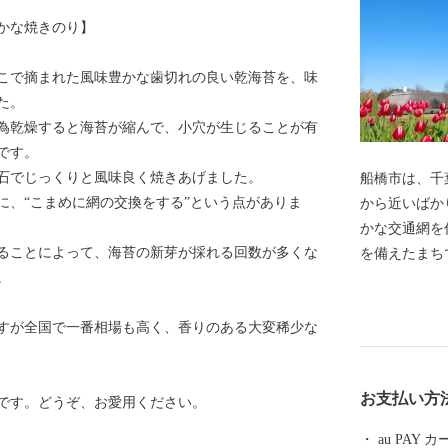
かな焼きのり】
こで摘まれた風味豊かな歯切れの良い乾海苔を、味
た。
為乾燥すると海苔が縮んで、小穴が生じることが有
です。
石でじっくりと風味良く焼きあげました。
船橋市は、千
、“こまめに網の交換をする”という点がありま
から近いばか
かな交通網を
ることによって、海苔の新芽が採れる回数が多くな
を備えたまち
。
部には恵み豊
商業地、住宅
すが全国で一番相場も高く、香りのある大変稀少な
業、活発な文
ャルを秘めて
倉街道の宿場町
お支払い方
です。どうぞ、お愛用ください。
（船橋町、葛
して、「船橋
au PAY