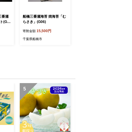
三番瀬
船橋三番瀬海苔 焼海苔「む
ト(G1
らさき」(G06)
15,500円
寄附金額
千葉県船橋市
5
6