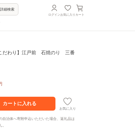
詳細検索
ログイン
お気に入り
カート
方
こだわり】江戸前 石焼のり 三番
円
お気に入り
の自治体へ寄附申込いただいた場合、返礼品は
ん。