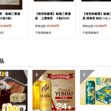
苔 船橋三番瀬
【海苔師厳選】船橋三番瀬
【海苔師厳選】船橋
10枚3袋）
産 上撰海苔 ５帖(G20)
産 焼海苔 味比べセッ
2)
18,500円
15,500円
16,000円
寄附金額
寄附金額
橋市
千葉県船橋市
千葉県船橋市
品
3
4