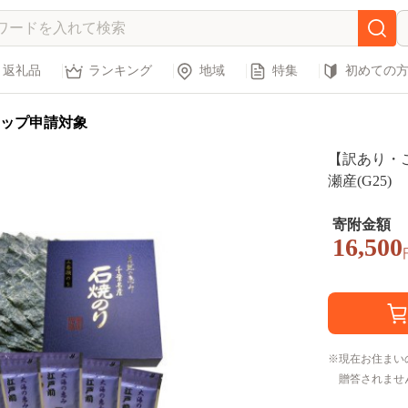
返礼品
ランキング
地域
特集
初めての
ップ申請対象
【訳あり・
瀬産(G25)
寄附金額
16,500
現在お住まい
贈答されませ