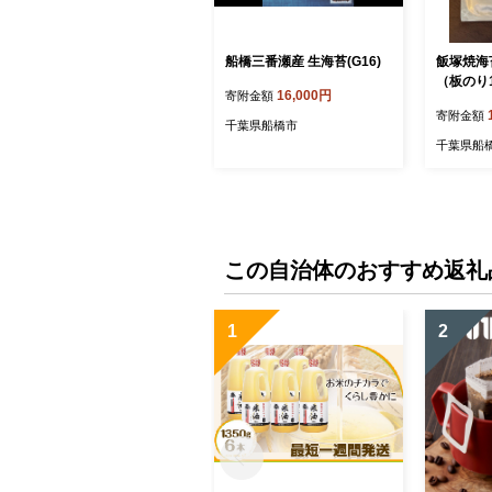
船橋三番瀬産 生海苔(G16)
飯塚焼海
（板のり
16,000円
寄附金額
寄附金額
千葉県船橋市
千葉県船
この自治体のおすすめ返礼
1
2