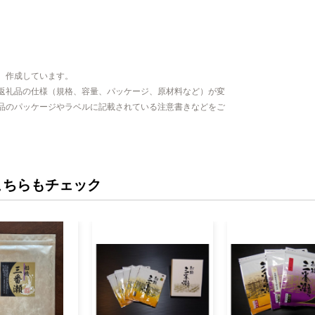
、作成しています。
返礼品の仕様（規格、容量、パッケージ、原材料など）が変
品のパッケージやラベルに記載されている注意書きなどをご
こちらもチェック