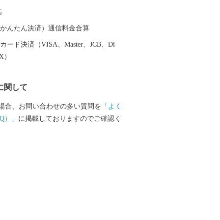
が、それから80年ほどの時を経て、約64万
高
し、豊かな文化や産業を誇る都市へと成
（auかんたん決済）通信料金合算
ード決済（VISA、Master、JCB、Di
EX）
に関して
場合、お問い合わせの多い質問を
「よく
Q）」
に掲載しておりますのでご確認く