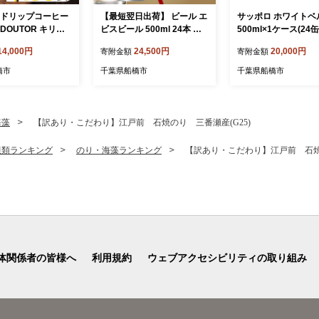
 ドリップコーヒー
【最短翌日出荷】 ビール エ
サッポロ ホワイトベ
DOUTOR キリマ
ビスビール 500ml 24本 酒
500ml×1ケース(24缶
マブレンド ドリッ
お酒 1ケース 1箱 サッポロ
14,000円
24,500円
20,000円
寄附金額
寄附金額
 大容量 キリマン
ヱビス 贈答 24 ケース サッ
包装 100袋 100杯
ポロビール sapporo エビス
橋市
千葉県船橋市
千葉県船橋市
ィス キャンプ ア
生ビール
カフェ ギフト 手
おすすめ 年末
海藻
【訳あり・こだわり】江戸前 石焼のり 三番瀬産(G25)
貝類ランキング
のり・海藻ランキング
【訳あり・こだわり】江戸前 石焼の
体関係者の皆様へ
利用規約
ウェブアクセシビリティの取り組み