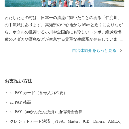
わたしたちの村は、日本一の清流に輝いたことのある「仁淀川」
の中流域にあります。高知県の中心地から16kmと近くにありなが
ら、ホタルの乱舞する小川や全国的にも珍しいトンボ、絶滅危惧
種のメダカや野鳥などが生息する貴重な生態系が存在していま
す。 文化・芸能にも誇りを持っております。土佐二宮をいただい
自治体紹介をもっと見る
ている小村神社には国宝指定の「金銅荘環頭太刀」を保管してお
りますし、長宗我部元親の伝説がある「竜石神社」など歴史のあ
る村です。 村の特産品では、県内生産量一位となる「シュガート
マト」の栽培、中四国最大級の広さを有する「霧山茶」、ひだか
お支払い方法
和紙の生産する世界一薄い和紙など、この村にしかないものも多
くあります。 今後、私たちは日本の高知の村といえば、日高村と
au PAY カード（番号入力不要）
誰もが思っていただけるよう挑戦してまいります。ぜひ、一度、
au PAY 残高
豊かな自然と活気ある村の雰囲気を体験しに、日高村へお越しく
ださい。
au PAY（auかんたん決済）通信料金合算
クレジットカード決済（VISA、Master、JCB、Diners、AMEX）