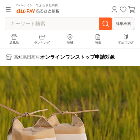
Pontaポイントでふるさと納税
詳細検索
返礼品
ランキング
地域
特集
初めての方
オンラインワンストップ申請対象
高知県日高村