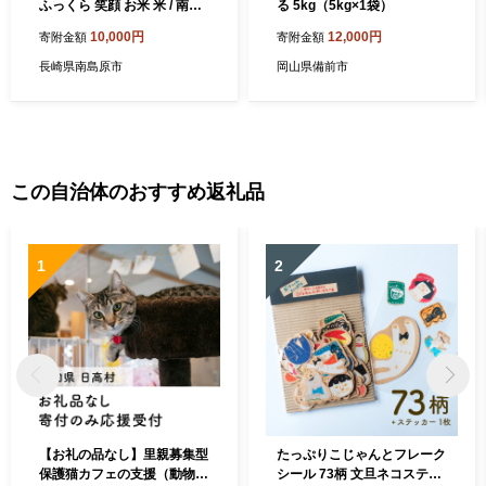
ふっくら 笑顔 お米 米 / 南島
る 5kg（5kg×1袋）
原市 / 大松屋商店 [SDR009]
10,000円
12,000円
寄附金額
寄附金額
長崎県南島原市
岡山県備前市
この自治体のおすすめ返礼品
1
2
【お礼の品なし】里親募集型
たっぷりこじゃんとフレーク
保護猫カフェの支援（動物愛
シール 73柄 文旦ネコステッ