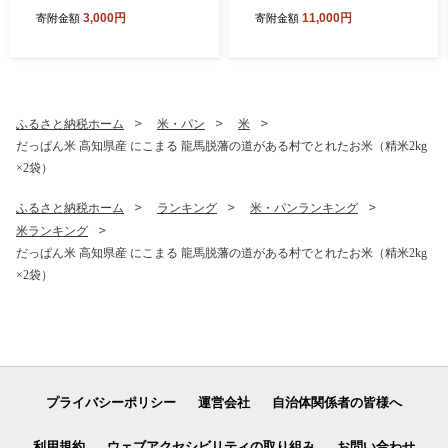
護）
カー1枚付 日高村の作家・タ
3,000円
11,000円
寄附金額
寄附金額
カハシカヨコ
ふるさと納税ホーム
米・パン
米
だっぱん米 高知県産 にこまる 龍馬脱藩の道がある村でとれたお米（精米2kg
×2袋）
ふるさと納税ホーム
ランキング
米・パンランキング
米ランキング
だっぱん米 高知県産 にこまる 龍馬脱藩の道がある村でとれたお米（精米2kg
×2袋）
プライバシーポリシー
運営会社
自治体関係者の皆様へ
利用規約
ウェブアクセシビリティの取り組み
お問い合わせ