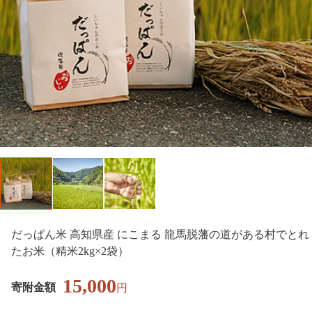
だっぱん米 高知県産 にこまる 龍馬脱藩の道がある村でとれ
たお米（精米2kg×2袋）
15,000
寄附金額
円