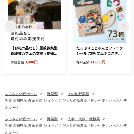
【お礼の品なし】里親募集型
たっぷりこじゃんとフレーク
保護猫カフェの支援（動物愛
シール 73柄 文旦ネコステッ
護）
カー1枚付 日高村の作家・タ
3,000円
11,000円
寄附金額
寄附金額
カハシカヨコ
ふるさと納税ホーム
野菜類
その他野菜類
生姜 高知県産 農家直送 ショウガ こだわりの低農薬「囲い生姜」たっぷり使
える 4kg
ふるさと納税ホーム
野菜類
人参・大根・他根菜
生姜 高知県産 農家直送 ショウガ こだわりの低農薬「囲い生姜」たっぷり使
える 4kg