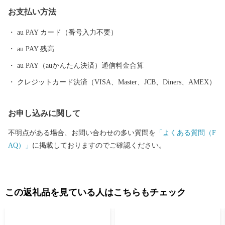
マト」の栽培、中四国最大級の広さを有する「霧山茶」、ひだか
お支払い方法
和紙の生産する世界一薄い和紙など、この村にしかないものも多
くあります。 今後、私たちは日本の高知の村といえば、日高村と
au PAY カード（番号入力不要）
誰もが思っていただけるよう挑戦してまいります。ぜひ、一度、
au PAY 残高
豊かな自然と活気ある村の雰囲気を体験しに、日高村へお越しく
ださい。
au PAY（auかんたん決済）通信料金合算
クレジットカード決済（VISA、Master、JCB、Diners、AMEX）
お申し込みに関して
不明点がある場合、お問い合わせの多い質問を
「よくある質問（F
AQ）」
に掲載しておりますのでご確認ください。
この返礼品を見ている人はこちらもチェック