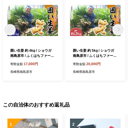
囲い生姜 約 4kg / ショウガ
囲い生姜 約 5kg / ショウガ
南島原市 / ふくはちファーム/
南島原市 / ふくはちファーム/
福島農園 [SBS012]
福島農園 [SBS013]
17,000円
20,000円
寄附金額
寄附金額
長崎県南島原市
長崎県南島原市
この自治体のおすすめ返礼品
1
2