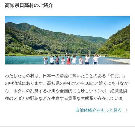
高知県日高村のご紹介
わたしたちの村は、日本一の清流に輝いたことのある「仁淀川」
の中流域にあります。高知県の中心地から16kmと近くにありなが
ら、ホタルの乱舞する小川や全国的にも珍しいトンボ、絶滅危惧
種のメダカや野鳥などが生息する貴重な生態系が存在していま
す。 文化・芸能にも誇りを持っております。土佐二宮をいただい
自治体紹介をもっと見る
ている小村神社には国宝指定の「金銅荘環頭太刀」を保管してお
りますし、長宗我部元親の伝説がある「竜石神社」など歴史のあ
る村です。 村の特産品では、県内生産量一位となる「シュガート