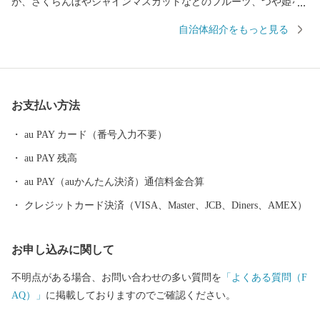
が、さくらんぼやシャインマスカットなどのフルーツ、つや姫を
代表とするブランド米、とろけるような舌触りが特徴の山形牛な
自治体紹介をもっと見る
どの「山形ブランド」を生み出しています。 街中には商家の蔵や
旧家が数多く残り、レトロモダンな雰囲気を醸し出しています。
９００年の歴史を持つ山形鋳物やこけしなど伝統的工芸品も有名
です。 最近では文化的な発展が目覚ましく、平成２９年１０月に
お支払い方法
は山形市が有する映像文化を育む環境が高い評価を受け、日本で
初めて、ユネスコ創造都市ネットワーク映画部門への加盟が認め
au PAY カード（番号入力不要）
られました。また地方都市としては珍しく、プロ・オーケストラ
au PAY 残高
である山形交響楽団が活動しています。 平成３１年４月には中核
市に移行し、保健所を開設するなど、県都としても発展を続けて
au PAY（auかんたん決済）通信料金合算
います。
クレジットカード決済（VISA、Master、JCB、Diners、AMEX）
お申し込みに関して
不明点がある場合、お問い合わせの多い質問を
「よくある質問（F
AQ）」
に掲載しておりますのでご確認ください。