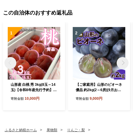
この自治体のおすすめ返礼品
1
2
山形産 白桃 秀 3kg(8玉～14
【ご家庭用】山形のピオーネ
玉)【令和8年産先行予約】F
優品 約2kg(2～6房)[9月お届
U23-315
け] 【令和8年産先行予約】F
10,000円
9,000円
寄附金額
寄附金額
S23-645 くだもの 果物 フル
ーツ 山形 山形県 山形市 202
6年産
ふるさと納税ホーム
果物類
りんご・梨