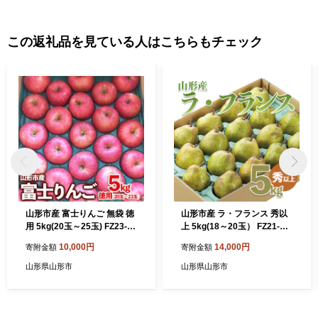
この返礼品を見ている人はこちらもチェック
山形市産 富士りんご 無袋 徳
山形市産 ラ・フランス 秀以
用 5kg(20玉～25玉) FZ23-03
上 5kg(18～20玉） FZ21-93
7
1
10,000円
14,000円
寄附金額
寄附金額
山形県山形市
山形県山形市