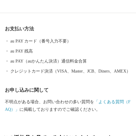
旧家が数多く残り、レトロモダンな雰囲気を醸し出しています。
９００年の歴史を持つ山形鋳物やこけしなど伝統的工芸品も有名
です。 最近では文化的な発展が目覚ましく、平成２９年１０月に
お支払い方法
は山形市が有する映像文化を育む環境が高い評価を受け、日本で
初めて、ユネスコ創造都市ネットワーク映画部門への加盟が認め
au PAY カード（番号入力不要）
られました。また地方都市としては珍しく、プロ・オーケストラ
au PAY 残高
である山形交響楽団が活動しています。 平成３１年４月には中核
市に移行し、保健所を開設するなど、県都としても発展を続けて
au PAY（auかんたん決済）通信料金合算
います。
クレジットカード決済（VISA、Master、JCB、Diners、AMEX）
お申し込みに関して
不明点がある場合、お問い合わせの多い質問を
「よくある質問（F
AQ）」
に掲載しておりますのでご確認ください。