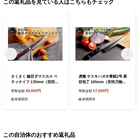
この返礼品を見ている人はこちらもチェック
さくさく 鎚目ダマスカス ペ
虎徹 ヤスキハガネ青紙2号 菜
ティナイフ 135mm（安田刃
切包丁 165mm（安田刃物）
物）H40-36 包丁
H45-28
49,000円
57,000円
寄附金額
寄附金額
岐阜県関市
岐阜県関市
この自治体のおすすめ返礼品