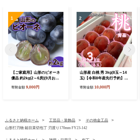
1
2
【ご家庭用】山形のピオーネ
山形産 白桃 秀 3kg(8玉～14
優品 約2kg(2～6房)[9月お届
玉)【令和8年産先行予約】F
け] 【令和8年産先行予約】F
U23-315
9,000円
10,000円
寄附金額
寄附金額
S23-645 くだもの 果物 フル
ーツ 山形 山形県 山形市 202
6年産
ふるさと納税ホーム
工芸品・装飾品
その他金工品
山形打刃物 鎚目菜切包丁 刃渡り170mm FY23-142
ふるさと納税ホーム
雑貨・日用品
包丁