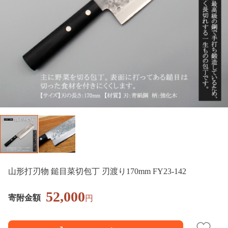
山形打刃物 鎚目菜切包丁 刃渡り170mm FY23-142
52,000
寄附金額
円