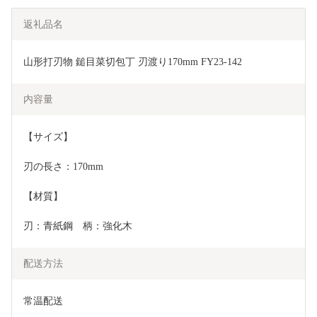
返礼品名
山形打刃物 鎚目菜切包丁 刃渡り170mm FY23-142
内容量
【サイズ】
刃の長さ：170mm
【材質】
刃：青紙鋼　柄：強化木
配送方法
常温配送