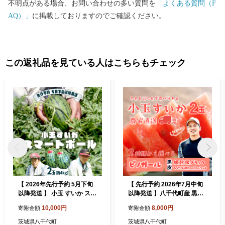
不明点がある場合、お問い合わせの多い質問を
「よくある質問（F
あきづき、かおり、新星、新高など多くの品種が栽培されてお
AQ）」
に掲載しておりますのでご確認ください。
り、11月頃まで楽しむことができます。 この他にも、豊かな土壌
で育った美味しいお米をはじめ、日本三大銘茶の一つに数えられ
る「猿島茶」や、町内で生産されたブドウで造られたワイン、丹
精込めて育てられた美しいシクラメンなど、数多くの特産品があ
この返礼品を見ている人はこちらもチェック
ります。 このように、農業のイメージが強い八千代町ですが、町
内には農家さん以外にもアロマキャンドルやプリザーブドフラワ
ー、革製品や鉄道模型など、こだわりを持った事業者の方も数多
くいらっしゃいます。 現在、町では「見つけてください やちよ
の宝物」をキャッチコピーに、日々新たな事業者や返礼品の発掘
に力を入れておりますので、ぜひふるさと納税を通じて、八千代
町の魅力を存分に感じていただければ幸いです。
【 2026年先行予約 5月下旬
【 先行予約 2026年7月中旬
以降発送 】 小玉 すいか スマ
以降発送 】八千代町産 黒皮
ートボール 2玉 約 4kg スイ
小玉スイカ 姫甘泉ブラック
10,000円
8,000円
寄附金額
寄附金額
カ 西瓜 フルーツ 果物 旬 ふ
ひとりじめBonBonリッチ 1
るさと納税 10000円 八千代
箱（2玉入） 黒皮 すいか 西
茨城県八千代町
茨城県八千代町