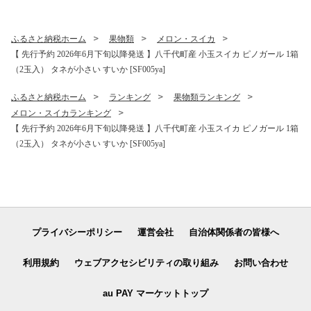
米10kg コシヒカリ米 国産米
ふるさと納税ホーム
果物類
メロン・スイカ
【 先行予約 2026年6月下旬以降発送 】八千代町産 小玉スイカ ピノガール 1箱
（2玉入） タネが小さい すいか [SF005ya]
ふるさと納税ホーム
ランキング
果物類ランキング
メロン・スイカランキング
【 先行予約 2026年6月下旬以降発送 】八千代町産 小玉スイカ ピノガール 1箱
（2玉入） タネが小さい すいか [SF005ya]
プライバシーポリシー
運営会社
自治体関係者の皆様へ
利用規約
ウェブアクセシビリティの取り組み
お問い合わせ
au PAY マーケットトップ