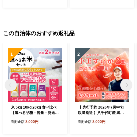
町 茨城 [CR002ya]
瓜 [SF004ya]
この自治体のおすすめ返礼品
1
2
米 5kg 10kg 20kg 食べ比べ
【 先行予約 2026年7月中旬
【選べる品種・容量・発送
以降発送 】八千代町産 黒皮
月】 お米 精米 白米 令和7年
小玉スイカ 姫甘泉ブラック
8,000円
8,000円
寄附金額
寄附金額
産米 ブランド米 おこめ コメ
ひとりじめBonBonリッチ 1
ライス お米5kg お米10kg コ
箱（2玉入） 黒皮 すいか 西
シヒカリ ごはん ご飯 米5kg
瓜 [SF004ya]