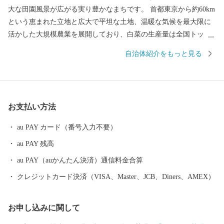
大な田園風景が広がる実り豊かなまちです。 首都東京から約60km
という恵まれた立地と広大で平坦な土地、温暖な気候を最大限に
活かした大規模農業を展開しており、白菜の生産量は全国トッ
プ、メロンや梨も全国有数の生産量を誇っています。初秋になる
自治体紹介をもっと見る
と、筑波山の麓まで続くかのように青々と広がる白菜畑は、まさ
に八千代町ならではの風景と言えます。 町では、白菜を使った町
おこしプロジェクトの一環として、町内の飲食店において、オリ
ジナリティ溢れる「白菜キムチ鍋」を提供したり、町内の精肉店
お支払い方法
では、白菜をたっぷり使用することで、さっぱりとしながらも肉
の旨みが存分に感じられる「白菜メンチカツ」を販売するなど、
au PAY カード（番号入力不要）
まさに町ぐるみで町グルメの普及に向けた取り組みを行っていま
au PAY 残高
す。 また、メロンは県内第２位の産地となっており、春には昔懐
かしいプリンスメロンをはじめ、キンショーメロン、ホームラン
au PAY（auかんたん決済）通信料金合算
メロン、タカミメロンなどが、秋には「１本１果」の栽培方法で
クレジットカード決済（VISA、Master、JCB、Diners、AMEX）
育てられる高級メロン、アールスメロンが栽培されています。 さ
らに、鬼怒川が育んだ地味豊かな土地で育った梨は「肥土（あく
お申し込みに関して
と）梨」と呼ばれ、そのみずみずしさと甘さで、市場からも高い
評価を得ているブランド梨です。７月の幸水から始まり、豊水、