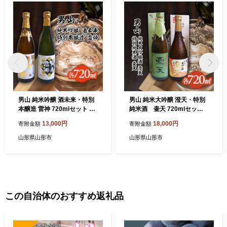
男山 純米吟醸 酒未来・特別
男山 純米大吟醸 澄天・特別
本醸造 雷神 720mlセット FZ
純米酒 壷天 720mlセット F
22-854
Z22-900
13,000円
18,000円
寄附金額
寄附金額
山形県山形市
山形県山形市
この自治体のおすすめ返礼品