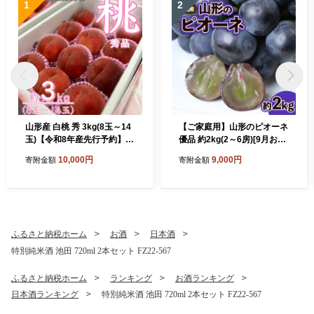
1
2
山形産 白桃 秀 3kg(8玉～14
【ご家庭用】山形のピオーネ
玉)【令和8年産先行予約】F
優品 約2kg(2～6房)[9月お届
U23-315
け] 【令和8年産先行予約】F
10,000円
9,000円
寄附金額
寄附金額
S23-645 くだもの 果物 フル
ーツ 山形 山形県 山形市 202
6年産
ふるさと納税ホーム
お酒
日本酒
特別純米酒 池田 720ml 2本セット FZ22-567
ふるさと納税ホーム
ランキング
お酒ランキング
日本酒ランキング
特別純米酒 池田 720ml 2本セット FZ22-567