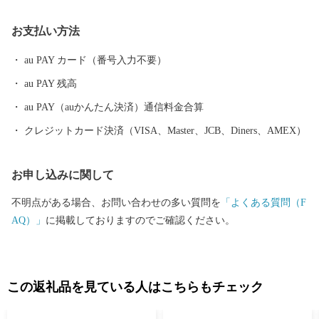
です。 最近では文化的な発展が目覚ましく、平成２９年１０月に
お支払い方法
は山形市が有する映像文化を育む環境が高い評価を受け、日本で
初めて、ユネスコ創造都市ネットワーク映画部門への加盟が認め
au PAY カード（番号入力不要）
られました。また地方都市としては珍しく、プロ・オーケストラ
au PAY 残高
である山形交響楽団が活動しています。 平成３１年４月には中核
市に移行し、保健所を開設するなど、県都としても発展を続けて
au PAY（auかんたん決済）通信料金合算
います。
クレジットカード決済（VISA、Master、JCB、Diners、AMEX）
お申し込みに関して
不明点がある場合、お問い合わせの多い質問を
「よくある質問（F
AQ）」
に掲載しておりますのでご確認ください。
この返礼品を見ている人はこちらもチェック