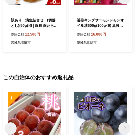
訳あり 漬魚詰合せ (切落
笹巻キングサーモンレモンオ
とし)(90g)×8 | 銀鱈 銀たら
イル漬600g(100g×6) 魚貝類
銀だら 紅鮭 メヌケ 目抜 鱈
※沖縄県・離島への配送不可
12,500円
16,000円
寄附金額
寄附金額
たら ym00012-8p
宮城県塩竈市
茨城県常総市
この自治体のおすすめ返礼品
1
2