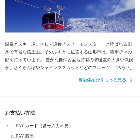
温泉とスキー場、そして通称「スノーモンスター」と呼ばれる樹
氷で有名な蔵王山。そのふもとに位置する山形市は、四季折々の
顔を持っています。 豊かな自然と盆地特有の寒暖差の大きい気候
が、さくらんぼやシャインマスカットなどのフルーツ、つや姫を
代表とするブランド米、とろけるような舌触りが特徴の山形牛な
自治体紹介をもっと見る
どの「山形ブランド」を生み出しています。 街中には商家の蔵や
旧家が数多く残り、レトロモダンな雰囲気を醸し出しています。
９００年の歴史を持つ山形鋳物やこけしなど伝統的工芸品も有名
です。 最近では文化的な発展が目覚ましく、平成２９年１０月に
お支払い方法
は山形市が有する映像文化を育む環境が高い評価を受け、日本で
初めて、ユネスコ創造都市ネットワーク映画部門への加盟が認め
au PAY カード（番号入力不要）
られました。また地方都市としては珍しく、プロ・オーケストラ
au PAY 残高
である山形交響楽団が活動しています。 平成３１年４月には中核