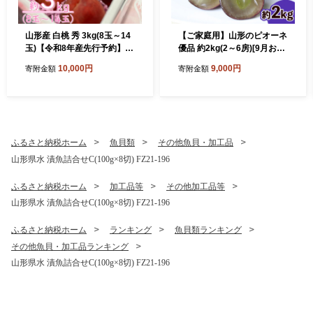
山形産 白桃 秀 3kg(8玉～14
【ご家庭用】山形のピオーネ
玉)【令和8年産先行予約】F
優品 約2kg(2～6房)[9月お届
U23-315
け] 【令和8年産先行予約】F
10,000円
9,000円
寄附金額
寄附金額
S23-645 くだもの 果物 フル
ーツ 山形 山形県 山形市 202
6年産
ふるさと納税ホーム
魚貝類
その他魚貝・加工品
山形県水 漬魚詰合せC(100g×8切) FZ21-196
ふるさと納税ホーム
加工品等
その他加工品等
山形県水 漬魚詰合せC(100g×8切) FZ21-196
ふるさと納税ホーム
ランキング
魚貝類ランキング
その他魚貝・加工品ランキング
山形県水 漬魚詰合せC(100g×8切) FZ21-196