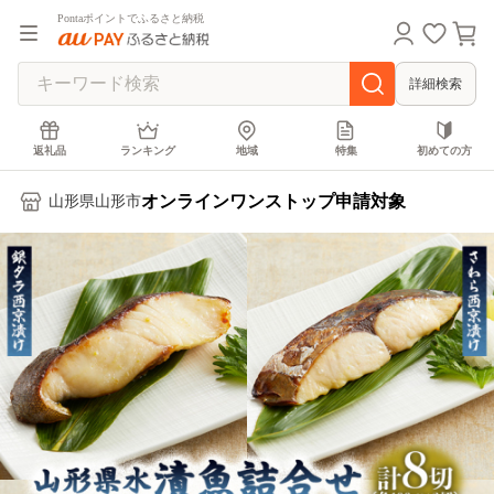
Pontaポイントでふるさと納税
詳細検索
返礼品
ランキング
地域
特集
初めての方
オンラインワンストップ申請対象
山形県山形市