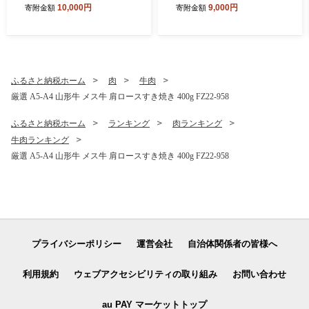
10,000円
9,000円
寄附金額
寄附金額
S23-645 くだもの 果物 フル
ーツ 山形 山形県 山形市 202
6年産
ふるさと納税ホーム
肉
牛肉
厳選 A5-A4 山形牛 メス牛 肩ロースすき焼き 400g FZ22-958
ふるさと納税ホーム
ランキング
肉ランキング
牛肉ランキング
厳選 A5-A4 山形牛 メス牛 肩ロースすき焼き 400g FZ22-958
プライバシーポリシー
運営会社
自治体関係者の皆様へ
利用規約
ウェブアクセシビリティの取り組み
お問い合わせ
au PAY マーケットトップ