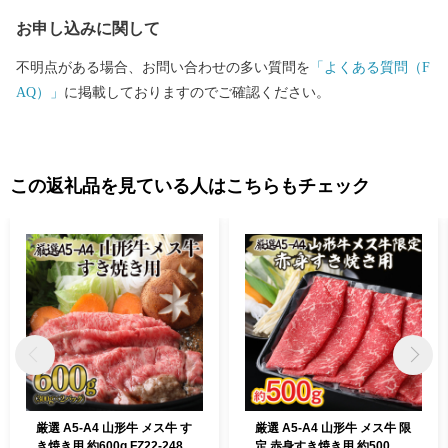
お申し込みに関して
不明点がある場合、お問い合わせの多い質問を
「よくある質問（F
AQ）」
に掲載しておりますのでご確認ください。
この返礼品を見ている人はこちらもチェック
厳選 A5-A4 山形牛 メス牛 す
厳選 A5-A4 山形牛 メス牛 限
き焼き用 約600g FZ22-248
定 赤身すき焼き用 約500ｇ F