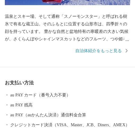
温泉とスキー場、そして通称「スノーモンスター」と呼ばれる樹
氷で有名な蔵王山。そのふもとに位置する山形市は、四季折々の
顔を持っています。 豊かな自然と盆地特有の寒暖差の大きい気候
が、さくらんぼやシャインマスカットなどのフルーツ、つや姫を
代表とするブランド米、とろけるような舌触りが特徴の山形牛な
自治体紹介をもっと見る
どの「山形ブランド」を生み出しています。 街中には商家の蔵や
旧家が数多く残り、レトロモダンな雰囲気を醸し出しています。
９００年の歴史を持つ山形鋳物やこけしなど伝統的工芸品も有名
です。 最近では文化的な発展が目覚ましく、平成２９年１０月に
お支払い方法
は山形市が有する映像文化を育む環境が高い評価を受け、日本で
初めて、ユネスコ創造都市ネットワーク映画部門への加盟が認め
au PAY カード（番号入力不要）
られました。また地方都市としては珍しく、プロ・オーケストラ
au PAY 残高
である山形交響楽団が活動しています。 平成３１年４月には中核
市に移行し、保健所を開設するなど、県都としても発展を続けて
au PAY（auかんたん決済）通信料金合算
います。
クレジットカード決済（VISA、Master、JCB、Diners、AMEX）