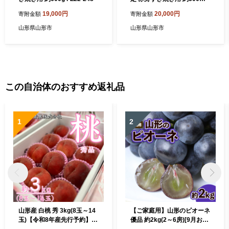
Z22-252
19,000円
20,000円
寄附金額
寄附金額
山形県山形市
山形県山形市
この自治体のおすすめ返礼品
1
2
山形産 白桃 秀 3kg(8玉～14
【ご家庭用】山形のピオーネ
玉)【令和8年産先行予約】F
優品 約2kg(2～6房)[9月お届
U23-315
け] 【令和8年産先行予約】F