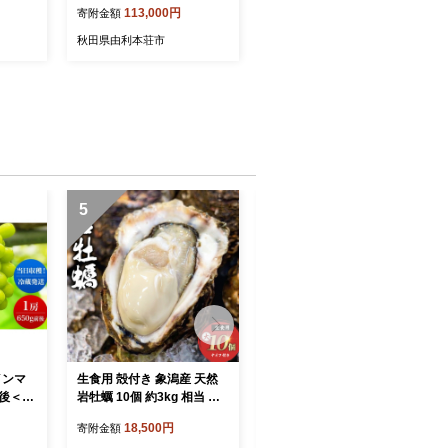
113,000円
寄附金額
秋田県由利本荘市
5
6
インマ
生食用 殻付き 象潟産 天然
《ナイフ付》 生食用 殻付き
前後＜出
岩牡蠣 10個 約3kg 相当 約3
象潟産 天然 岩牡蠣 10個 約
月上旬～
00～400g/個 直径10cm 岩
3kg 300～400g/個 直径10c
18,500円
20,000円
寄附金額
寄附金額
数量限定
ガキ 冷蔵 濃厚 プリプリ 新
m 岩ガキ 冷蔵 濃厚 新鮮 殻