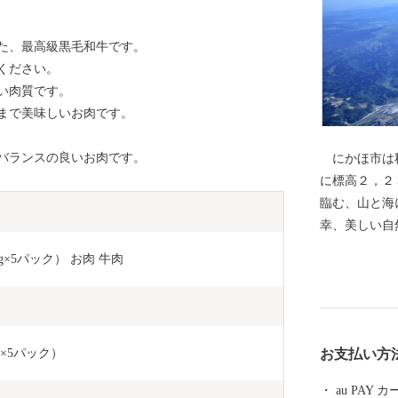
た、最高級黒毛和牛です。
ください。
い肉質です。
まで美味しいお肉です。
バランスの良いお肉です。
にかほ市は秋
に標高２，２
臨む、山と海
幸、美しい自
ジャーもお楽
g×5パック） お肉 牛肉 
て「にかほ市
g×5パック）
お支払い方
au PAY