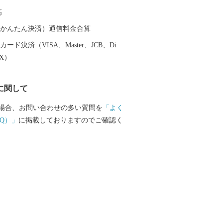
高
（auかんたん決済）通信料金合算
ード決済（VISA、Master、JCB、Di
EX）
に関して
場合、お問い合わせの多い質問を
「よく
Q）」
に掲載しておりますのでご確認く