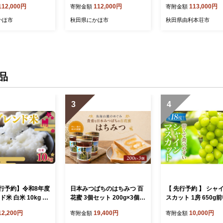
112,000円
112,000円
113,000円
寄附金額
寄附金額
かほ市
秋田県にかほ市
秋田県由利本荘市
品
3
4
行予約】令和8年度
日本みつばちのはちみつ 百
【 先行予約 】 シャ
ド米 白米 10kg 精
花蜜 3個セット 200g×3個 (
スカット 1房 650g
メ お米 生活応援米
蜂蜜 国産 ) はちみつ ハチミ
荷時期：2026年10
12,200円
19,400円
10,000円
寄附金額
寄附金額
飯 ごはん 秋田県
ツ 秋田県 にかほ
10月中旬ごろ＞【 