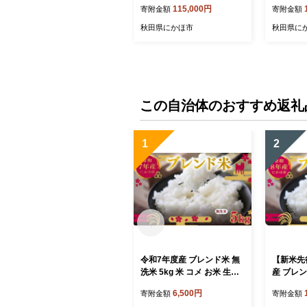
115,000円
寄附金額
寄附金額
しゃぶ
秋田県にかほ市
秋田県に
この自治体のおすすめ返礼
1
2
令和7年度産 ブレンド米 無
【新米先
洗米 5kg 米 コメ お米 生活
産 ブレン
応援米 おこめ ご飯 ごはん
米 米 コ
6,500円
寄附金額
寄附金額
秋田県産 秋田 にかほ
おこめ ご