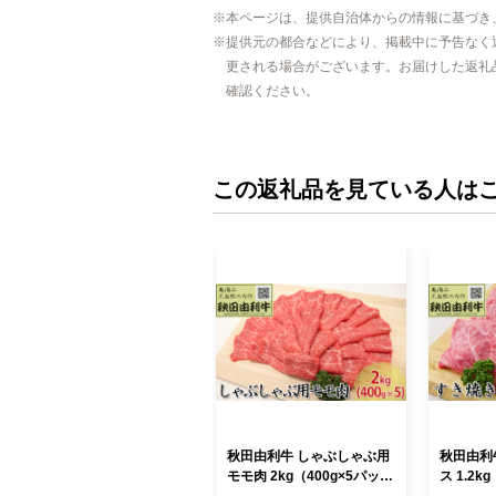
本ページは、提供自治体からの情報に基づき
提供元の都合などにより、掲載中に予告なく
更される場合がございます。お届けした返礼
確認ください。
この返礼品を見ている人は
秋田由利牛 しゃぶしゃぶ用
秋田由利
モモ肉 2kg（400g×5パッ
ス 1.2k
ク） お肉 牛肉 牛肉/しゃぶ
お肉 牛肉