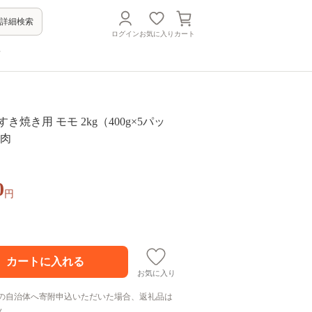
詳細検索
ログイン
お気に入り
カート
方
き焼き用 モモ 2kg（400g×5パッ
牛肉
0
円
お気に入り
の自治体へ寄附申込いただいた場合、返礼品は