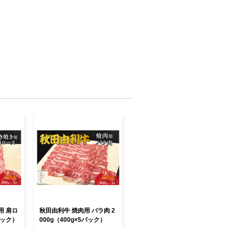
用 肩ロ
秋田由利牛 焼肉用 バラ肉 2
パック）
000g（400g×5パック）