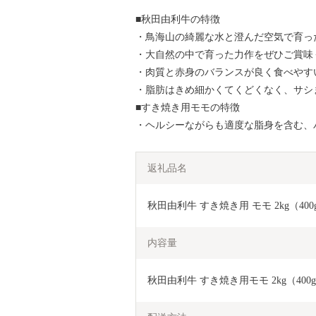
■秋田由利牛の特徴
・鳥海山の綺麗な水と澄んだ空気で育っ
・大自然の中で育った力作をぜひご賞味
・肉質と赤身のバランスが良く食べやす
・脂肪はきめ細かくてくどくなく、サシ
■すき焼き用モモの特徴
・ヘルシーながらも適度な脂身を含む、
返礼品名
秋田由利牛 すき焼き用 モモ 2kg（400
内容量
秋田由利牛 すき焼き用モモ 2kg（400