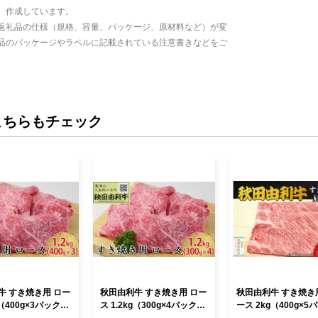
、作成しています。
返礼品の仕様（規格、容量、パッケージ、原材料など）が変
品のパッケージやラベルに記載されている注意書きなどをご
こちらもチェック
牛 すき焼き用 ロー
秋田由利牛 すき焼き用 ロー
秋田由利牛 すき焼き
g（400g×3パック）
ス 1.2kg（300g×4パック）
ース 2kg（400g×5
お肉 牛肉