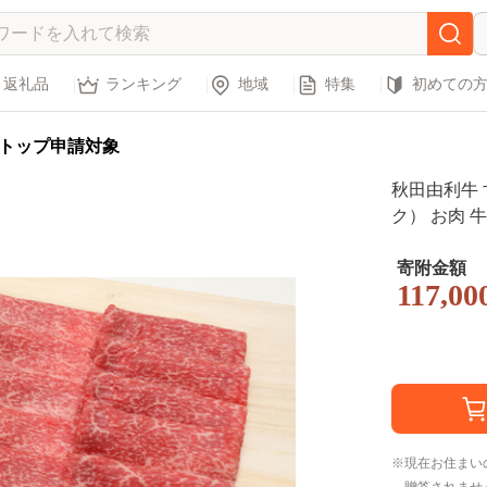
返礼品
ランキング
地域
特集
初めての
トップ申請対象
秋田由利牛 す
ク） お肉 
寄附金額
117,00
現在お住まい