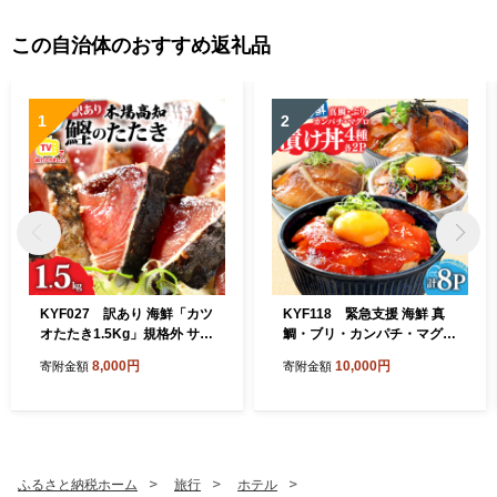
この自治体のおすすめ返礼品
1
2
KYF027 訳あり 海鮮「カツ
KYF118 緊急支援 海鮮 真
オたたき1.5Kg」規格外 サイ
鯛・ブリ・カンパチ・マグロ
ズ不揃い傷 わけあり 人気 故
の漬け丼セット4種×2P《迷
8,000円
10,000円
寄附金額
寄附金額
郷納税 ランキング 本場 高
子の真鯛を食べて応援 養殖
知 かつおのたたき 返礼品 80
生産業者応援プロジェクト》
00円 冷凍 カツオのタタキ 訳
応援 惣菜 そうざい 冷凍 保存
アリかつおのタタキ【koyof
食 小分け パック 高知 海鮮丼
r】【高知県共通返礼品】ギ
一人暮らし〈高知市共通返礼
フト 食べ物
品〉
ふるさと納税ホーム
旅行
ホテル