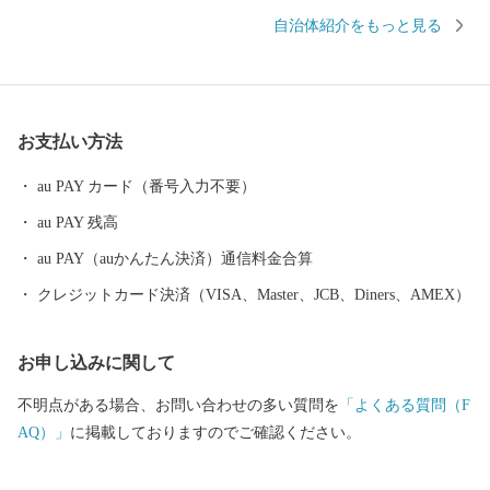
「ビニールハウス群」。 先人たちが築き、守ってきた多くを次
自治体紹介をもっと見る
の世代に受け継ぐため、村民のみなさんと共に工夫して課題に立
ち向かっています。芸西村の挑戦に、皆様の応援をお願いしま
す。
お支払い方法
au PAY カード（番号入力不要）
au PAY 残高
au PAY（auかんたん決済）通信料金合算
クレジットカード決済（VISA、Master、JCB、Diners、AMEX）
お申し込みに関して
不明点がある場合、お問い合わせの多い質問を
「よくある質問（F
AQ）」
に掲載しておりますのでご確認ください。