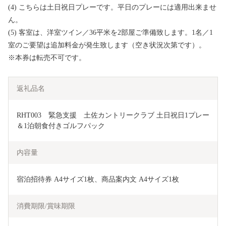
(4) こちらは土日祝日プレーです。平日のプレーには適用出来ませ
ん。
(5) 客室は、洋室ツイン／36平米を2部屋ご準備致します。1名／1
室のご要望は追加料金が発生致します（空き状況次第です）。
※本券は転売不可です。
返礼品名
RHT003　緊急支援　土佐カントリークラブ 土日祝日1プレー
＆1泊朝食付きゴルフパック
内容量
宿泊招待券 A4サイズ1枚、商品案内文 A4サイズ1枚
消費期限/賞味期限