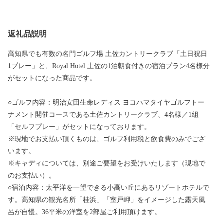
返礼品説明
高知県でも有数の名門ゴルフ場 土佐カントリークラブ「土日祝日
1プレー」と、Royal Hotel 土佐の1泊朝食付きの宿泊プラン4名様分
がセットになった商品です。
○ゴルフ内容：明治安田生命レディス ヨコハマタイヤゴルフトー
ナメント開催コースである土佐カントリークラブ、4名様／1組
「セルフプレー」がセットになっております。
※現地でお支払い頂くものは、ゴルフ利用税と飲食費のみでござ
います。
※キャディについては、別途ご要望をお受けいたします（現地で
のお支払い）。
○宿泊内容：太平洋を一望できる小高い丘にあるリゾートホテルで
す。高知県の観光名所「桂浜」「室戸岬」をイメージした露天風
呂が自慢。36平米の洋室を2部屋ご利用頂けます。