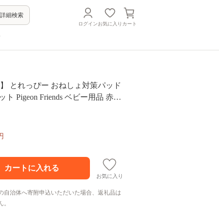
詳細検索
ログイン
お気に入り
カート
方
 】 とれっぴー おねしょ対策パッド
ット Pigeon Friends ベビー用品 赤ち
 オムツ おしめ パンツ パンツタイプ
92-NT]
円
お気に入り
の自治体へ寄附申込いただいた場合、返礼品は
ん。