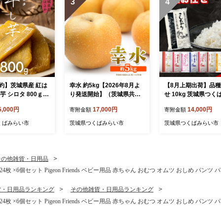
3
4
約】茨城県産 紅は
幸水 約5kg【2026年8月よ
【8月上期出荷】品
芋 シロタ 800ｇ
り発送開始】（茨城県共通
せ 10kg 茨城県つく
ほしいも 茨城 い
返礼品 [梨]：大子町産） 高
い市産 精米 こしひか
5,000円
17,000円
14,000円
寄附金額
寄附金額
つまいも さつま芋
糖度 ギフト 贈り物 プレゼ
シヒカリ あきたこま
はるか お菓子 お
ント フルーツ なし ナシ 和
めぼれ ふくまる ゆ
くばみらい市
茨城県つくばみらい市
茨城県つくばみらい市
ーツ 和菓子 国産
梨 梨 果実 旬のフルーツ お
ミルキークイーン に
 マツコの知らない
取り寄せ くだもの 果物 み
らめき 米 コメ こめ 単一米
7-NT]
ずみずしい [FC73-NT]
限定 茨城県産 国産 
い お米 おこめ おコ
その他雑貨・日用品
 ×6個セット Pigeon Friends ベビー用品 赤ちゃん おむつ オムツ おしめ パンツ パ
貨・日用品ランキング
その他雑貨・日用品ランキング
 ×6個セット Pigeon Friends ベビー用品 赤ちゃん おむつ オムツ おしめ パンツ パ