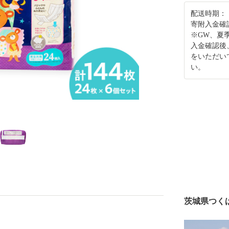
配送時期：
寄附入金確
※GW、夏
入金確認後
をいただい
い。
茨城県つく