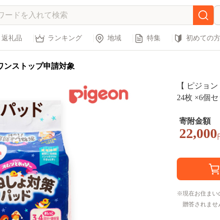
返礼品
ランキング
地域
特集
初めての
ワンストップ申請対象
【 ピジョン
24枚 ×6個セ
ゃん おむつ
トイトレ [BD
寄附金額
22,000
現在お住まい
贈答されませ