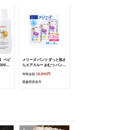
】 ベビ
メリーズ パンツ ずっと肌さ
300ｇ
らエアスルー おむつ パンツ
ビーミル
タイプ Lサイズ（44枚入
18,000円
寄附金額
 スキン
り）×3パック ｜オムツ おむ
 赤ち
つ 紙オムツ 紙おむつ メリ
愛媛県西条市
ベビー
ーズ ベビー用品 赤ちゃんグ
ーロー
ッズ 赤ちゃん用品 日用品
ョン 防
消耗品 贈り物 プレゼント
NT]