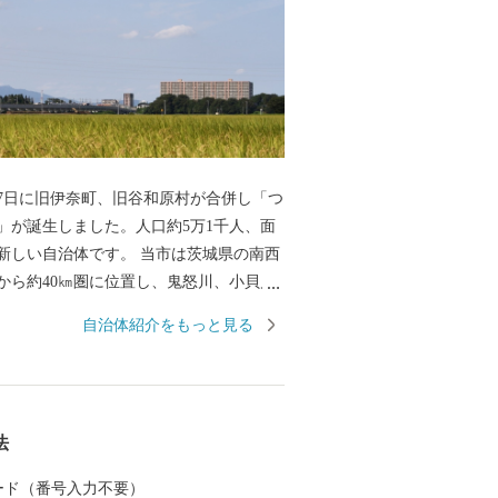
月27日に旧伊奈町、旧谷和原村が合併し「つ
」が誕生しました。人口約5万1千人、面
㎢の新しい自治体です。 当市は茨城県の南西
から約40㎞圏に位置し、鬼怒川、小貝川
流れています。小貝川沿いには、広大な水
自治体紹介をもっと見る
り、丘陵部は、畑地、4つのゴルフ場、住
れ首都圏近郊都市に位置付けされていま
常磐自動車道が走り、国道294号線と交差
法
があり交通の利便がはかられています。 鉄
東鉄道常総線や首都圏新都市高速鉄道
 カード（番号入力不要）