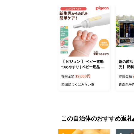
【 ピジョン 】 ベビー電動
畑の菌活
つめやすり | ベビー用品 赤
光】 肥料
ちゃん用品 赤ちゃんグッズ
菜 ミネラ
19,000円
寄附金額
寄附金額
ベビーグッズ 赤ちゃん ベビ
ニング F2
ー 便利グッズ 便利アイテム
茨城県つくばみらい市
青森県平
便利 やすり あかちゃん ベ
イビー つめ 日用品 pigeon
[BD270-NT]
この自治体のおすすめ返礼