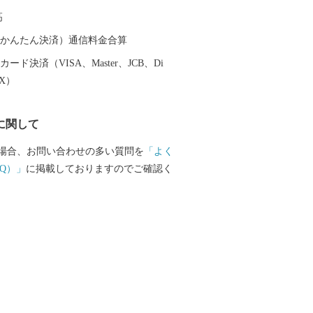
スプレス」が走り、みらい平駅から東京
高
速で40分、つくばまでは12分で結ばれま
い平駅周辺では県主体の優良な住宅地開発
（auかんたん決済）通信料金合算
ョンなどが整備され、新しいまちづくり
ード決済（VISA、Master、JCB、Di
一、時代
EX）
来る施設である「ワープステーション江
、関東三大不動尊である「板橋不動尊」
に関して
名を連ねる「福岡堰の桜並木」、さらに
見した偉大な探検家・測量家である「間
場合、お問い合わせの多い質問を
「よく
家や記念館など、多くの観光名所があり
Q）」
に掲載しておりますのでご確認く