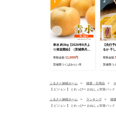
1
2
幸水 約3kg【2026年8月よ
【先行予
り発送開始】（茨城県共通
るか 干し
返礼品 [梨]：大子町産） 高
干しいも 
11,000円
寄附金額
寄附金額
糖度 ギフト 贈り物 プレゼ
も 芋 さ
ント フルーツ なし ナシ 和
茨城 べに
茨城県つくばみらい市
茨城県つ
梨 梨 果実 旬のフルーツ お
やつ スイ
取り寄せ くだもの 果物 み
塚田商店
ずみずしい [FC72-NT]
世界 [EA0
ふるさと納税ホーム
雑貨・日用品
【 ピジョン 】 とれっぴー おねしょ対策パッド 24枚
ふるさと納税ホーム
ランキング
雑
【 ピジョン 】 とれっぴー おねしょ対策パッド 24枚