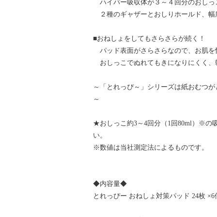
ハイパー吸収体が３～４回分のおしっ
２種のギャザーとおしりホールド、幅
■おねしょをしてもさらさらが続く！
パッド表面がさらさらなので、お肌を
おしっこでぬれてもきになりにくく、
～「とれっぴ～」シリーズは紙おむつが
～
★おしっこ約3～4回分（1回80ml）
い。
※数値は当社測定法によるものです。
◆内容量◆
とれっぴー おねしょ対策パッド 24枚 ×