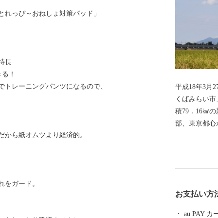
とれっぴ～おねしょ対策パッド」
特長
きる！
でトレーニングパンツになるので、
平成18年3
くばみらい市
積79．16
部、東京都心
だから紙オムツより経済的。
の2大河川が
田地帯が広が
宅地が形成さ
す。 道路網は、北部に国道354号線、西側に国道294号
れをガード。
線、中央部を
お支払い方
し谷和原IC
道網では、関
au PAY