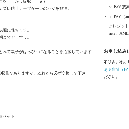
こをしっかり吸収！（★）
「つくばエク
au PAY 残
広ズレ防止テープがモレの不安を解消。
秋葉原まで最
した。 みら
au PAY
が進みマンシ
クレジットカ
快適に保ちます。
進んでいます。 また、市内には首都圏内で唯
ners、AM
朝までぐっすり。
劇のロケが出
戸」をはじめ
お申し込み
とれて親子がはっぴ～になることを応援しています
や茨城百景に
間宮海峡を発
不明点がある
宮林蔵」の生
ある質問（FA
※の吸収量がありますが、ぬれたら必ず交換して下さ
ます。 ぜひ魅力あふれる当市まで実際に足をお運びく
ださい。
ださい。
6個セット