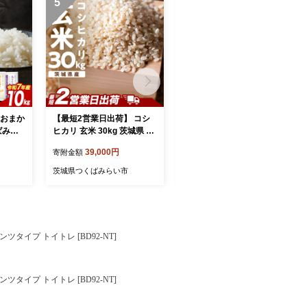
5
6
種おまか
【最短2営業日出荷】 コシ
WAVEWAVE EMS Brush Ai
ばみら
ヒカリ 玄米 30kg 茨城県 つ
r クッションブラシ ゴール
り コ
くばみらい市産スピード発
ド EMS ブラシ クッション
39,000円
30,000円
寄附金額
寄附金額
ち ひと
送 お米 米 おこめ こめ コメ
ブラシ マイクロカレント マ
めひたち
30キロ こしひかり 令和7年
イナスイオン 赤色LED 潤い
茨城県つくばみらい市
茨城県つくばみらい市
じのき
産 大容量 玄米食 低GI [DW4
艶 光エステ ヘアブラシ 頭
2-NT-sp]
皮ケア 美容 ヘアケア ブラ
美味し
ッシュエアー ブラシエアー
メ
ウェイブウェイブ 誕生日 プ
レゼント 実用的 頭皮マッサ
ンツタイプ トイトレ [BD92-NT]
ージ 家電 電化製品 新生活
プレゼント 新生活応援 日用
品 美容機器 必要なもの 便
利 おすすめ 一人暮らし 二
ンツタイプ トイトレ [BD92-NT]
人暮らし 必要 [AG232-NT]