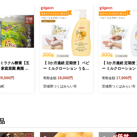
 ミラクル酵素【五
【 3か月連続 定期便 】 ベビ
【 3か月連続 定期便 
 家庭菜園 農園 野
ー ミルクローション うるお
ー ミルクローション 
ル 土 栄養 ガーデ
いプラス 300g ピジョン 新
ピジョン 新生児 ベ
20,000円
18,000円
17,000円
寄附金額
寄附金額
1J-153
生児 ベビーミルク ベビーロ
ク ベビーローション
ーション スキンケア ボディ
ケア ボディケア 保湿
内町
茨城県つくばみらい市
茨城県つくばみらい市
ケア 保湿 赤ちゃん 赤ちゃ
ゃん 赤ちゃん用品 
ん用品 ベビー ボディーケア
ボディーケア ボディ
ボディーローション ボディ
ション ボディローシ
ローション 防災 災害 備蓄
災 災害 備蓄 [BD261-
[BD260-NT]
品