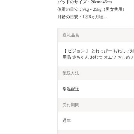
パッドのサイズ：20cm×46cm
体重の目安：9kg～25kg（男女共用）
月齢の目安：1才6ヵ月頃～
返礼品名
【 ピジョン 】 とれっぴー おねしょ対策パッ
用品 赤ちゃん おむつ オムツ おしめ パ
配送方法
常温配送
受付期間
通年