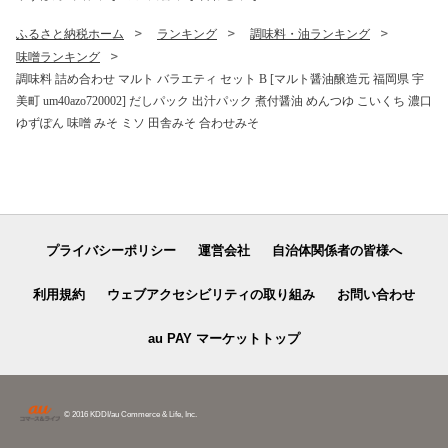
ふるさと納税ホーム
ランキング
調味料・油ランキング
味噌ランキング
調味料 詰め合わせ マルト バラエティ セット B [マルト醤油醸造元 福岡県 宇
美町 um40azo720002] だしパック 出汁パック 煮付醤油 めんつゆ こいくち 濃口
ゆずぽん 味噌 みそ ミソ 田舎みそ 合わせみそ
プライバシーポリシー
運営会社
自治体関係者の皆様へ
利用規約
ウェブアクセシビリティの取り組み
お問い合わせ
au PAY マーケットトップ
© 2016 KDDI/au Commerce & Life, Inc.