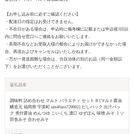
【お申し込み前に必ずご確認ください】
・配達日の指定はお受けできません。
・不在日がある場合は、申込時に備考欄に記載または申込後3日以
内に問合せ窓口へご連絡をお願いいたします。
・長期不在などお受取人様の都合によりお届けができなかった場
合、再送およびキャンセルはいたしかねます。
・万が一発送困難な場合は、当自治体の別のお品（同一金額以
下）をお選びいただくことがございます。
返礼品名
調味料 詰め合わせ マルト バラエティ セット B [マルト醤油
醸造元 福岡県 宇美町 um40azo720002] だしパック 出汁パッ
ク 煮付醤油 めんつゆ こいくち 濃口 ゆずぽん 味噌 みそ ミソ 
田舎みそ 合わせみそ