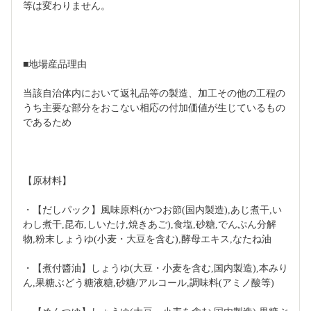
等は変わりません。
■地場産品理由
当該自治体内において返礼品等の製造、加工その他の工程の
うち主要な部分をおこない相応の付加価値が生じているもの
であるため
【原材料】
・【だしパック】風味原料(かつお節(国内製造),あじ煮干,い
わし煮干,昆布,しいたけ,焼きあご),食塩,砂糖,でんぷん分解
物,粉末しょうゆ(小麦・大豆を含む),酵母エキス,なたね油
・【煮付醬油】しょうゆ(大豆・小麦を含む,国内製造),本みり
ん,果糖ぶどう糖液糖,砂糖/アルコール,調味料(アミノ酸等)