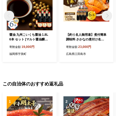
醤油 九州こいくち醤油 1.8L
【釣り名人御用達】煮付簡単
6本 セット [マルト醤油醸造
調味料 さかなの煮付け名人 1
元 福岡県 宇美町 um40azo7
L×6本セット 醤油 うす塩 健
19,000円
23,000円
寄附金額
寄附金額
20004] しょうゆ 濃口醤油 こ
康 濃口 和食 醤油 しょう油
いくち醤油 調味料
しょうゆ お醤油 セット 詰め
福岡県宇美町
広島県江田島市
合わせ 調味料 大豆 発酵食品
刺身 煮物 だし だし醤油 出汁
醤油 出汁 濃口 濃い口 こいく
ち 安心 安全 手作り コク 旨
味 国産 料理 グルメ 保存 リ
ピート ギフト 人気 広島県産
この自治体のおすすめ返礼品
江田島市/濱口醤油 [XAA073]
1
2