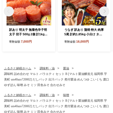
訳あり 明太子 無着色辛子明
うなぎ 訳あり 蒲焼 特大 肉厚
太子 切子 500g 2個 計1kg
5尾 計約1.85kg 小分け タレ
[木村食品 福岡県 宇美町 um
山椒付き [大黒物産 福岡県 宇
7,000円
16,000円
寄附金額
寄附金額
40beg040001] 辛子明太子
美町 um40bak830010] 不揃
小分け めんたいこ 辛子めん
い 規格外 鰻 ウナギ unagi う
たいこ ご飯のお供 おつまみ
なぎ蒲焼 鰻蒲焼き 蒲焼き か
おかず 家庭用 冷凍 訳アリ
ば焼き 真空パック 個包装 冷
凍
ふるさと納税ホーム
調味料・油
醤油
調味料 詰め合わせ マルト バラエティ セット B [マルト醤油醸造元 福岡県 宇
美町 um40azo720002] だしパック 出汁パック 煮付醤油 めんつゆ こいくち 濃口
ゆずぽん 味噌 みそ ミソ 田舎みそ 合わせみそ
ふるさと納税ホーム
調味料・油
味噌
調味料 詰め合わせ マルト バラエティ セット B [マルト醤油醸造元 福岡県 宇
美町 um40azo720002] だしパック 出汁パック 煮付醤油 めんつゆ こいくち 濃口
ゆずぽん 味噌 みそ ミソ 田舎みそ 合わせみそ