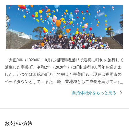
大正9年（1920年）10月に福岡県糟屋郡で最初に町制を施行して
誕生した宇美町。令和2年（2020年）に町制施行100周年を迎えま
した。かつては炭鉱の町として栄えた宇美町も、現在は福岡市の
ベッドタウンとして、また、軽工業地域として成長を続けていま
す。 さらに、一本松公園などの豊かな自然や、宇美八幡宮・古
自治体紹介をもっと見る
代山城大野城跡などの歴史的・文化的資源が残る、過去と現在が
融合した歴史ロマンあふれる町です。 ▼URL https://www.town.um
i.lg.jp/site/kankousab-site/
お支払い方法