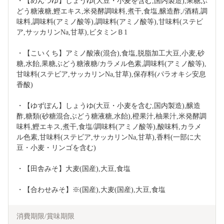
・【めんつゆ】しょうゆ(大豆・小麦を含む,国内製造),果糖ぶ
どう糖液糖,鰹エキス,米発酵調味料,煮干,食塩,醸造酢,/酒精,調
味料,調味料(アミノ酸等),調味料(アミノ酸等),甘味料(ステビ
ア,サッカリンNa,甘草),ビタミンＢ1
・【こいくち】アミノ酸液(混合),食塩,脱脂加工大豆,小麦,砂
糖,水飴,果糖ぶどう糖液糖/カラメル色素,調味料(アミノ酸等),
甘味料(ステビア,サッカリンNa,甘草),保存料(パラオキシ安息
香酸)
・【ゆずぽん】しょうゆ(大豆・小麦を含む,国内製造),醸造
酢,糖類(砂糖混合ぶどう糖液糖,水飴),橙果汁,柚果汁,米発酵調
味料,鰹エキス,煮干,食塩/調味料(アミノ酸等),酸味料,カラメ
ル色素,甘味料(ステビア,サッカリンNa,甘草),香料(一部に大
豆・小麦・リンゴを含む)
・【田舎みそ】大麦(国産),大豆,食塩
・【合わせみそ】※(国産),大麦(国産),大豆,食塩
消費期限/賞味期限