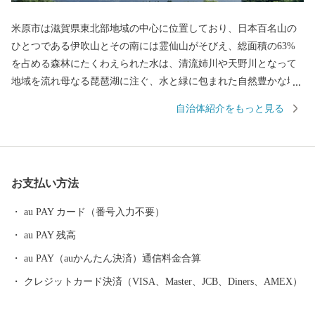
米原市は滋賀県東北部地域の中心に位置しており、日本百名山の
ひとつである伊吹山とその南には霊仙山がそびえ、総面積の63%
を占める森林にたくわえられた水は、清流姉川や天野川となって
地域を流れ母なる琵琶湖に注ぐ、水と緑に包まれた自然豊かな地
域です。 市内には伊吹山のお花畑、特別天然記念物に指定される
自治体紹介をもっと見る
長岡のゲンジボタル、醒井の梅花藻など美しい自然や貴重な動植
物を有し、また、伊吹山と醒井の居醒の清水を舞台にしたヤマト
タケル伝説や、戦国時代を代表する豊臣秀吉、石田三成が活躍す
る歴史の舞台にも度々登場するなど、数多くの史跡を残していま
お支払い方法
す。 米原市のふるさと納税では近江牛やシュラフ、グランピング
やパラグライダーなど、雄大な伊吹山と名水が育んだ自慢の特産
au PAY カード（番号入力不要）
品や米原ならではの体験メニューを取り揃えています。
au PAY 残高
au PAY（auかんたん決済）通信料金合算
クレジットカード決済（VISA、Master、JCB、Diners、AMEX）