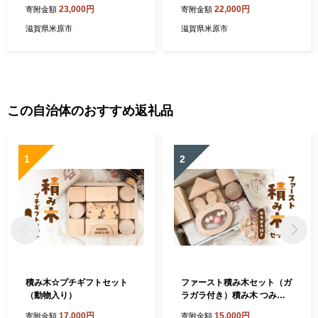
布団 寝具 ベットパット 抗菌
統技術
23,000円
22,000円
寄附金額
寄附金額
消臭機能
滋賀県米原市
滋賀県米原市
この自治体のおすすめ返礼品
1
2
積み木☆プチギフトセット
ファースト積み木セット（ガ
（動物入り）
ラガラ付き）積み木 つみき
積木 ガラガラ がらがら 手作
17,000円
15,000円
寄附金額
寄附金額