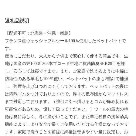
返礼品説明
【配送不可：北海道・沖縄・離島】
フランス産ウォッシャブルウール100％使用したベットパットで
す。
産地にこだわり、大人から子供まで安心して使える商品です。生
地は国産の綿100％ 205本ブロード生地に抗菌防臭SEK加工を施
し、安心して就寝できます。また、ご家庭で洗えるように中綿に
防縮性のある羊毛も100％使い、ベットパットの淵も2重針で補強
し、強度を上げほつれにくくしております。ベットパットの裏に
は四隅ゴムをつけておりますので、厚手の敷布団からマットレス
まで対応しております。（強引に引っ掛けるとゴムが痛み切れる
可能性があるため、優しく扱ってください。）ウールの最大の特
徴は夏に涼しく、冬に温かいことです。また羊毛独自の抗菌消臭
機能により、より安全で長くご使用いただける仕様になっており
ます。家庭で洗うことを前提に綿量は乾きやすい量に設定し、お