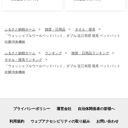
り おもちゃ 知育 玩具 無垢
ひのき ヒノキ 木製 国産 日本
製 赤ちゃん 子供 プレゼント
ギフト 滋賀県 米原市
ふるさと納税ホーム
雑貨・日用品
タオル・寝具
「ウォッシャブルウールベッドパット」ダブル 近江布団 寝具 ベットパット
抗菌消臭機能
ふるさと納税ホーム
ランキング
雑貨・日用品ランキング
タオル・寝具ランキング
「ウォッシャブルウールベッドパット」ダブル 近江布団 寝具 ベットパット
抗菌消臭機能
プライバシーポリシー
運営会社
自治体関係者の皆様へ
利用規約
ウェブアクセシビリティの取り組み
お問い合わせ