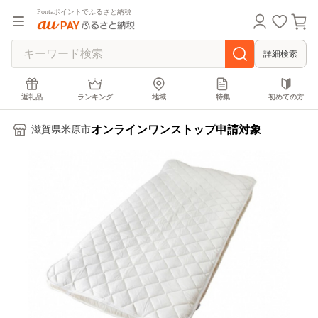
Pontaポイントでふるさと納税
詳細検索
返礼品
ランキング
地域
特集
初めての方
オンラインワンストップ申請対象
滋賀県米原市