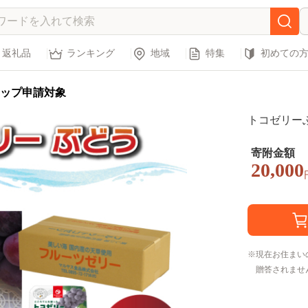
返礼品
ランキング
地域
特集
初めての
ップ申請対象
トコゼリー
寄附金額
20,000
現在お住まい
贈答されませ