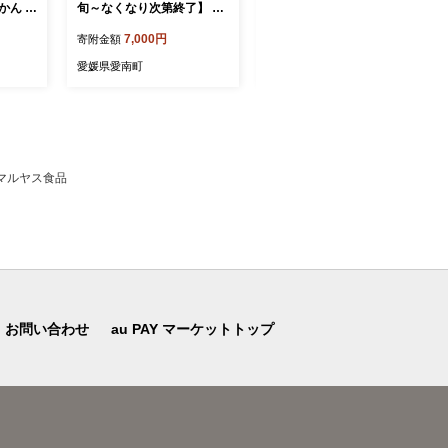
みかん 温
旬～なくなり次第終了】 訳
旬～発送】訳あり愛媛みか
 mik
あり 甘夏 10kg 7000円 樹齢
ん 5kg +傷み保証250g 数量
7,000円
10,000円
寄附金額
寄附金額
用 産地
25年 以上 みかん mikan 蜜
限定 温州みかん みかん ミ
糖度 期
柑 わけあり あまなつ 夏み
カン 蜜柑 柑橘 不揃い サイ
愛媛県愛南町
愛媛県愛南町
品 ゼ
かん グレープフルーツ だい
ズミックス 規格外 愛媛県
 人気
だい 家庭用 事前 予約 受付
愛南町 愛南町青果市場組合
果物 柑
産地直送 国産 農家直送 糖
付 ビタ
度 期間限定 数量限定 特産
い サ
品 ゼリー マーマレード ピ
園 愛
ール ジュース デザート 人
マルヤス食品
気 限定 おいしい 果実 果肉
フルーツ 果物 柑橘 美味し
い サイズ ミックス 減農薬
くらもとファーム 愛南町 愛
媛県
お問い合わせ
au PAY マーケットトップ