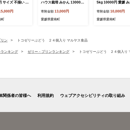
0円 サイズ 不揃い 規
ハウス栽培 みかん 13000円
5kg 10000円 愛媛 
ツオたたき わけあり
愛果28号 紅まどんな 同品種
州みかん こたつ みかん
15,000円
13,000円
10,000円
寄附金額
寄附金額
鰹のたたき 旬 お
あいか アイカ 高級 人気 ブ
an 蜜柑 ミカン 家庭
鮮 魚介 父の日 傷
ランド 柑橘 果物 フルーツ
直送 国産 農家直送 
南町
愛媛県愛南町
愛媛県愛南町
空 パック 個包装
期間限定 産地直送 国産 農
間限定 数量限定 特産
 天然 鰹 四国一 水
家直送 特産品 お取り寄せ
リー ジュース アイス
釣 黒潮 上り 戻り
ギフト プレゼント お歳暮 m
限定 甘い フルーツ 
タキ 肉 厚 冷凍 人
ikan 蜜柑 ミカン マドンナ
橘 先行 事前 予約 受
プリン
トコゼリーぶどう ２４個入り マルヤス食品
ング おかず 加工
スマイルカット 甘い おいし
ミン 美味しい おいし
晩ごはん 流水 解凍
い ゼリー ぷるぷる 前田フ
イズ ミックス 吉田農
子ランキング
ゼリー・プリンランキング
トコゼリーぶどう ２４個入り 
スイ 愛南町 愛媛
ァーム 愛南町 愛媛県
南町 愛媛県
体関係者の皆様へ
利用規約
ウェブアクセシビリティの取り組み