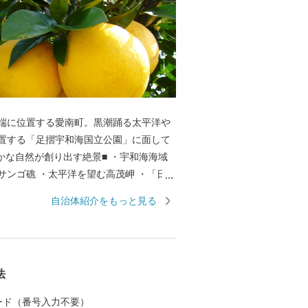
端に位置する愛南町。黒潮踊る太平洋や
置する「足摺宇和海国立公園」に面して
サンゴ礁 ・太平洋を望む高茂岬 ・「日本
水産大臣賞」を受賞した石垣の里 ■澄
自治体紹介をもっと見る
然が織り成す恵み■ 自然の恵みをいっぱ
南町が育む自慢の品々 ・ほどよい甘さと
が特徴の河内晩柑 ・夏と冬に味わう二つ
流の影響を受け、丸々と太った寒ブリ ・カ
法
命 日帰りカツオ ・適度に脂がのり、身
い宇和海のマダイ
 カード（番号入力不要）