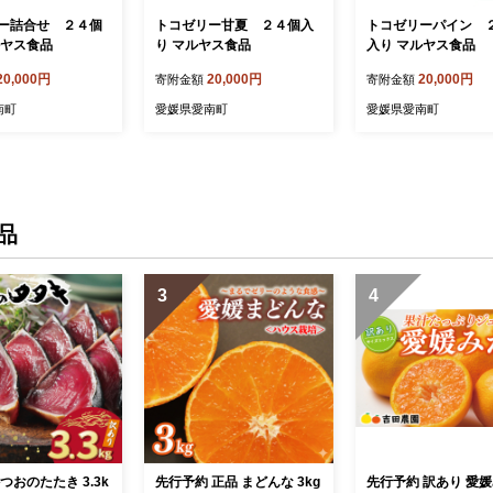
ー詰合せ ２４個
トコゼリー甘夏 ２４個入
トコゼリーパイン 
ルヤス食品
り マルヤス食品
入り マルヤス食品
20,000円
20,000円
20,000円
寄附金額
寄附金額
南町
愛媛県愛南町
愛媛県愛南町
品
3
4
つおのたたき 3.3k
先行予約 正品 まどんな 3kg
先行予約 訳あり 愛