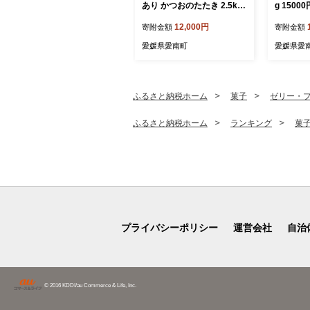
あり かつおのたたき 2.5kg
g 1500
鰹のたたき カツオのたたき
格外 カ
12,000円
寄附金額
寄附金額
カツオのタタキ かつおのた
鰹たたき 
たき 鰹のタタキ 鰹のたたき
手軽 魚海
愛媛県愛南町
愛媛県愛
カツオたたき 鰹たたき ふる
小分け 真
さと ふるさと納税 訳あり
新鮮 鮮魚
訳アリ わけあり ワケアリ
揚げ 一本
かつお カツオ 鰹 かつおた
カツオ タ
ふるさと納税ホーム
菓子
ゼリー・
たき 鰹タタキ カツオたたき
気 ランキ
かつおタタキ サイズ 不揃い
品 本場 
ふるさと納税ホーム
ランキング
菓
規格外 傷 小分け 真空 パッ
簡単 ハマ
ク 新鮮 鮮魚 天然 鰹 四国一
県
水揚げ タタキ 肉 厚 冷凍 大
容量 人気 ハマスイ 愛南町
愛媛県 愛南町 愛媛県
プライバシーポリシー
運営会社
自治
© 2016 KDDI/au Commerce & Life, Inc.