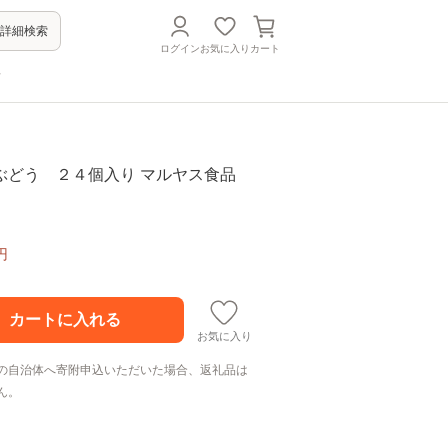
詳細検索
ログイン
お気に入り
カート
方
ぶどう ２４個入り マルヤス食品
円
お気に入り
の自治体へ寄附申込いただいた場合、返礼品は
ん。