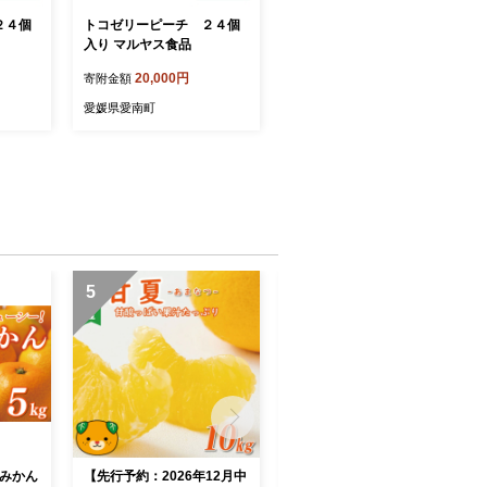
２４個
トコゼリーピーチ ２４個
入り マルヤス食品
20,000円
寄附金額
愛媛県愛南町
5
6
媛みかん
【先行予約：2026年12月中
【先行予約：2026年11月中