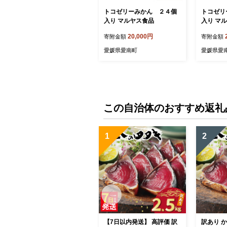
トコゼリーみかん ２４個
トコゼリ
入り マルヤス食品
入り マ
20,000円
寄附金額
寄附金額
愛媛県愛南町
愛媛県愛
この自治体のおすすめ返礼
1
2
【7日以内発送】 高評価 訳
訳あり か