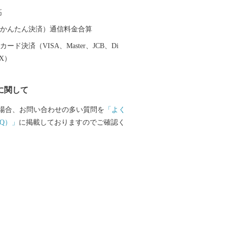
高
（auかんたん決済）通信料金合算
ード決済（VISA、Master、JCB、Di
EX）
に関して
場合、お問い合わせの多い質問を
「よく
Q）」
に掲載しておりますのでご確認く