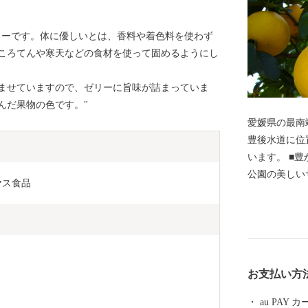
リーです。体に優しいとは、香料や着色料を使わず
ころてんや寒天などの食材を使って固めるようにし
ませていますので、ゼリーに旨味が詰まっていま
んだ果物の色です。"
愛媛県の最南
豊後水道に位
います。 ■豊かな自然が創り出す絶景■ ・宇和海海域
公園の美しい
ヤス食品
の美しい村農林
んだ空気と自
いに受ける愛
爽やかな酸味
の牡蠣 ・海
お支払い方
ツオは鮮度が
の締まりの良
au PAY