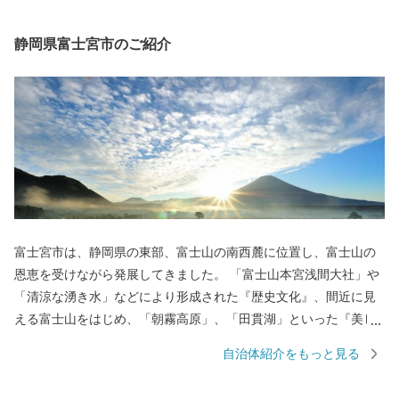
静岡県富士宮市のご紹介
富士宮市は、静岡県の東部、富士山の南西麓に位置し、富士山の
恩恵を受けながら発展してきました。 「富士山本宮浅間大社」や
「清涼な湧き水」などにより形成された『歴史文化』、間近に見
える富士山をはじめ、「朝霧高原」、「田貫湖」といった『美し
い自然景観』、名物「富士宮やきそば」や富士山の恵みを生かし
自治体紹介をもっと見る
て生産された農産物、ニジマス、日本酒といった『美食』など、
様々な美しさに彩られた、バラエティ豊かなまちです。 市内には