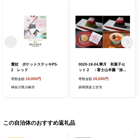
愛杖 ポケットステッキPS-
0020-18-04.華月 和菓子セ
2 レッド
ット２ ：富士山羊羹「抹
茶」または「小倉」選択
18,000円
20,000円
寄附金額
寄附金額
神奈川県川崎市
静岡県富士宮市
この自治体のおすすめ返礼品