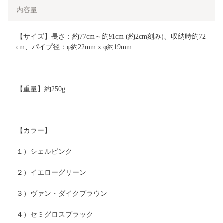
内容量
【サイズ】長さ：約77cm～約91cm (約2cm刻み)、収納時約72
cm、パイプ径：φ約22mm x φ約19mm
【重量】約250g
【カラー】
１）シェルピンク
２）イエローグリーン
３）ヴァン・ダイクブラウン
４）セミグロスブラック