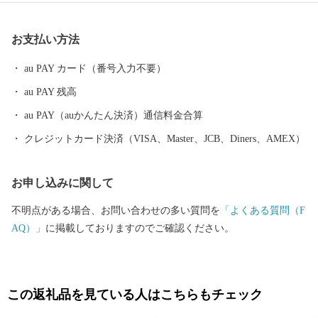
富士山本宮浅間大社、静岡県富士山世界遺産センター、白糸ノ滝
などの「世界文化遺産富士山」の構成資産があり、富士山の麓で
お支払い方法
育まれた歴史文化を体感できます。 市の北部にある朝霧高原で
は、富士山をバックに草を食べる牛など、のどかな風景が楽しめ
au PAY カード（番号入力不要）
ます。 また、近年は多くのキャンプ客で賑わっており、キャンプ
au PAY 残高
の他にも、パラグライダー、E-BIKEなどのアクティビティを楽し
むことができます。 ぜひ富士宮市へ足を運んでいただき、魅力を
au PAY（auかんたん決済）通信料金合算
感じていただけたら幸いです。
クレジットカード決済（VISA、Master、JCB、Diners、AMEX）
お申し込みに関して
不明点がある場合、お問い合わせの多い質問を
「よくある質問（F
AQ）」
に掲載しておりますのでご確認ください。
この返礼品を見ている人はこちらもチェック