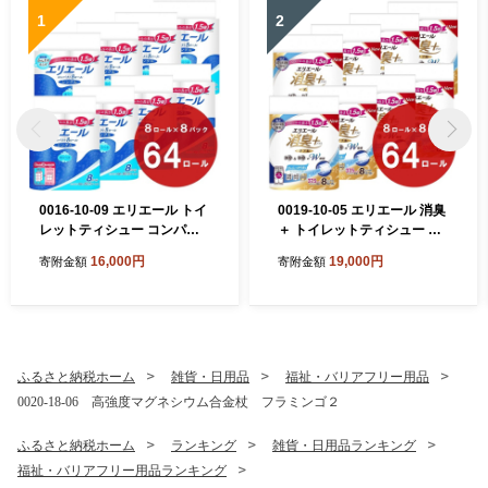
1
2
0016-10-09 エリエール トイ
0019-10-05 エリエール 消臭
レットティシュー コンパク
＋ トイレットティシュー し
トシングル 8ロール×8パック
っかり香るフレッシュクリア
16,000円
19,000円
寄附金額
寄附金額
64ロール 1.5倍巻 82.5m ト
の香り コンパクトダブル 8ロ
イレットペーパー シングル
ール×8パック 64ロール 1.5
パルプ100％ 香りつき 日用
倍巻 37.5m トイレットペー
品 消耗品 備蓄
パー ダブル パルプ100％ 消
臭 防臭 日用品 消耗品 備蓄
ふるさと納税ホーム
雑貨・日用品
福祉・バリアフリー用品
0020-18-06 高強度マグネシウム合金杖 フラミンゴ２
ふるさと納税ホーム
ランキング
雑貨・日用品ランキング
福祉・バリアフリー用品ランキング