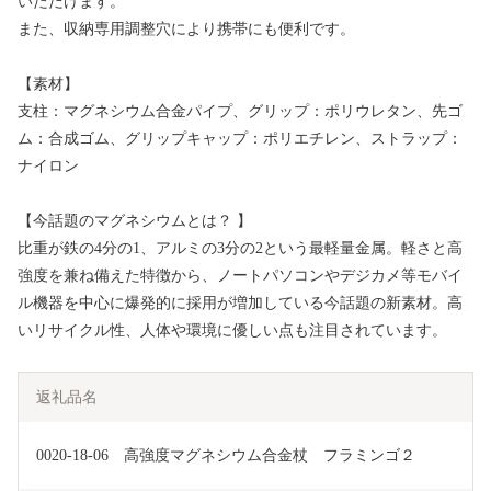
いただけます。
また、収納専用調整穴により携帯にも便利です。
【素材】
支柱：マグネシウム合金パイプ、グリップ：ポリウレタン、先ゴ
ム：合成ゴム、グリップキャップ：ポリエチレン、ストラップ：
ナイロン
【今話題のマグネシウムとは？ 】
比重が鉄の4分の1、アルミの3分の2という最軽量金属。軽さと高
強度を兼ね備えた特徴から、ノートパソコンやデジカメ等モバイ
ル機器を中心に爆発的に採用が増加している今話題の新素材。高
いリサイクル性、人体や環境に優しい点も注目されています。
返礼品名
0020-18-06　高強度マグネシウム合金杖　フラミンゴ２