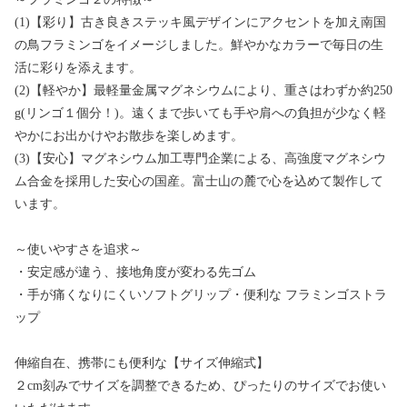
(1)【彩り】古き良きステッキ風デザインにアクセントを加え南国
の鳥フラミンゴをイメージしました。鮮やかなカラーで毎日の生
活に彩りを添えます。
(2)【軽やか】最軽量金属マグネシウムにより、重さはわずか約250
g(リンゴ１個分！)。遠くまで歩いても手や肩への負担が少なく軽
やかにお出かけやお散歩を楽しめます。
(3)【安心】マグネシウム加工専門企業による、高強度マグネシウ
ム合金を採用した安心の国産。富士山の麓で心を込めて製作して
います。
～使いやすさを追求～
・安定感が違う、接地角度が変わる先ゴム
・手が痛くなりにくいソフトグリップ・便利な フラミンゴストラ
ップ
伸縮自在、携帯にも便利な【サイズ伸縮式】
２cm刻みでサイズを調整できるため、ぴったりのサイズでお使い