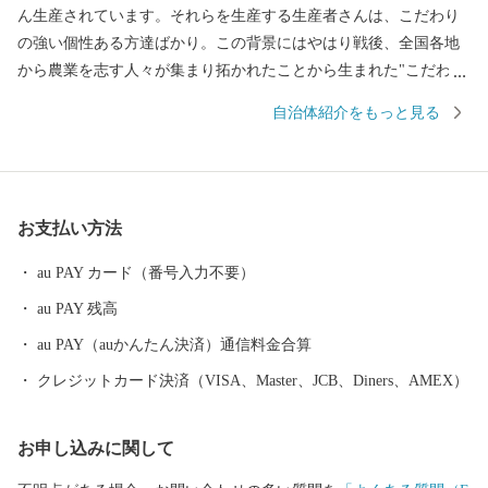
ん生産されています。それらを生産する生産者さんは、こだわり
の強い個性ある方達ばかり。この背景にはやはり戦後、全国各地
から農業を志す人々が集まり拓かれたことから生まれた"こだわり
の強さ”にあります。このこだわりの強い、"町の人”たち自体が川
自治体紹介をもっと見る
南の魅力で、この魅力を「この町の気質から生まれる品質＝"川南
気質”」という言葉で表現しました。
お支払い方法
au PAY カード（番号入力不要）
au PAY 残高
au PAY（auかんたん決済）通信料金合算
クレジットカード決済（VISA、Master、JCB、Diners、AMEX）
お申し込みに関して