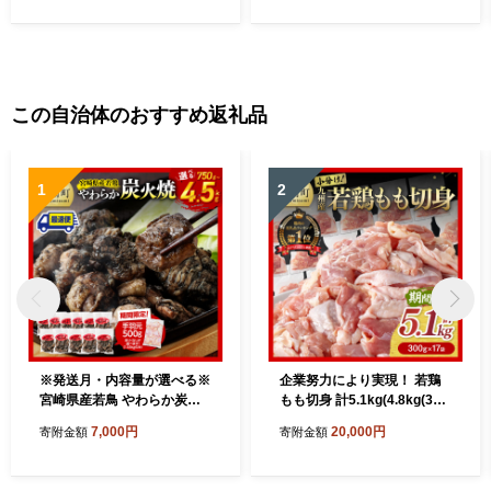
この自治体のおすすめ返礼品
1
2
※発送月・内容量が選べる※
企業努力により実現！ 若鶏
宮崎県産若鳥 やわらか炭火
もも切身 計5.1kg(4.8kg(300
焼 750g～4500g 【1650gの
g×16袋)+300g)【 国産 九州
7,000円
20,000円
寄附金額
寄附金額
み手羽元500gあり・なしが
産 鶏肉 肉 とり もも肉 モモ
選べる】【 鶏 肉 鶏肉 国産
5.1kg からあげ チキン南蛮
とり 九州産 鳥 宮崎県産 小分
送料無料 】