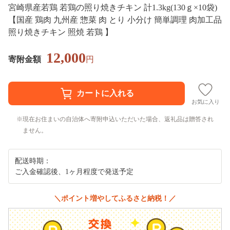
宮崎県産若鶏 若鶏の照り焼きチキン 計1.3kg(130ｇ×10袋)
【国産 鶏肉 九州産 惣菜 肉 とり 小分け 簡単調理 肉加工品
照り焼きチキン 照焼 若鶏 】
12,000
寄附金額
円
お気に入り
現在お住まいの自治体へ寄附申込いただいた場合、返礼品は贈答され
ません。
配送時期：
ご入金確認後、1ヶ月程度で発送予定
＼ポイント増やしてふるさと納税！／