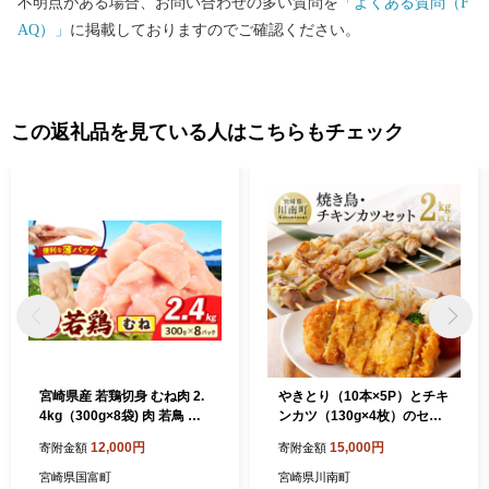
不明点がある場合、お問い合わせの多い質問を
「よくある質問（F
AQ）」
に掲載しておりますのでご確認ください。
この返礼品を見ている人はこちらもチェック
宮崎県産 若鶏切身 むね肉 2.
やきとり（10本×5P）とチキ
4kg（300g×8袋) 肉 若鳥 鶏
ンカツ（130g×4枚）のセッ
とり 鶏肉 むね 小分け パック
ト【 肉 鶏肉 肉加工品 惣菜
12,000円
15,000円
寄附金額
寄附金額
唐揚げ 照り焼き 低カロリー
焼き鳥 】 宮崎県川南町
宮崎県産 宮崎産
宮崎県国富町
宮崎県川南町