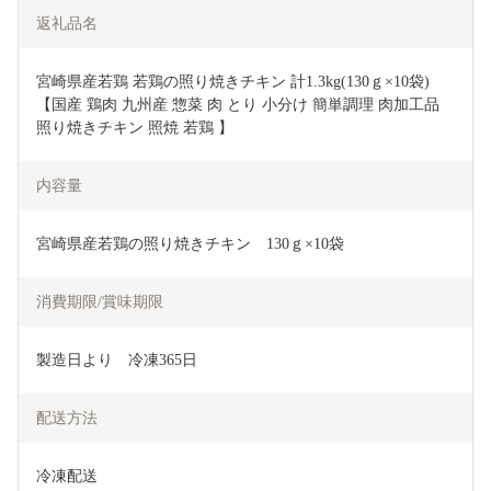
返礼品名
宮崎県産若鶏 若鶏の照り焼きチキン 計1.3kg(130ｇ×10袋)
【国産 鶏肉 九州産 惣菜 肉 とり 小分け 簡単調理 肉加工品 
照り焼きチキン 照焼 若鶏 】
内容量
宮崎県産若鶏の照り焼きチキン　130ｇ×10袋
消費期限/賞味期限
製造日より　冷凍365日
配送方法
冷凍配送