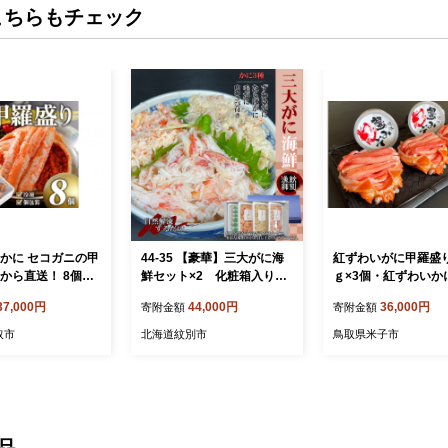
こちらもチェック
 かに セコガニの甲
44-35 【豪華】三大がに海
紅ずわいがに甲羅盛り
取から直送！ 8個入
鮮セット×2 化粧箱入り
ｇ×3個・紅ずわいか
｜かに たらばがに 毛が
80ｇ×2個セット
37,000円
44,000円
36,000円
寄附金額
寄附金額
に ずわいがに
取市
北海道紋別市
鳥取県米子市
品