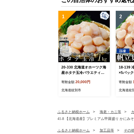
1
2
20-330 北海道オホーツク海
18-13
産ホタテ玉冷バラエティサ
×5パック
イズ(1kg)｜ 訳あり サイズ
ほたて 
20,000円
寄附金額
寄附金額
不揃い
北海道紋別市
北海道紋
ふるさと納税ホーム
海老・カニ等
41-8 【北海道産】プレミアム甲羅盛り かに
ふるさと納税ホーム
加工品等
その