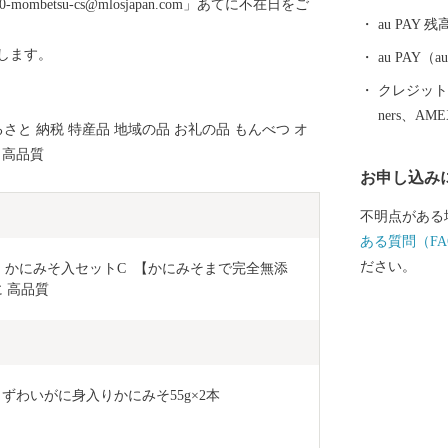
mbetsu-cs@mlosjapan.com」あてに不在日をご
au PAY 残
します。
au PAY
クレジットカ
ners、AM
さと 納税 特産品 地域の品 お礼の品 もんべつ オ
 高品質
お申し込み
不明点がある
ある質問（FA
ださい。
り かにみそ入セットC  【かにみそまで完全無添
 高品質
ずわいがに身入りかにみそ55g×2本