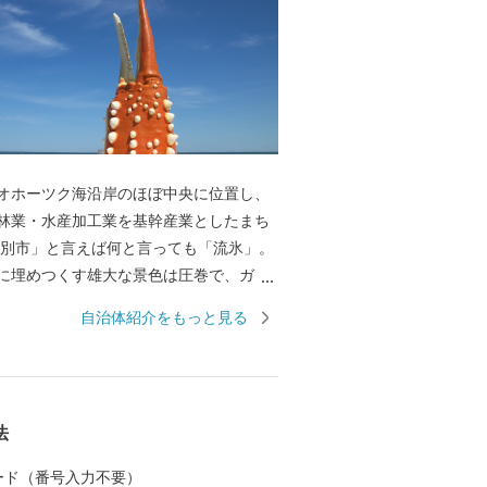
ホーツク海沿岸のほぼ中央に位置し、
林業・水産加工業を基幹産業としたまち
別市」と言えば何と言っても「流氷」。
に埋めつくす雄大な景色は圧巻で、ガリ
北海道遺産に登録されています。 流氷
自治体紹介をもっと見る
かな海で、毛ガニ・ズワイガニ・タラバ
ニのほか、ホタテ、鮭などの豊富な魚介
す。 農業は、赤身のしっかりとした味
ホーツクはまなす牛などの酪農・畜産業
法
います。
 カード（番号入力不要）