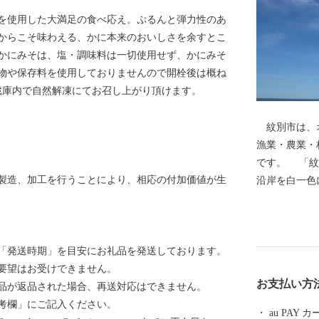
を使用した大満足の食べ応え。ぷるんと弾力性のあ
からこそ味わえる、かに本来のおいしさを余すとこ
かにみそは、塩・調味料は一切使用せず、かにみそ
物や保存料を使用しておりませんので開栓後は概ね
蔵庫内で自然解凍にてお召し上がり頂けます。
紋別市は、オ
漁業・農業・
です。 「紋
製造、加工を行うことにより、相応の付加価値が生
沿岸を白一色
ンコ号と共に
がはぐくむ豊
ガニの三大ガ
「発送時期」を目安にお礼品を発送しております。
類を味わえま
要望はお受けできません。
が楽しめるオ
お支払い方
品が返品された場合、再送対応はできません。
を主体として
考欄」にご記入ください。
au PAY