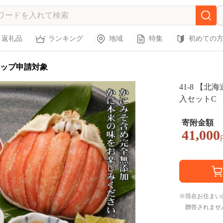
返礼品
ランキング
地域
特集
初めての
ップ申請対象
41-8 【
入セットC 【かにみそまで完全無添加】【化粧
箱入り】｜か
寄附金額
41,000
現在お住まい
贈答されませ