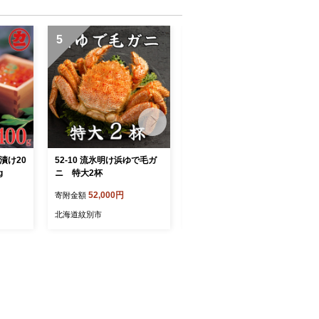
5
6
油漬け20
52-10 流氷明け浜ゆで毛ガ
28-48 オホーツク産ホタテ
g
ニ 特大2杯
(400g)とぼたん海老(500g)
セット
52,000円
28,000円
寄附金額
寄附金額
北海道紋別市
北海道紋別市