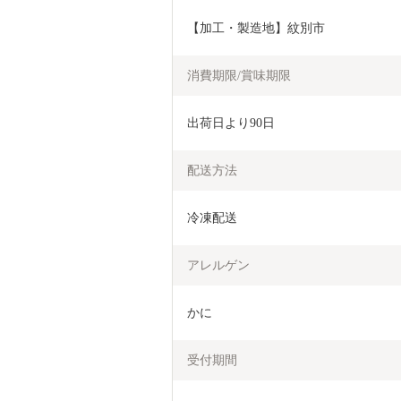
【加工・製造地】紋別市
消費期限/賞味期限
出荷日より90日
配送方法
冷凍配送
アレルゲン
かに  
受付期間