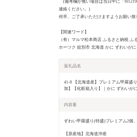
(備考欄が無い場合は当日中に「f012190-mo
連絡ください。)
何卒、ご了承いただけますようお願い致
【関連ワード】
（有）マルマ松本商店 ふるさと納税 ふる
ホーツク 紋別市 北海道 かに ずわいがに
返礼品名
41-8 【北海道産】プレミアム甲羅盛
加】【化粧箱入り】｜かに ずわいがに
内容量
ずわい甲羅盛り(特盛)プレミアム2個、
【原産地】北海道沖産