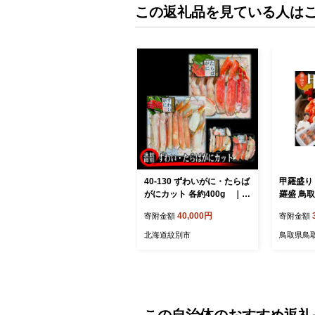
この返礼品を見ている人は
40-130 ずわいがに・たらば
甲羅盛り
がにカット 各約400g ｜無
羅盛 鳥
添加 かに ずわいがに
り
40,000円
寄附金額
寄附金額
たらばかに 高品質
北海道紋別市
鳥取県鳥
この自治体のおすすめ返礼