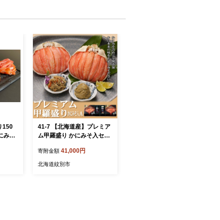
150
41-7 【北海道産】プレミア
にみそ
ム甲羅盛り かにみそ入セッ
トA 【かにみそまで完全無
41,000円
寄附金額
添加】【化粧箱入り】｜か
に ずわいがに 高品質
北海道紋別市