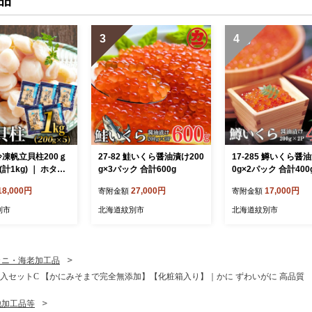
3
4
9 冷凍帆立貝柱200ｇ
27-82 鮭いくら醤油漬け200
17-285 鱒いくら醤
(計1kg) ｜ ホタテ
g×3パック 合計600g
0g×2パック 合計400
玉冷
18,000円
27,000円
17,000円
寄附金額
寄附金額
別市
北海道紋別市
北海道紋別市
カニ・海老加工品
みそ入セットC 【かにみそまで完全無添加】【化粧箱入り】｜かに ずわいがに 高品質
他加工品等