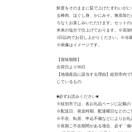
鮮度をそのままに茹で上げたずわいがに
る棒肉、ほぐし身、かにみそ。無添加だ
ろなくお楽しみいただけます。セットの
本来の塩分で仕上げております。※添加
3日以内でお召し上がりください。※冷
※画像はイメージです。
【賞味期限】
出荷日より90日
【地場産品に該当する理由】紋別市内で
じているもの
■必ずお読みください■
※紋別市では、各お礼品ページに記載の
※配送日、発送時期、配達曜日などのご
※不在、転居、申込不備などによりお礼
※長期ご不在期間がある場合、必ず「備