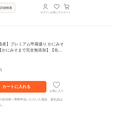
詳細検索
ログイン
お気に入り
カート
方
北海道産】プレミアム甲羅盛り かにみそ
に ずわいがに 高品質
円
お気に入り
の自治体へ寄附申込いただいた場合、返礼品は
ん。