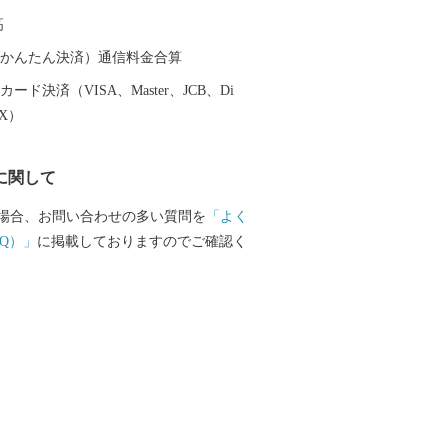
高
（auかんたん決済）通信料金合算
ード決済（VISA、Master、JCB、Di
EX）
に関して
場合、お問い合わせの多い質問を
「よく
Q）」
に掲載しておりますのでご確認く