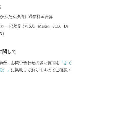
高
（auかんたん決済）通信料金合算
ード決済（VISA、Master、JCB、Di
EX）
に関して
場合、お問い合わせの多い質問を
「よく
Q）」
に掲載しておりますのでご確認く