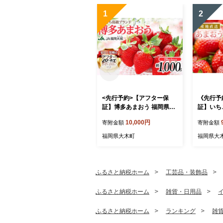
1
2
<先行予約>【アフター保
《先行予
証】博多あまおう 福岡県JA
証】いち
グループのブランド あまお
約250g×
10,000円
寄附金額
寄附金額
ういちご 1000g（約250g×4
【2027
パック）JA福岡大城【2027
荷予定】 
福岡県大木町
福岡県大
年2月から順次発送】AG01
0
ふるさと納税ホーム
工芸品・装飾品
ふるさと納税ホーム
雑貨・日用品
ふるさと納税ホーム
ランキング
雑