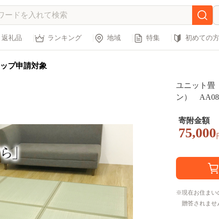
返礼品
ランキング
地域
特集
初めての
ップ申請対象
ユニット畳
ン） AA08
寄附金額
75,000
現在お住まい
贈答されませ