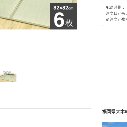
配送時期：
注文日から
※注文が集
福岡県大木