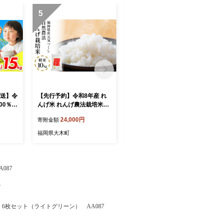
5
6
発送】令
【先行予約】令和8年産 れ
【令和7年産】 福岡県 大木
00％使
んげ米 れんげ農法栽培米
町産 ひのひかり 5kg BC0
 15k
「元気つくし」（精米・10
1-1
24,000円
12,000円
寄附金額
寄附金額
離島は
kg） BI23
福岡県大木町
福岡県大木町
087
7
6枚セット（ライトグリーン） AA087