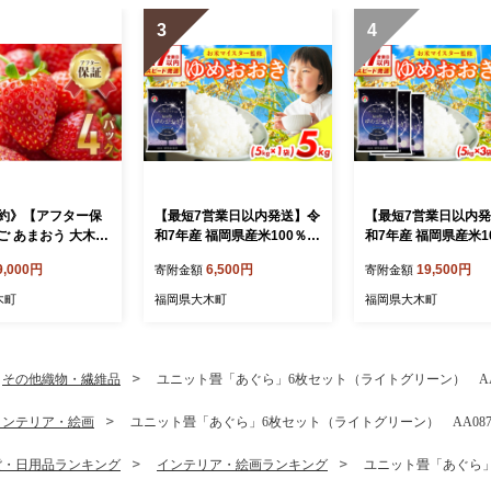
3
4
約》【アフター保
【最短7営業日以内発送】令
【最短7営業日以内
ご あまおう 大木町
和7年産 福岡県産米100％使
和7年産 福岡県産米1
4パック 合計1000g
用！大木町 ゆめおおき 5kg
用！大木町 ゆめおおき
9,000円
6,500円
19,500円
寄附金額
寄附金額
年1月～3月に順次出
※北海道・沖縄・離島は配
g ※北海道・沖縄・
CB223
送不可 CY005
配送不可 CY007
木町
福岡県大木町
福岡県大木町
その他織物・繊維品
ユニット畳「あぐら」6枚セット（ライトグリーン） AA
インテリア・絵画
ユニット畳「あぐら」6枚セット（ライトグリーン） AA08
貨・日用品ランキング
インテリア・絵画ランキング
ユニット畳「あぐら」