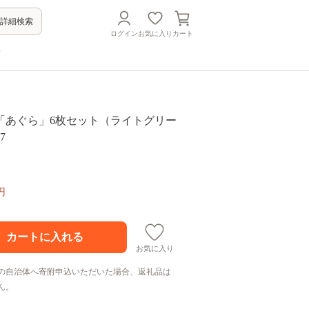
詳細検索
ログイン
お気に入り
カート
方
「あぐら」6枚セット（ライトグリー
7
円
お気に入り
の自治体へ寄附申込いただいた場合、返礼品は
ん。