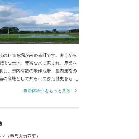
積の14％を堀が占める町です。古くから
肥沃な土地、豊富な水に恵まれ、農業を
展し、県内有数の米作地帯、国内屈指の
品の産地として知られてきた歴史をもっ
たちが生きるうえで大切な食物を作り出
自治体紹介をもっと見る
」が広がっています。近年では、イチゴ
スパラガスなどの野菜やエノキ、シメジ
類の施設型農業が盛んです。その他、家
た木工業なども多彩に展開しています。
法
 カード（番号入力不要）