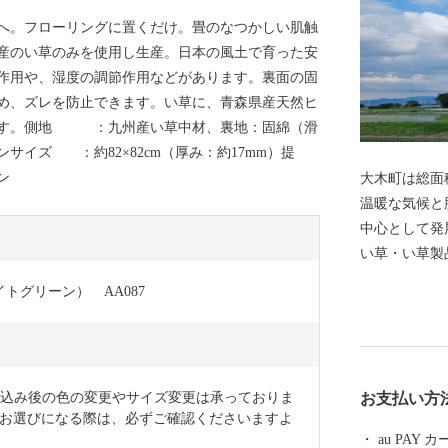
へ。フローリングに置くだけ。畳のなつかしい肌触
産のい草のみを使用し生産。日本の風土で育った安
作用や、湿度の調節作用などがあります。裏面の固
め、ズレを防止できます。い草に、青森県産天然ヒ
ます。側地 ：九州産い草中材、裏地：固綿（滑
サイズ ：約82×82cm（厚み：約17mm）提
ン
大木町は総面
温暖な気候と
中心として発
い草・い草製
ています。私
トグリーン）　AA087
す「食の景観
やグリーンア
などのキノコ
具を中心とし
お申込み後の色の変更やサイズ変更は承っておりま
お支払い方
お選びになる際は、必ずご確認くださいますよ
au PAY