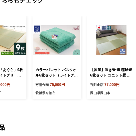
こちらもチェック
「あぐら」9枚
カラーパレット バスタオ
【国産】置き畳 畳 琉球畳
イトグリー
ル6枚セット（ライトグリ
6枚セット ユニット畳 い
34
ーン） タオル美術館【I00
草 約82×82cm×厚み1.5c
,000円
75,000円
77,000円
寄附金額
寄附金額
1730BT6LG】
m 縁なし畳 半畳 日本製
天然素材 たたみ フローリ
町
愛媛県今治市
岡山県岡山市
ング【小町/6枚】
品