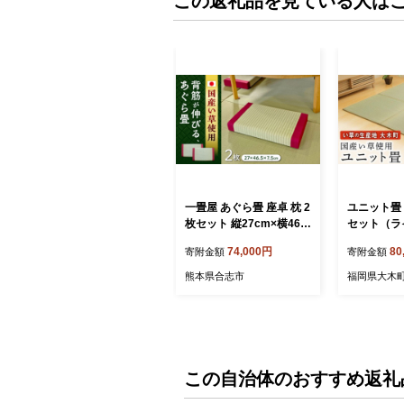
この返礼品を見ている人は
一畳屋 あぐら畳 座卓 枕 2
ユニット畳
枚セット 縦27cm×横46.5
セット（ラ
cm×高7.5cm 国産 たたみ
ン） AA1
74,000円
80
寄附金額
寄附金額
置き畳 い草 日本製 熊本
県産【一般社団法人クラ
熊本県合志市
福岡県大木
ッシーノこうし】 [AYAB
004]
この自治体のおすすめ返礼