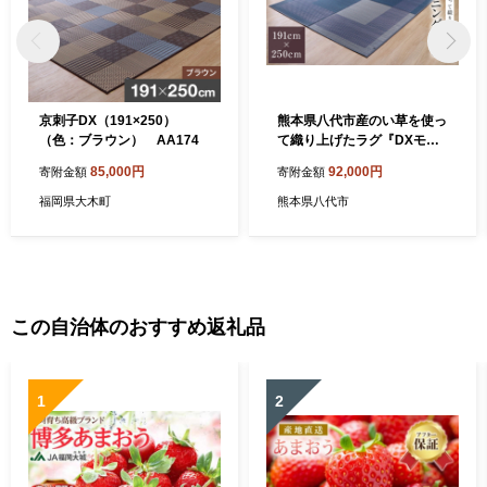
京刺子DX（191×250）
熊本県八代市産のい草を使っ
（色：ブラウン） AA174
て織り上げたラグ『DXモー
ニング』(サイズ：191cm×2
85,000円
92,000円
寄附金額
寄附金額
50cm)(カラー：ネイビー) 国
産 イグサ 茣蓙 ござ ラグ カ
福岡県大木町
熊本県八代市
ーペット 絨毯 マット 織物 敷
き物 インテリア
この自治体のおすすめ返礼品
1
2