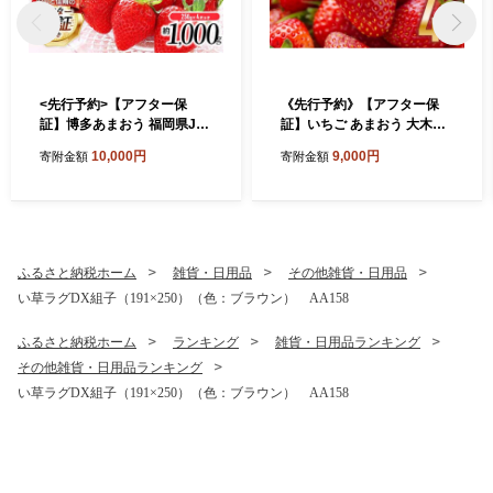
<先行予約>【アフター保
《先行予約》【アフター保
証】博多あまおう 福岡県JA
証】いちご あまおう 大木町
グループのブランド あまお
約250g×4パック 合計1000g
10,000円
9,000円
寄附金額
寄附金額
ういちご 1000g（約250g×4
【2027年1月～3月に順次出
パック）JA福岡大城【2027
荷予定】 CB223
年2月から順次発送】AG010
ふるさと納税ホーム
雑貨・日用品
その他雑貨・日用品
い草ラグDX組子（191×250）（色：ブラウン） AA158
ふるさと納税ホーム
ランキング
雑貨・日用品ランキング
その他雑貨・日用品ランキング
い草ラグDX組子（191×250）（色：ブラウン） AA158