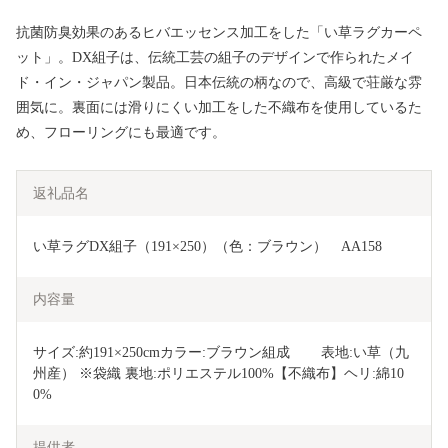
抗菌防臭効果のあるヒバエッセンス加工をした「い草ラグカーペ
ット」。DX組子は、伝統工芸の組子のデザインで作られたメイ
ド・イン・ジャパン製品。日本伝統の柄なので、高級で荘厳な雰
囲気に。裏面には滑りにくい加工をした不織布を使用しているた
め、フローリングにも最適です。
返礼品名
い草ラグDX組子（191×250）（色：ブラウン）　AA158
内容量
サイズ:約191×250cmカラー:ブラウン組成	表地:い草（九
州産） ※袋織 裏地:ポリエステル100%【不織布】ヘリ:綿10
0%
提供者