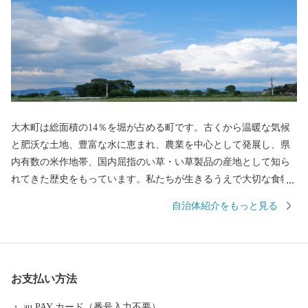
大木町は総面積の14％を堀が占める町です。古くから温暖な気候
と肥沃な土地、豊富な水に恵まれ、農業を中心として発展し、県
内有数の米作地帯、国内屈指のい草・い草製品の産地として知ら
れてきた歴史をもっています。私たちが生きるうえで大切な食物
を作り出す「食の景観」が広がっています。近年では、イチゴや
自治体紹介をもっと見る
グリーンアスパラガスなどの野菜やエノキ、シメジなどのキノコ
類の施設型農業が盛んです。その他、家具を中心とした木工業な
ども多彩に展開しています。
お支払い方法
au PAY カード（番号入力不要）