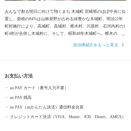
みんなで創る明日に向けて翔くまち 木城町 宮崎県のほぼ中央に位
置し、面積の84%は山林原野が占める緑豊かな木城町。明治22年
町村施行により、高城町、高城村、椎木村、川原村、石河内村の1
町4村が合併し木城村に、そして、昭和48年木城町へ。椎木の
「木」と高城の「城」を組み合わせて「木城」としたのが「木
自治体紹介をもっと見る
城」町の始まりです。 町の中央を流れ、日向灘へ注ぐ小丸川は、
町内に4つの発電所を置くほどの水量豊富な川です。その中流には
川原自然公園があり、キャンプや川遊び、カヌー体験などアクテ
ィブに楽しめる人気のスポット。山間部には「木城えほんの郷」
お支払い方法
があり、山里の魅力を味わいながら絵本に親しむことができま
す。 かつての文豪・武者小路実篤とその同士が、石河内の川沿い
au PAY カード（番号入力不要）
の地に、理想郷を目指して「日向新しき村」を開村。6年の短い期
au PAY 残高
間でしたが、農業に勤しみながら文筆活動を送りました。 ありの
ままの自然が色濃く残る、農山村のまち・木城町。町でとれるシ
au PAY（auかんたん決済）通信料金合算
イタケや柚子、梅、タケノコなどの農産品を使った加工品も、町
クレジットカード決済（VISA、Master、JCB、Diners、AMEX）
民の温かさが伝わる素朴な味わいで喜ばれています。 実篤のよう
に、この地の魅力に惹かれて来る移住者も少しずつですが増えて