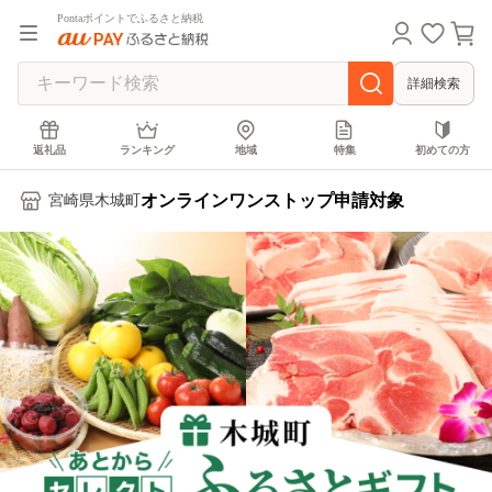
Pontaポイントでふるさと納税
詳細検索
返礼品
ランキング
地域
特集
初めての方
オンラインワンストップ申請対象
宮崎県木城町