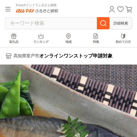
Pontaポイントでふるさと納税
詳細検索
返礼品
ランキング
地域
特集
初めての方
オンラインワンストップ申請対象
高知県室戸市