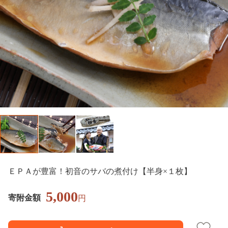
ＥＰＡが豊富！初音のサバの煮付け【半身×１枚】
5,000
寄附金額
円