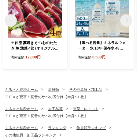
土佐流 藁焼き かつおのたた
【選べる容量】ミネラルウォ
き 魚 惣菜 4節 (オリジナルた
ーター 水 10年 保存水 48本
たきのタレ・室戸海洋深層水
～ 24本 × 500ml / 6本～12本
12,000円
6,500円
寄附金額
寄附金額
の塩付き) 詰め合わせ 魚介類
×2L 軟水 室戸海洋深層水10
海産物 かつお 鰹 鰹のたたき
0％ ペットボトル 備蓄品 災
カツオのたたき かつおたた
害 長期保存 備蓄水 災害用 防
き わら焼き 海鮮 冷凍 訳あり
災グッズ おすすめ 人気 5年
不揃い 高知県 故郷納税
7年 以上 10000円 1万円 以下
送料無料 高知県 室戸市
ふるさと納税ホーム
魚貝類
その他魚貝・加工品
ＥＰＡが豊富！初音のサバの煮付け【半身×１枚】
ふるさと納税ホーム
加工品等
惣菜・レトルト
ＥＰＡが豊富！初音のサバの煮付け【半身×１枚】
ふるさと納税ホーム
ランキング
魚貝類ランキング
その他魚貝・加工品ランキング