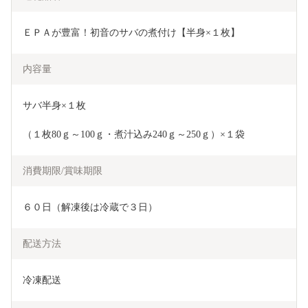
ＥＰＡが豊富！初音のサバの煮付け【半身×１枚】
内容量
サバ半身×１枚
（１枚80ｇ～100ｇ・煮汁込み240ｇ～250ｇ）×１袋
消費期限/賞味期限
６０日（解凍後は冷蔵で３日）
配送方法
冷凍配送