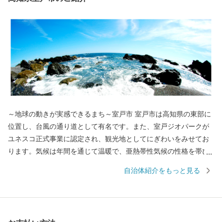
～地球の動きが実感できるまち～室戸市 室戸市は高知県の東部に
位置し、台風の通り道として有名です。また、室戸ジオパークが
ユネスコ正式事業に認定され、観光地としてにぎわいをみせてお
ります。気候は年間を通じて温暖で、亜熱帯性気候の性格を帯び
ています。年平均気温は16℃台、年間降水量は、2000mm以上と高
自治体紹介をもっと見る
温多湿な特徴をみせビワをはじめ作物の栽培には絶好です。他に
も、室戸海洋深層水の恵みを受けた金目鯛などの鮮魚や加工品、
お酒など数多くの特産品に恵まれています