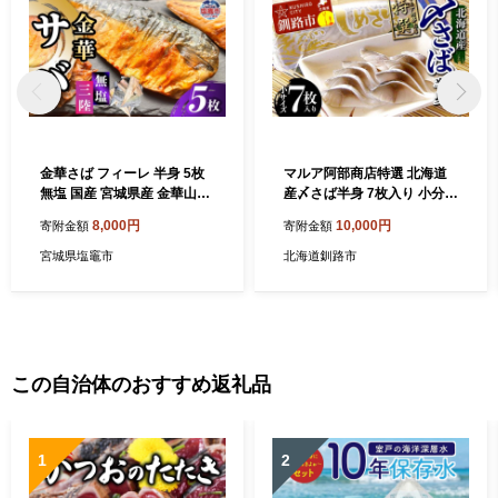
金華さば フィーレ 半身 5枚
マルア阿部商店特選 北海道
無塩 国産 宮城県産 金華山沖
産〆さば半身 7枚入り 小分け
三陸沖 さば 鯖 サバ 魚介 焼
真空パック 個包装 国産 手軽
8,000円
10,000円
寄附金額
寄附金額
き魚 煮魚 味噌煮 お弁当 おか
に一品 〆さば 〆鯖 冷凍 おつ
ず おつまみ 鯖 さば サバ sab
まみ さば サバ
宮城県塩竈市
北海道釧路市
a フィレ 魚 魚貝 魚介 魚介類
海鮮 人気 冷凍 大容量 冷凍食
品 おかず 惣菜 弁当 お取り寄
せ 贈答 プレゼント 贈り物 長
期保存 ギフト 冷凍 バラ凍結
ふるさと納税 ふるさと納税
この自治体のおすすめ返礼品
鯖 送料無料 宮城県 塩竈市 三
波食品
1
2