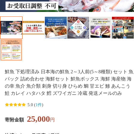
鮮魚 下処理済み 日本海の鮮魚 2～3人前(5～8種類) セット 魚
パック 詰め合わせ 海鮮セット 鮮魚ボックス 海鮮 海産物 海
の幸 魚介 魚介類 刺身 切り身 ひらめ 鯛 甘エビ 鯵 あんこう
鮭 カレイ ハタハタ 鱈 ズワイガニ 冷蔵 発送メールのみ
5.0 (
1件
)
25,000
寄附金額
円