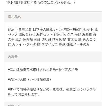
（※お届けを確約するものではございません。）
返礼品名
鮮魚 下処理済み 日本海の鮮魚 2～3人前(5～8種類) セット 魚 
パック 詰め合わせ 海鮮セット 鮮魚ボックス 海鮮 海産物 海
の幸 魚介 魚介類 刺身 切り身 ひらめ 鯛 甘エビ 鯵 あんこう 
鮭 カレイ ハタハタ 鱈 ズワイガニ 冷蔵 発送メールのみ
内容量
■にかほ漁港で水揚げされた鮮魚+食べ方のメモ
■約2～3人前（5～8種類程度）
■すべて内臓や頭取りなどの下処理後、種類ごとにパック等
をしてお送りします。