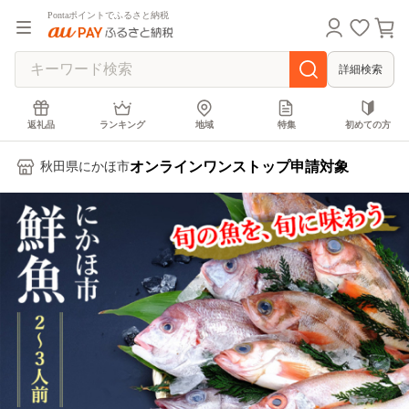
Pontaポイントでふるさと納税
詳細検索
返礼品
ランキング
地域
特集
初めての方
オンラインワンストップ申請対象
秋田県にかほ市