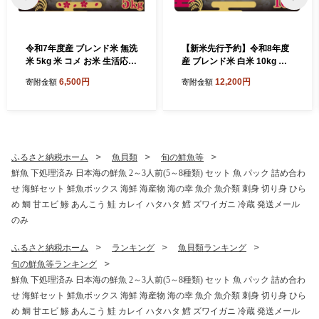
令和7年度産 ブレンド米 無洗
【新米先行予約】令和8年度
米 5kg 米 コメ お米 生活応援
産 ブレンド米 白米 10kg 精
米 おこめ ご飯 ごはん 秋田県
米 米 コメ お米 生活応援米
6,500円
12,200円
寄附金額
寄附金額
産 秋田 にかほ
おこめ ご飯 ごはん 秋田県産
秋田 にかほ
ふるさと納税ホーム
魚貝類
旬の鮮魚等
鮮魚 下処理済み 日本海の鮮魚 2～3人前(5～8種類) セット 魚 パック 詰め合わ
せ 海鮮セット 鮮魚ボックス 海鮮 海産物 海の幸 魚介 魚介類 刺身 切り身 ひら
め 鯛 甘エビ 鯵 あんこう 鮭 カレイ ハタハタ 鱈 ズワイガニ 冷蔵 発送メール
のみ
ふるさと納税ホーム
ランキング
魚貝類ランキング
旬の鮮魚等ランキング
鮮魚 下処理済み 日本海の鮮魚 2～3人前(5～8種類) セット 魚 パック 詰め合わ
せ 海鮮セット 鮮魚ボックス 海鮮 海産物 海の幸 魚介 魚介類 刺身 切り身 ひら
め 鯛 甘エビ 鯵 あんこう 鮭 カレイ ハタハタ 鱈 ズワイガニ 冷蔵 発送メール