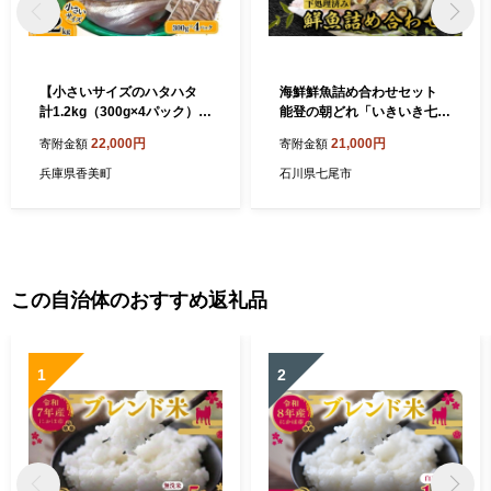
【小さいサイズのハタハタ
海鮮鮮魚詰め合わせセット
計1.2kg（300g×4パック）
能登の朝どれ「いきいき七尾
冷凍】 下処理済み 産地直送
魚」（2～3人前）｜海鮮 魚
22,000円
21,000円
寄附金額
寄附金額
鮮度抜群 はたはた ハタハタ
貝類 魚介類 魚 鮮魚 詰め合わ
海鮮 魚介類 大人気 ふるさと
せ セット下処理済み 鯛 鰤 ブ
兵庫県香美町
石川県七尾市
納税 おすすめ 返礼品 兵庫県
リ 鯖 サバ 鯵 アジ 海老 エ
香美町 香住 山米鮮魚 74-07
ビ 旬 能登 七尾市 石川県 ※2
026年1月中旬頃より順次発
送予定 ※北海道・青森・九
州（福岡を除く）・沖縄・離
島への配送不可
この自治体のおすすめ返礼品
1
2