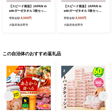
【スピード発送】JAPAN m
【スピード発送】JAPAN m
adeガーゼタオル 3枚セット
adeガーゼタオル 3枚セット
(スラブ赤)【泉州タオル 国産
(市松)【泉州タオル 国産 吸
8,500円
8,500円
寄附金額
寄附金額
吸水 普段使い シンプル 日用
水 普段使い シンプル 日用
品】 099H333
品】 099H332
大阪府泉佐野市
大阪府泉佐野市
この自治体のおすすめ返礼品
1
2