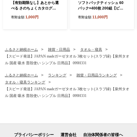
【有効期限なし】あとから選
ソフトパックティッシュ 60
べる さのちょくカタログ
パック×400枚 200組【ピュ
（寄附1,000円コース）【泉
アパルプ100％ 高評価 人気
1,000円
11,000円
寄附金額
寄附金額
佐野市 ふるさとギフト 4000
急上昇 まとめ買い 日用品 常
品以上 高評価 肉 ビール 海鮮
備品 てぃっしゅ 備蓄 防災 箱
野菜 定期便 タオル ティッシ
なし】 010B1754
ュ 後から カタログギフト あ
とからセレクト】 sn020
ふるさと納税ホーム
雑貨・日用品
タオル・寝具
【スピード発送】JAPAN madeガーゼタオル 3枚セット(スラブ緑)【泉州タオ
ル 国産 吸水 普段使い シンプル 日用品】 099H331
ふるさと納税ホーム
ランキング
雑貨・日用品ランキング
タオル・寝具ランキング
【スピード発送】JAPAN madeガーゼタオル 3枚セット(スラブ緑)【泉州タオ
ル 国産 吸水 普段使い シンプル 日用品】 099H331
プライバシーポリシー
運営会社
自治体関係者の皆様へ