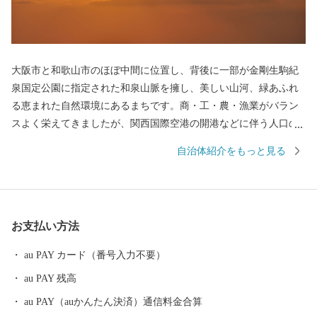
大阪市と和歌山市のほぼ中間に位置し、背後に一部が金剛生駒紀
泉国定公園に指定された和泉山脈を擁し、美しい山河、緑あふれ
る恵まれた自然環境にあるまちです。商・工・農・漁業がバラン
スよく栄えてきましたが、関西国際空港の開港などに伴う人口の
増加とともに、商業・サービス業が盛んになっています。 名前の
自治体紹介をもっと見る
由来は、中世以来の村名「佐野」に旧国名和泉を冠したもので、
伝承では「狭い原野」ということから「狭野」というようにな
り、それが転じて「佐野」とよばれるようになったといわれてい
ます。 昭和23年4月1日、佐野町の市制施行により泉佐野市（いず
お支払い方法
みさのし）が誕生し、昭和29年、南中通村、日根野村、長滝村、
上之郷村、大土村の5カ村が合併し、現在の市域が形成されていま
au PAY カード（番号入力不要）
す。 平成6年9月に開港した関空によるインパクトを最大限に活用
au PAY 残高
し、世界と日本を結ぶ玄関都市として、21世紀にふさわしい国際
都市をめざしてまちづくりに取り組んでいます。
au PAY（auかんたん決済）通信料金合算