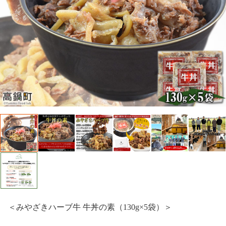
＜みやざきハーブ牛 牛丼の素（130g×5袋）＞