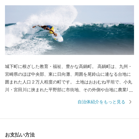
城下町に根ざした教育・福祉、豊かな高鍋町。 高鍋町は、九州・
宮崎県のほぼ中央部、東に日向灘、周囲を尾鈴山に連なる台地に
囲まれた人口２万人程度の町です。 土地はおおむね平坦で、小丸
川・宮田川に挟まれた平野部に市街地、その外側や台地に農業地
帯が広がっています。 高鍋町は宮崎県内で最も狭い自治体です
自治体紹介をもっと見る
が、西都市・児湯郡地域の拠点として行政機関、商業施設等が集
中し、小規模ながら利便性の高い町となっています。 高鍋町は江
戸時代、高鍋藩秋月家３万石の城下町でした。第７代藩主秋月種
茂公の時代には藩校明倫堂で身分を問わず教育を行い、多子家庭
お支払い方法
に対し子どもの数に応じて米等を支給するなど、教育・福祉の面