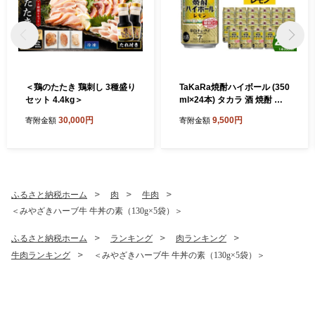
＜鶏のたたき 鶏刺し 3種盛り
TaKaRa焼酎ハイボール (350
セット 4.4kg＞
ml×24本) タカラ 酒 焼酎 チ
ューハイ レモン 辛口 国産 人
30,000円
9,500円
寄附金額
寄附金額
気 おすすめ ギフト
ふるさと納税ホーム
肉
牛肉
＜みやざきハーブ牛 牛丼の素（130g×5袋）＞
ふるさと納税ホーム
ランキング
肉ランキング
牛肉ランキング
＜みやざきハーブ牛 牛丼の素（130g×5袋）＞