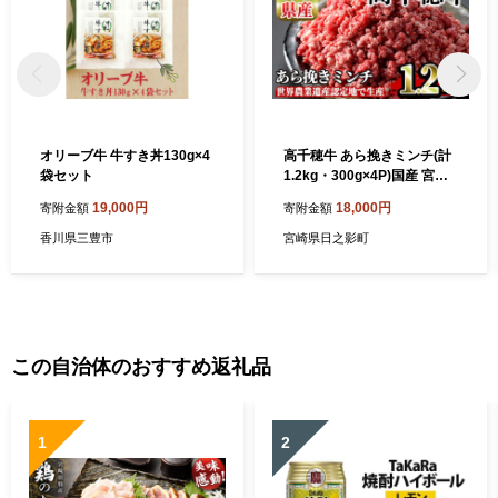
オリーブ牛 牛すき丼130g×4
高千穂牛 あら挽きミンチ(計
袋セット
1.2kg・300g×4P)国産 宮崎
県産 宮崎牛 牛肉 ミンチ肉 霜
19,000円
18,000円
寄附金額
寄附金額
降り A4 和牛 ブランド牛【M
T004】【JAみやざき 高千穂
香川県三豊市
宮崎県日之影町
牛ミートセンター】
この自治体のおすすめ返礼品
1
2