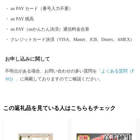
で先進的な統治がおこなわれていました。また、江戸時代屈指の
au PAY カード（番号入力不要）
名君と名高い米沢藩主上杉鷹山公は、秋月種茂公の実弟にあたり
au PAY 残高
ます。 明治以降も教育・福祉の気風は残り、日本最初の孤児院を
設立し３千人を超える孤児を救済した石井十次、徳川将軍や明治
au PAY（auかんたん決済）通信料金合算
天皇の教師役を務めた秋月種樹公を始め、司法の世界で活躍した
クレジットカード決済（VISA、Master、JCB、Diners、AMEX）
三好退蔵、住友財閥のかじ取りを行った鈴木馬左也、旧海軍最後
の連合艦隊司令長官小澤治三郎等、多数の人材を輩出してきまし
お申し込みに関して
た。
不明点がある場合、お問い合わせの多い質問を
「よくある質問（F
AQ）」
に掲載しておりますのでご確認ください。
この返礼品を見ている人はこちらもチェック