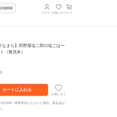
詳細検索
ログイン
お気に入り
カート
方
さなまち】田野屋塩二郎の塩ごはー
ット（無洗米）
円
お気に入り
の自治体へ寄附申込いただいた場合、返礼品は
ん。