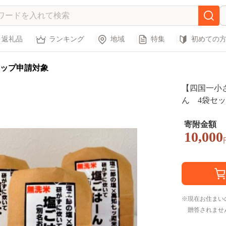
返礼品
ランキング
地域
特集
初めての
ップ申請対象
【四国一小
ん 4袋セ
寄附金額
10,000
現在お住まい
贈答されませ