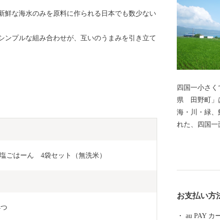
新鮮な海水のみを原料に作られる日本でも数少ない
シンプルな組み合わせが、互いのうまみを引き立て
四国一小さくて
県 田野町」
海・川・緑、
れた、四国一
に町政を布し
の英知とたゆ
塩ごはーん　4袋セット（無洗米）
情豊かな明る
年に町制10
自然に囲まれ
お支払い方
トなまちの特
4つ
いきいきと仕
au PAY