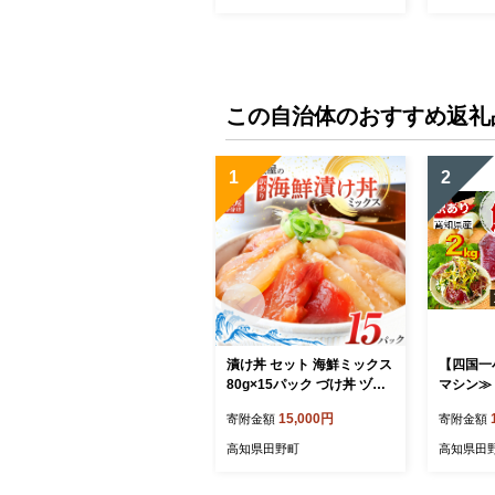
この自治体のおすすめ返礼
1
2
漬け丼 セット 海鮮ミックス
【四国一
80g×15パック づけ丼 ヅケ
マシン≫ 高知鰹のタタキ ★
丼 海鮮丼 海鮮丼の具 漬け
訳あり★ ２ｋｇ 食べ比べ
15,000円
寄附金額
寄附金額
丼の素 訳あり 規格外 マグ
セット（
ロ 鮪 まぐろ ブリ 鰤 ぶり カ
姜・柚塩
高知県田野町
高知県田
ンパチ かんぱち タイ 鯛 た
い 真鯛 ハマチ はまち イカ