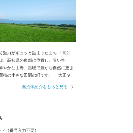
魅力がギュッと詰まったまち 「高知
は、高知県の東部に位置し、青い空、
鮮やかな山野、温暖で豊かな自然に恵ま
面積の小さな田園の町です。 大正９年
、激動、変貌した二十世紀の時代を町民
自治体紹介をもっと見る
みない勤勉な努力と郷土愛のもとに、人
い活力ある今日の町勢を築いてり、2020
0周年を迎えます。 山・川・海の豊かな
た環境と、総面積６．５３㎢のコンパク
法
性を生かし、皆が安心・安全に暮らし、
事ができる生活環境を整備し、誰もが
 カード（番号入力不要）