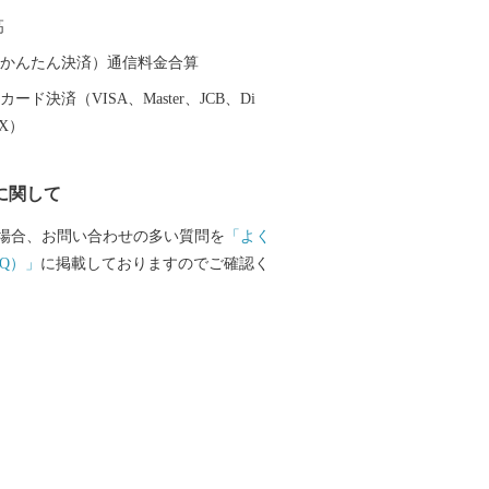
い」、「住んでみたい」、「住み続けた
高
ような日本一魅力のあるまち、生涯を通
じてもらえる町を目指し、誠心誠意取り
（auかんたん決済）通信料金合算
ます。
ード決済（VISA、Master、JCB、Di
EX）
に関して
場合、お問い合わせの多い質問を
「よく
Q）」
に掲載しておりますのでご確認く