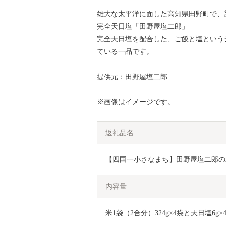
雄大な太平洋に面した高知県田野町で、
完全天日塩「田野屋塩二郎」
完全天日塩を配合した、ご飯と塩という
ている一品です。
提供元：田野屋塩二郎
※画像はイメージです。
返礼品名
【四国一小さなまち】田野屋塩二郎の
内容量
米1袋（2合分）324g×4袋と天日塩6g×