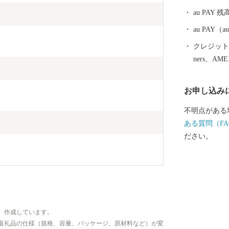
「訪れてみた
au PAY 残
い」と思える
じて幸せを感
au PAY
組んでまいり
クレジットカ
ners、AM
お申し込み
不明点がある
ある質問（FA
ださい。
、作成しています。
返礼品の仕様（規格、容量、パッケージ、原材料など）が変