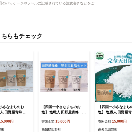
品のパッケージやラベルに記載されている注意書きなどをご
こちらもチェック
小さなまちのお
【四国一小さなまちのお
【四国一小さなまち
人 田野屋青蜂 完
塩】 塩職人 田野屋青蜂 完
塩】 塩職人 田野屋
 ★ ４種類から選べ
全天日塩セット
全天日塩中粒セット
15,000円
15,000円
15,000円
寄附金額
寄附金額
個セット
野町
高知県田野町
高知県田野町