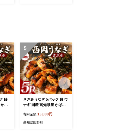
5
6
ク 鰻
きざみうなぎ 5パック 鰻 ウ
きざみうなぎ 3パック 鰻 ウ
 かば
ナギ 国産 高知県産 かば焼
ナギ 国産 高知県産 かば焼
レ う
き かばやき 特製タレ うな
き かばやき 特製タレ うな
13,000円
10,000円
寄附金額
寄附金額
真空パ
ぎ 小分け パック 真空パッ
ぎ 小分け パック 真空パッ
菜 おか
ク 夜食 晩御飯 惣菜 おかず
ク 夜食 晩御飯 惣菜 おかず
高知県田野町
高知県田野町
配送
お取り寄せ 冷凍 配送
お取り寄せ 冷凍 配送