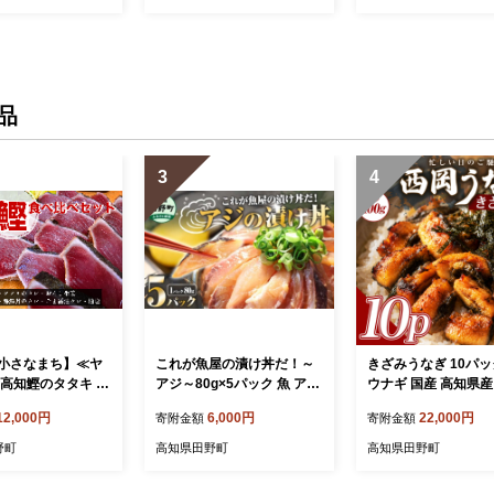
品
3
4
小さなまち】≪ヤ
これが魚屋の漬け丼だ！～
きざみうなぎ 10パッ
アジ～80g×5パック 魚 アジ
ウナギ 国産 高知県産
鯵 あじ 漬け 漬丼 海鮮 海鮮
焼き かばやき 特製タ
12,000円
6,000円
22,000円
寄附金額
寄附金額
タレ・おろし生
丼 どんぶり お刺身 惣菜 魚
なぎ 小分け パック 
付き）
冷凍 お手軽 個包装 個食 真
ック 夜食 晩御飯 惣
野町
高知県田野町
高知県田野町
空パック ご飯のお供 簡単
ず お取り寄せ 冷凍 
時短 お手軽 人気 ご飯 ごは