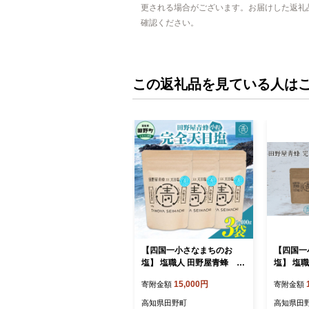
更される場合がございます。お届けした返礼
確認ください。
この返礼品を見ている人は
【四国一小さなまちのお
【四国一
塩】 塩職人 田野屋青蜂 完
塩】 塩職
全天日塩小粒 3袋セット
全天日塩
15,000円
寄附金額
寄附金額
る ★ ３
高知県田野町
高知県田