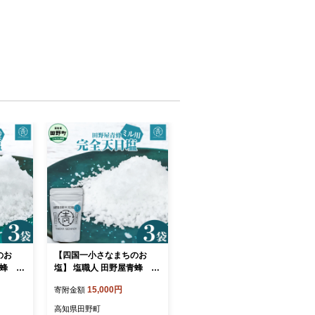
のお
【四国一小さなまちのお
青蜂 完
塩】 塩職人 田野屋青蜂 完
全天日塩ミル用セット
15,000円
寄附金額
高知県田野町