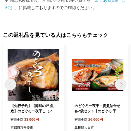
不明点がある場合、お問い合わせの多い質問を
「よくある質問（F
AQ）」
に掲載しておりますのでご確認ください。
この返礼品を見ている人はこちらもチェック
【先行予約】【海鮮の匠 魚
のどぐろ一夜干・姿煮詰合せ
政】のどぐろ一夜干し（ノド
各2袋セット【のどぐろ 干物
グロ、のど黒、アカムツ）2
2尾 姿煮 2尾 ノドグロ アカ
33,000円
26,000円
寄附金額
寄附金額
50g級使用 3尾セット のどぐ
ムツ のどぐろ煮付 のどぐろ
ろ のど黒 海鮮 魚介 魚介類
一夜干し 煮魚 個包装 冷凍 自
京都府京丹後市
島根県大田市