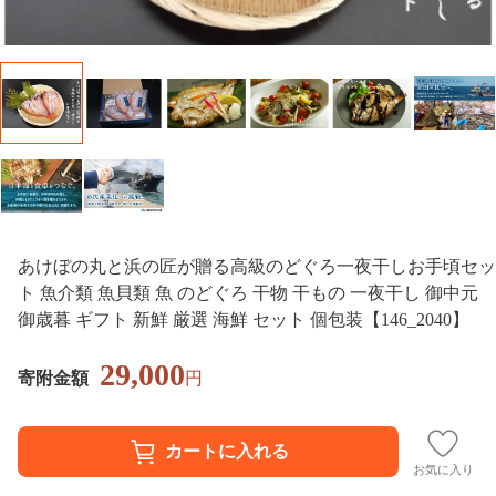
あけぼの丸と浜の匠が贈る高級のどぐろ一夜干しお手頃セッ
ト 魚介類 魚貝類 魚 のどぐろ 干物 干もの 一夜干し 御中元
御歳暮 ギフト 新鮮 厳選 海鮮 セット 個包装【146_2040】
29,000
寄附金額
円
お気に入り