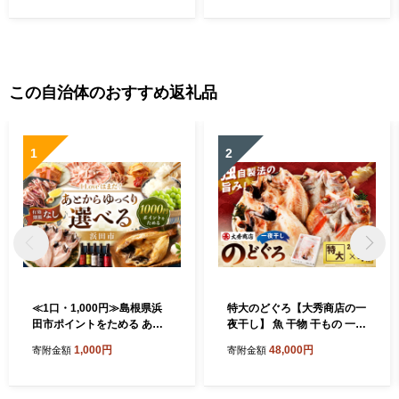
日本海産 アカムツ 天然塩 冷
宅用 贈答 ギフト 島根県 大田
凍 干物 一夜干し 脂のり 焼き
市】
魚 高級魚 干もの 旬 旨み 凝
縮 塩焼き 煮付け 贅沢 濃厚
上質 脂 日本海 個包装 魚政
送料無料
この自治体のおすすめ返礼品
1
2
≪1口・1,000円≫島根県浜
特大のどぐろ【大秀商店の一
田市ポイントをためる あと
夜干し】 魚 干物 干もの 一夜
から返礼品を選ぶ【浜田市】
干し のどぐろ ふるさと納税
1,000円
48,000円
寄附金額
寄附金額
あとから選べる 選べる 選ぶ
のどくろ 【038_1946】
あとから 【140_1538】