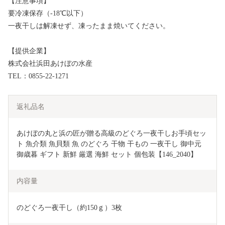
【注意事項】
要冷凍保存（-18℃以下）
一夜干しは解凍せず、凍ったまま焼いてください。
【提供企業】
株式会社浜田あけぼの水産
TEL：0855-22-1271
返礼品名
あけぼの丸と浜の匠が贈る高級のどぐろ一夜干しお手頃セッ
ト 魚介類 魚貝類 魚 のどぐろ 干物 干もの 一夜干し 御中元 
御歳暮 ギフト 新鮮 厳選 海鮮 セット 個包装【146_2040】
内容量
のどぐろ一夜干し（約150ｇ）3枚