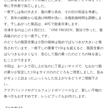
寧に手作業で加工しました。
一夜干しは魚の大きさ、脂の乗り具合、その日の気温を考慮し
て、長年の経験から塩漬け時間や洗い、冷風乾燥時間を調整しま
す。干しあがった製品は、40℃で急速冷凍します。
冷凍するのはこの１回だけ。「ONE FROZEN」製法で作った、最
高級ののどぐろ一夜干しです。
のどぐろの脂質含量は小型の個体は低めでばらつきが大きいと報
告されています。一夜干しの重量で150ｇを超えると、脂質含量の
ばらつきも小さくなり、安心して脂の乗ったのどぐろの味を楽し
むことができます。
今回は、お一人で召し上がるのに丁度よいサイズで、なおかつ脂
の乗りが安定した150ｇサイズののどぐろをご用意しました。旨み
がギュッと詰まったふっくらした仕上がりをどうぞご堪能下さ
い。
アクアパッツァやグリルフォンドボーソースなど、新しい干物の
食べ方もおすすめです。レシピブックもお付けします。