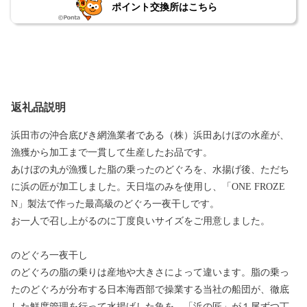
ポイント交換所はこちら
返礼品説明
浜田市の沖合底びき網漁業者である（株）浜田あけぼの水産が、
漁獲から加工まで一貫して生産したお品です。
あけぼの丸が漁獲した脂の乗ったのどぐろを、水揚げ後、ただち
に浜の匠が加工しました。天日塩のみを使用し、「ONE FROZE
N」製法で作った最高級のどぐろ一夜干しです。
お一人で召し上がるのに丁度良いサイズをご用意しました。
のどぐろ一夜干し
のどぐろの脂の乗りは産地や大きさによって違います。脂の乗っ
たのどぐろが分布する日本海西部で操業する当社の船団が、徹底
した鮮度管理を行って水揚げした魚を、「浜の匠」が１尾ずつ丁