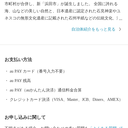
市町村が合併し、新「浜田市」が誕生しました。 全国に誇れる
海、山などの美しい自然と、日本遺産に認定された石見神楽やユ
ネスコの無形文化遺産に記載された石州半紙などの伝統文化、海
水浴場、しまね海洋館アクアスなど豊かな自然を活かした観光資
自治体紹介をもっと見る
源を有しており、また、高速道路、港湾などの都市基盤や大学、
美術館をはじめとする教育文化施設が充実した、人と文化と自然
の調和のとれた島根県西部の中核都市です。
お支払い方法
au PAY カード（番号入力不要）
au PAY 残高
au PAY（auかんたん決済）通信料金合算
クレジットカード決済（VISA、Master、JCB、Diners、AMEX）
お申し込みに関して