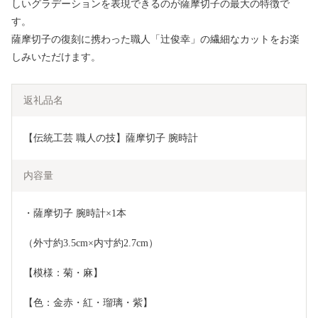
しいグラデーションを表現できるのが薩摩切子の最大の特徴で
す。
薩摩切子の復刻に携わった職人「辻俊幸」の繊細なカットをお楽
しみいただけます。
返礼品名
【伝統工芸 職人の技】薩摩切子 腕時計
内容量
・薩摩切子 腕時計×1本
（外寸約3.5cm×内寸約2.7cm）
【模様：菊・麻】
【色：金赤・紅・瑠璃・紫】