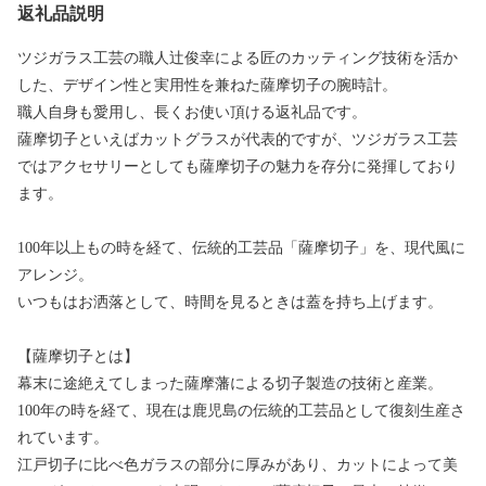
返礼品説明
ツジガラス工芸の職人辻俊幸による匠のカッティング技術を活か
した、デザイン性と実用性を兼ねた薩摩切子の腕時計。
職人自身も愛用し、長くお使い頂ける返礼品です。
薩摩切子といえばカットグラスが代表的ですが、ツジガラス工芸
ではアクセサリーとしても薩摩切子の魅力を存分に発揮しており
ます。
100年以上もの時を経て、伝統的工芸品「薩摩切子」を、現代風に
アレンジ。
いつもはお洒落として、時間を見るときは蓋を持ち上げます。
【薩摩切子とは】
幕末に途絶えてしまった薩摩藩による切子製造の技術と産業。
100年の時を経て、現在は鹿児島の伝統的工芸品として復刻生産さ
れています。
江戸切子に比べ色ガラスの部分に厚みがあり、カットによって美