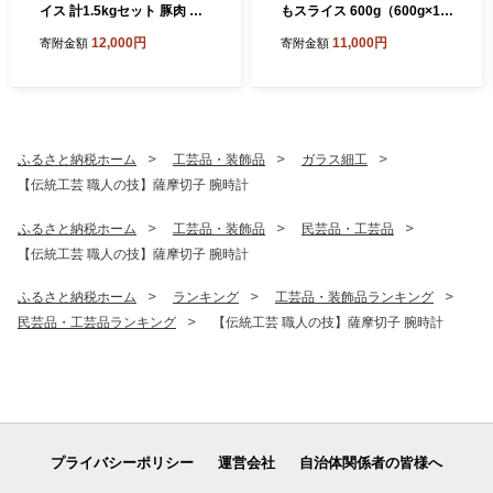
イス 計1.5kgセット 豚肉 豚
もスライス 600g（600g×1
バラ肉 しゃぶしゃぶ 豚キム
P） ★最短発送★ 黒毛和牛
12,000円
11,000円
寄附金額
寄附金額
チ鍋 肉巻き 炒め物 薄切り 薄
和牛 牛肉 肉 赤身 モモ スラ
手 スライス お肉 国産 小分け
イス 薄切り すき焼き すきや
パック 冷凍 カミチク 南さつ
き しゃぶしゃぶ 鍋 あっさり
ま市
ヘルシー 冷凍 ギフト 贈答 贈
り物 プレゼント スターゼン
鹿児島県 南さつま市
ふるさと納税ホーム
工芸品・装飾品
ガラス細工
【伝統工芸 職人の技】薩摩切子 腕時計
ふるさと納税ホーム
工芸品・装飾品
民芸品・工芸品
【伝統工芸 職人の技】薩摩切子 腕時計
ふるさと納税ホーム
ランキング
工芸品・装飾品ランキング
民芸品・工芸品ランキング
【伝統工芸 職人の技】薩摩切子 腕時計
プライバシーポリシー
運営会社
自治体関係者の皆様へ