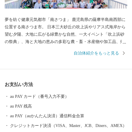
夢を紡ぐ健康元気都市「南さつま」 鹿児島県の薩摩半島南西部に
位置する南さつま市。 日本三大砂丘の吹上浜やリアス式海岸から
望む夕陽、大地に広がる緑豊かな自然、一大イベント「吹上浜砂
の祭典」、海と大地の恵みの多彩な農・畜・水産物や加工品、焼
酎等の地場産業など、多くの資源に恵まれています。 ふるさと納
自治体紹介をもっと見る
税を通して、南さつま市の魅力あふれる特産品をお返しさせてい
ただき、もっともっと南さつま市を知ってほしい！という熱い思
いで取り組んでおります。今後とも、南さつま市への応援をよろ
しくお願いいたします。
お支払い方法
au PAY カード（番号入力不要）
au PAY 残高
au PAY（auかんたん決済）通信料金合算
クレジットカード決済（VISA、Master、JCB、Diners、AMEX）