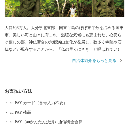
人口約3万人。大分県北東部、国東半島のほぼ東半分を占める国東
市。美しい海と山々に育まれ、温暖な気候にも恵まれた、心安ら
ぐ癒しの郷。神仏習合の六郷満山文化が発展し、数多く寺院や石
仏などが現存することから、「仏の里くにさき」と呼ばれていま
す。そして、やはり一番の自慢は、半島ならではの豊かな自然が
自治体紹介をもっと見る
生み出す、豊富な食材！海の幸・山の幸、あらゆる旬の幸を日々
堪能できます。 【交通アクセス】国東市は大分空港を有し、「大
分県の空の玄関口」と言われています。大分空港から東京（羽
田）までは1時間半！都会との行き来がしやすくとっても便利で
お支払い方法
す。また大阪・名古屋・ソウルとの定期便があります。
au PAY カード（番号入力不要）
au PAY 残高
au PAY（auかんたん決済）通信料金合算