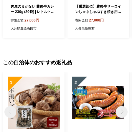
肉屋のまかない 豊後牛カレ
【厳選部位】豊後牛サーロイ
ー 230g (20袋) | レトルトカ
ンしゃぶしゃぶすき焼き用 1
レー カレーレトルト レトル
kg(500g×2p) D20
27,000円
27,000円
寄附金額
寄附金額
トカレーセット レトルト和
牛カレー れとるとかれー カ
大分県豊後高田市
大分県姫島村
レーライス ライスカレー 大
分県 国産 黒牛 和牛 牛肉 ビ
ーフ パック ご当地カレー お
かず 惣菜 簡単調理 湯煎調理
おおいた豊後牛 れとるとか
れー
この自治体のおすすめ返礼品
1
2