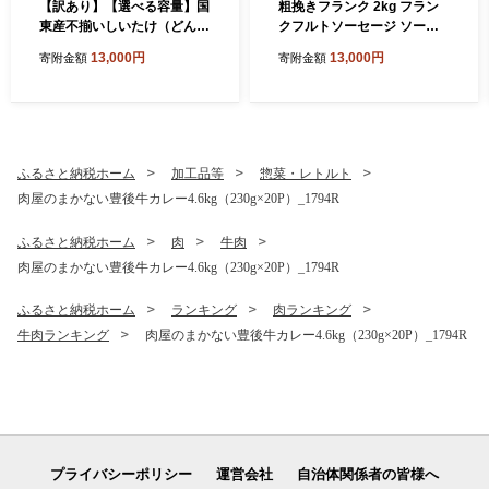
【訳あり】【選べる容量】国
粗挽きフランク 2kg フラン
東産不揃いしいたけ（どん
クフルトソーセージ ソーセ
こ）_2634R
ージ フランク 国産 大分県産
13,000円
13,000円
寄附金額
寄附金額
豚 豚肉 鶏肉 旨味 おかず お
つまみ バーベキュー アウト
ドア キャンプ パーティー_1
500R
ふるさと納税ホーム
加工品等
惣菜・レトルト
肉屋のまかない豊後牛カレー4.6kg（230g×20P）_1794R
ふるさと納税ホーム
肉
牛肉
肉屋のまかない豊後牛カレー4.6kg（230g×20P）_1794R
ふるさと納税ホーム
ランキング
肉ランキング
牛肉ランキング
肉屋のまかない豊後牛カレー4.6kg（230g×20P）_1794R
プライバシーポリシー
運営会社
自治体関係者の皆様へ