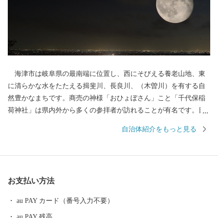
海津市は岐阜県の最南端に位置し、西にそびえる養老山地、東
に清らかな水をたたえる揖斐川、長良川、（木曽川）を有する自
然豊かなまちです。商売の神様「おひょぼさん」こと「千代保稲
荷神社」は県内外から多くの参拝者が訪れることが有名です。日
本のほぼ真ん中に位置し、ほどよく便利で、豊かな自然にも恵ま
自治体紹介をもっと見る
れている海津市は、「都会」過ぎず、「田舎」過ぎない、何をす
るにも「ちょうどいいまち」です。
お支払い方法
au PAY カード（番号入力不要）
au PAY 残高