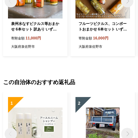
泉州水なすピクルス等おまか
フルーツピクルス、コンポー
せ 6本セット 訳あり いずみ
トおまかせ 6本セット いずみ
ピクルス NSW 099H3671
ピクルス NSW 015B490
11,000円
16,000円
寄附金額
寄附金額
大阪府泉佐野市
大阪府泉佐野市
この自治体のおすすめ返礼品
1
2