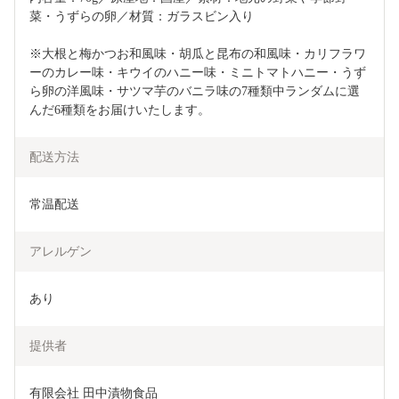
菜・うずらの卵／材質：ガラスビン入り
※大根と梅かつお和風味・胡瓜と昆布の和風味・カリフラワ
ーのカレー味・キウイのハニー味・ミニトマトハニー・うず
ら卵の洋風味・サツマ芋のバニラ味の7種類中ランダムに選
んだ6種類をお届けいたします。
配送方法
常温配送
アレルゲン
あり
提供者
有限会社 田中漬物食品