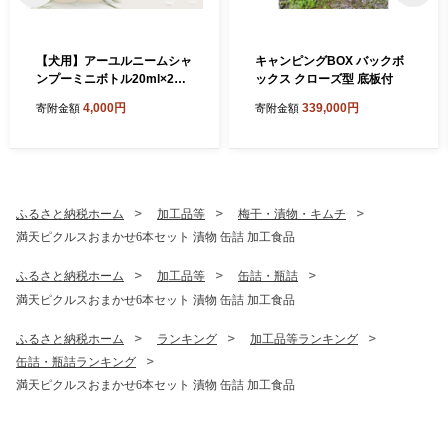
【犬用】アーユルニームシャ
キャンピングBOX バックボ
ンプーミニボトル20ml×2本
ックス クローズ型 底板付
セット 植物由来成分シャン
4,000円
339,000円
寄附金額
寄附金額
プー 雑貨 日用品 犬用シャン
プー
ふるさと納税ホーム
加工品等
梅干・漬物・キムチ
満天ピクルスおまかせ6本セット 漬物 缶詰 加工食品
ふるさと納税ホーム
加工品等
缶詰・瓶詰
満天ピクルスおまかせ6本セット 漬物 缶詰 加工食品
ふるさと納税ホーム
ランキング
加工品等ランキング
缶詰・瓶詰ランキング
満天ピクルスおまかせ6本セット 漬物 缶詰 加工食品