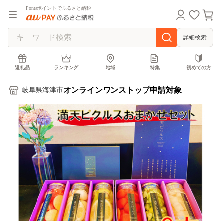
Pontaポイントでふるさと納税
詳細検索
返礼品
ランキング
地域
特集
初めての方
オンラインワンストップ申請対象
岐阜県海津市