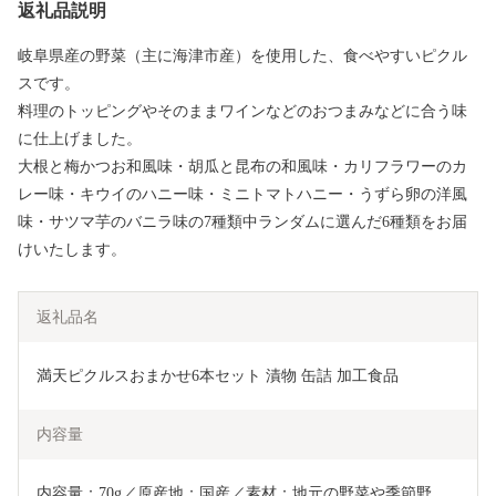
返礼品説明
岐阜県産の野菜（主に海津市産）を使用した、食べやすいピクル
スです。
料理のトッピングやそのままワインなどのおつまみなどに合う味
に仕上げました。
大根と梅かつお和風味・胡瓜と昆布の和風味・カリフラワーのカ
レー味・キウイのハニー味・ミニトマトハニー・うずら卵の洋風
味・サツマ芋のバニラ味の7種類中ランダムに選んだ6種類をお届
けいたします。
返礼品名
満天ピクルスおまかせ6本セット 漬物 缶詰 加工食品 
内容量
内容量：70g／原産地：国産／素材：地元の野菜や季節野