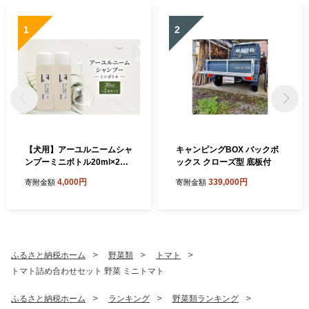
1
2
【犬用】アーユルニームシャ
キャンピングBOX バックボ
ンプーミニボトル20ml×2本
ックス クローズ型 底板付
セット 植物由来成分シャン
4,000円
339,000円
寄附金額
寄附金額
プー 雑貨 日用品 犬用シャン
プー
ふるさと納税ホーム
野菜類
トマト
トマト詰め合わせセット 野菜 ミニトマト
ふるさと納税ホーム
ランキング
野菜類ランキング