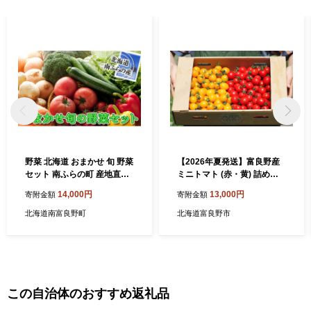
野菜 北海道 おまかせ 旬 野菜
【2026年夏発送】富良野産
セット 南ふらの町 産地直送
ミニトマト (赤・黄) 詰め合
旬の野菜 詰め合わせ セット
わせ 約3kg (阿部農園) トマ
14,000円
13,000円
寄附金額
寄附金額
ミニトマト きゅうり ズッキ
ト ミニトマト 野菜 新鮮 農家
ーニ なす とうもろこし ピー
直送 北海道 富良野市
北海道南富良野町
北海道富良野市
マン 夏野菜 夏 秋 2026年発
送
この自治体のおすすめ返礼品