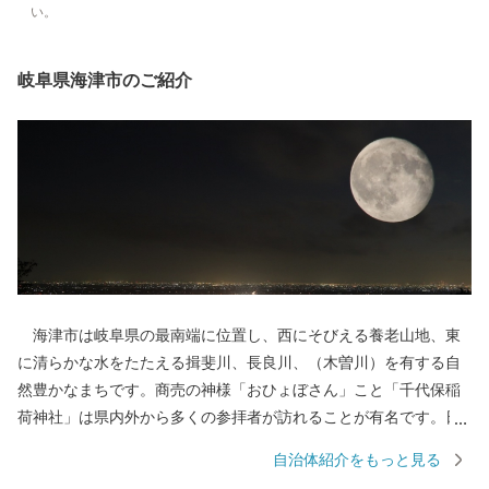
い。
岐阜県海津市のご紹介
海津市は岐阜県の最南端に位置し、西にそびえる養老山地、東
に清らかな水をたたえる揖斐川、長良川、（木曽川）を有する自
然豊かなまちです。商売の神様「おひょぼさん」こと「千代保稲
荷神社」は県内外から多くの参拝者が訪れることが有名です。日
本のほぼ真ん中に位置し、ほどよく便利で、豊かな自然にも恵ま
自治体紹介をもっと見る
れている海津市は、「都会」過ぎず、「田舎」過ぎない、何をす