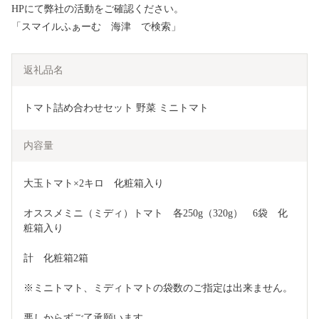
HPにて弊社の活動をご確認ください。
「スマイルふぁーむ 海津 で検索」
返礼品名
トマト詰め合わせセット 野菜 ミニトマト 
内容量
大玉トマト×2キロ　化粧箱入り
オススメミニ（ミディ）トマト　各250g（320g）　6袋　化
粧箱入り
計　化粧箱2箱
※ミニトマト、ミディトマトの袋数のご指定は出来ません。
悪しからずご了承願います。