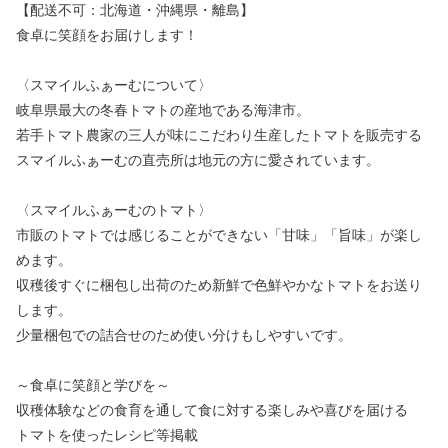
【配送不可：北海道・沖縄県・離島】
食卓に笑顔をお届けします！
〈スマイルふぁーむについて〉
岐阜県最大の冬春トマトの産地である海津市。
若手トマト農家の三人が味にこだわり生産したトマトを販売する
スマイルふぁーむの直売所は地元の方に愛されています。
〈スマイルふぁーむのトマト〉
市販のトマトでは感じることができない「甘味」「旨味」が楽し
めます。
収穫後すぐに梱包し出荷のため新鮮で色鮮やかなトマトをお送り
します。
少量梱包での詰合せのため使い分けもしやすいです。
～食卓に笑顔と学びを～
収穫体験などの食育を通して食に対する楽しみや喜びを届ける
トマトを使ったレシピ等掲載