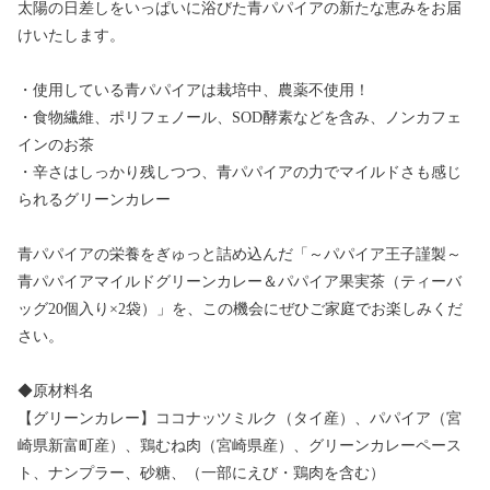
太陽の日差しをいっぱいに浴びた青パパイアの新たな恵みをお届
けいたします。
・使用している青パパイアは栽培中、農薬不使用！
・食物繊維、ポリフェノール、SOD酵素などを含み、ノンカフェ
インのお茶
・辛さはしっかり残しつつ、青パパイアの力でマイルドさも感じ
られるグリーンカレー
青パパイアの栄養をぎゅっと詰め込んだ「～パパイア王子謹製～
青パパイアマイルドグリーンカレー＆パパイア果実茶（ティーバ
ッグ20個入り×2袋）」を、この機会にぜひご家庭でお楽しみくだ
さい。
◆原材料名
【グリーンカレー】ココナッツミルク（タイ産）、パパイア（宮
崎県新富町産）、鶏むね肉（宮崎県産）、グリーンカレーペース
ト、ナンプラー、砂糖、（一部にえび・鶏肉を含む）