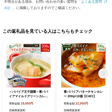
不明点がある場合、お問い合わせの多い質問を
「よくある質問（F
AQ）」
に掲載しておりますのでご確認ください。
この返礼品を見ている人はこちらもチェック
～パパイア王子謹製～青パパ
青パパイアバターチキンカレ
イアマイルドグリーンカレー
ー 200g×10個【C401】
【C323】
19,000円
22,000円
寄附金額
寄附金額
宮崎県新富町
宮崎県新富町