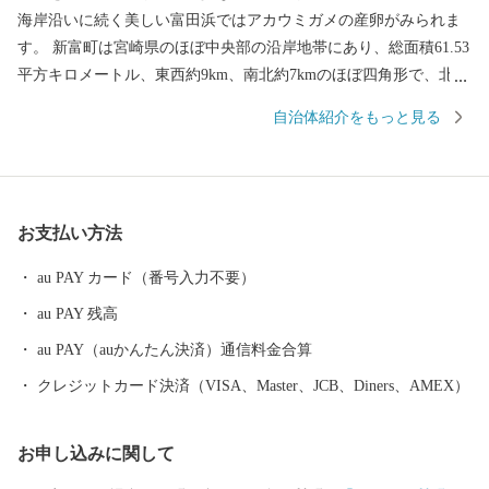
海岸沿いに続く美しい富田浜ではアカウミガメの産卵がみられま
す。 新富町は宮崎県のほぼ中央部の沿岸地帯にあり、総面積61.53
平方キロメートル、東西約9km、南北約7kmのほぼ四角形で、北西
部は高台の畑地帯、東南部一帯は一ツ瀬川沿いにひらける平坦な
自治体紹介をもっと見る
水田地帯を有しています。 農地面積は約2,600ヘクタール、水田と
畑がほぼ半分で、水田地帯では早期水稲、施設園芸が盛んで、マ
ンゴー、トマト、キュウリ、ピーマンなどが栽培されています。
また近年では、ライチの栽培も盛んで宮崎県内随一の産地となっ
お支払い方法
ています。 畑地帯ではメロン、茶が栽培され、豚、養鶏、肉牛、
酪農などの畜産も盛んです。 観光面では、天然かけ流しのラジウ
au PAY カード（番号入力不要）
ム温泉や本年日本遺産に認定された国内有数の古墳群がありま
au PAY 残高
す。自衛隊ファンの間では有名な「航空自衛隊新田原基地」もあ
り毎年開催される「新田原エアフェスタ（航空祭）」には数万人
au PAY（auかんたん決済）通信料金合算
の観光客が訪れ、パイロットたちの卓越した飛行運転技術に酔い
クレジットカード決済（VISA、Master、JCB、Diners、AMEX）
しれます。
お申し込みに関して