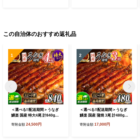
この自治体のおすすめ返礼品
1
2
＜選べる!!配送期間＞うなぎ
＜選べる!!配送期間＞うなぎ
鰻楽 国産 特大4尾 計840g以
鰻楽 国産 蒲焼 3尾 計480g以
上 3営業日以内出荷 父の日
上 父の日 土用 丑の日 無頭
24,500円
17,000円
寄附金額
寄附金額
土用 丑の日 蒲焼 無頭 高評価
高評価 おすすめ 冷凍 簡単調
人気 おすすめ 冷凍 簡単調理
理 個包装 鰻 魚介 贈答品 ギ
個包装 鰻 魚介 贈答品 ギフト
フト 贈り物 スピード便【C4