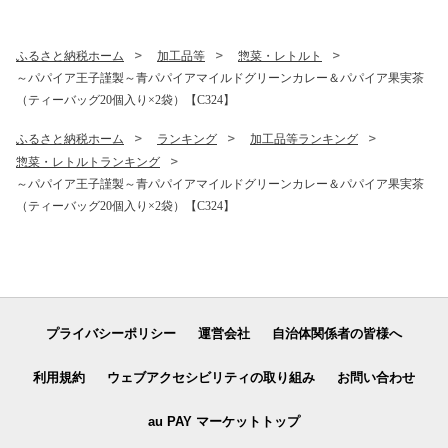
贈り物 スピード便【C388-m
44-mult】
ult】
ふるさと納税ホーム
加工品等
惣菜・レトルト
～パパイア王子謹製～青パパイアマイルドグリーンカレー＆パパイア果実茶
（ティーバッグ20個入り×2袋）【C324】
ふるさと納税ホーム
ランキング
加工品等ランキング
惣菜・レトルトランキング
～パパイア王子謹製～青パパイアマイルドグリーンカレー＆パパイア果実茶
（ティーバッグ20個入り×2袋）【C324】
プライバシーポリシー
運営会社
自治体関係者の皆様へ
利用規約
ウェブアクセシビリティの取り組み
お問い合わせ
au PAY マーケットトップ