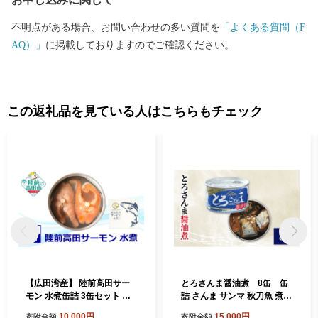
不明点がある場合、お問い合わせの多い質問を
「よくある質問（F
AQ）」
に掲載しておりますのでご確認ください。
この返礼品を見ている人はこちらもチェック
【広田湾産】 陸前高田サー
とろさんま醤油煮 8缶 缶
モン 水煮缶詰 3缶セット 【
詰 さんま サンマ 秋刀魚 煮魚
ブランド サーモン 鮭 常温 缶
常温保存 防災 備蓄 非常食 保
10,000円
15,000円
寄附金額
寄附金額