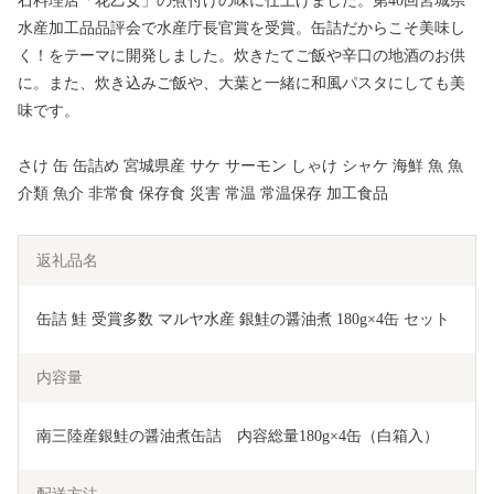
石料理店「花乙女」の煮付けの味に仕上げました。第40回宮城県
水産加工品品評会で水産庁長官賞を受賞。缶詰だからこそ美味し
く！をテーマに開発しました。炊きたてご飯や辛口の地酒のお供
に。また、炊き込みご飯や、大葉と一緒に和風パスタにしても美
味です。
さけ 缶 缶詰め 宮城県産 サケ サーモン しゃけ シャケ 海鮮 魚 魚
介類 魚介 非常食 保存食 災害 常温 常温保存 加工食品
返礼品名
缶詰 鮭 受賞多数 マルヤ水産 銀鮭の醤油煮 180g×4缶 セット
内容量
南三陸産銀鮭の醤油煮缶詰　内容総量180g×4缶（白箱入）