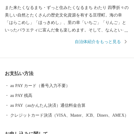
また来たくなるまち・ずっと住みたくなるまち わたり 四季折々の
美しい自然とたくさんの歴史文化資源を有する亘理町。海の幸
「はらこめし」「ほっきめし」、里の幸「いちご」「りんご」と
いったバラエティに富んだ食も楽しめます。そして、なんといっ
ても「わたり温泉鳥の海」。海辺に面する天然温泉施設。湯船か
自治体紹介をもっと見る
らの太平洋の眺めは、心と体を癒すのには最適です。ぜひお越し
ください。
お支払い方法
au PAY カード（番号入力不要）
au PAY 残高
au PAY（auかんたん決済）通信料金合算
クレジットカード決済（VISA、Master、JCB、Diners、AMEX）
お申し込みに関して