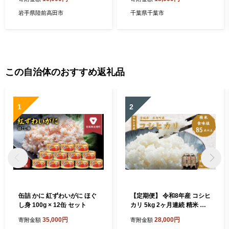
詰 おつまみ ギフト 贈答品 備
存食 国産 千葉県 千葉市[№5
蓄 岩手県 陸前高田市 】RT2
346-2599]
岩手県陸前高田市
千葉県千葉市
696
この自治体のおすすめ返礼品
1
2
缶詰 かに 紅ずわいがに ほぐ
【定期便】 令和8年産 コシヒ
し身 100g × 12缶 セット
カリ 5kg 2ヶ月連続 精米 お
米 米 こめ コメ
35,000円
28,000円
寄附金額
寄附金額