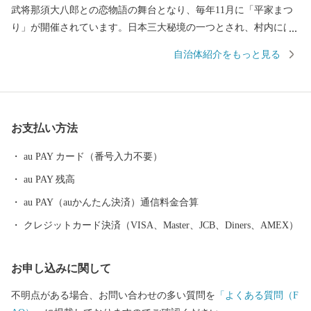
武将那須大八郎との恋物語の舞台となり、毎年11月に「平家まつ
り」が開催されています。日本三大秘境の一つとされ、村内には3
つの河川の源流があり美しい空気と水と森林に囲まれておりま
自治体紹介をもっと見る
す。「日本で最も美しい村連合」に加盟しており、村内松尾地区
にある「仙人の棚田」の農村景観や伝統的で循環型農業の焼畑や
神楽などの文化が評価され、「世界農業遺産高千穂郷・椎葉山地
域」に認定されました。また、2020年7月にオープンされた交流拠
お支払い方法
点施設Ｋａｔｅｒｉｅ（かてりえ）では、九州初の図書管理シス
テムが導入された図書館や村内外の企業やフリーランスの人が働
au PAY カード（番号入力不要）
くコワーキングスペースや交流ラウンジなど、子どもから大人ま
au PAY 残高
で楽しめる空間が広がっています。 椎葉村は、『夢 生きがい
幸せかてーりの里・椎葉』（かてーりとは相互扶助の精神）をモ
au PAY（auかんたん決済）通信料金合算
ットーに、全国の皆さまへ精一杯の元気をお届け致します。
クレジットカード決済（VISA、Master、JCB、Diners、AMEX）
お申し込みに関して
不明点がある場合、お問い合わせの多い質問を
「よくある質問（F