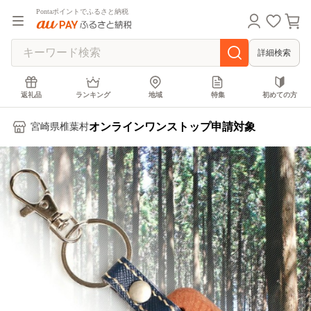
Pontaポイントでふるさと納税
詳細検索
返礼品
ランキング
地域
特集
初めての方
オンラインワンストップ申請対象
宮崎県椎葉村