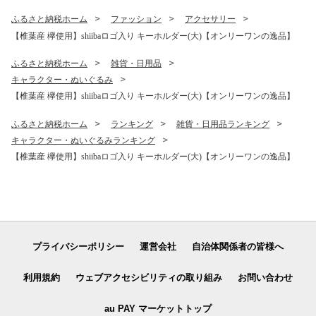
ーツ デザート 洋菓子 焼き菓
子 詰め合わせ 美味しい ラン
ふるさと納税ホーム
ファッション
アクセサリー
ダム 個包装 冷凍 人気 贈物
【椎葉産 欅使用】shiibaロゴ入り キーホルダー(大)【オンリーワンの逸品】
ギフト プレゼント 母の日］
【YK-31】
ふるさと納税ホーム
雑貨・日用品
キャラクター・ぬいぐるみ
【椎葉産 欅使用】shiibaロゴ入り キーホルダー(大)【オンリーワンの逸品】
ふるさと納税ホーム
ランキング
雑貨・日用品ランキング
キャラクター・ぬいぐるみランキング
【椎葉産 欅使用】shiibaロゴ入り キーホルダー(大)【オンリーワンの逸品】
プライバシーポリシー
運営会社
自治体関係者の皆様へ
利用規約
ウェブアクセシビリティの取り組み
お問い合わせ
au PAY マーケットトップ