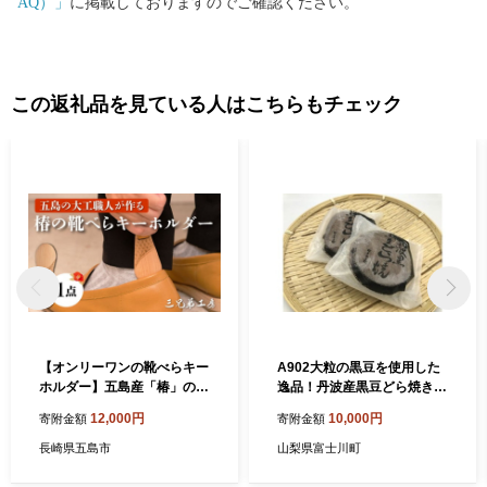
AQ）」
に掲載しておりますのでご確認ください。
この返礼品を見ている人はこちらもチェック
【オンリーワンの靴べらキー
A902大粒の黒豆を使用した
ホルダー】五島産「椿」の木
逸品！丹波産黒豆どら焼き(1
で手作りした木製ショート靴
0個入り）
12,000円
10,000円
寄附金額
寄附金額
べら 五島市/三兄弟工房 [PD
W004]
長崎県五島市
山梨県富士川町