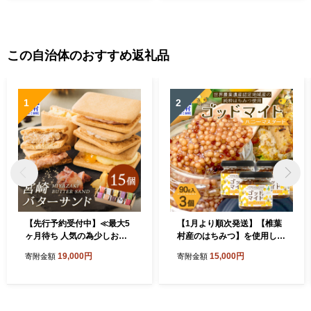
この自治体のおすすめ返礼品
1
2
【先行予約受付中】≪最大5
【1月より順次発送】【椎葉
ヶ月待ち 人気の為少しお時
村産のはちみつ】を使用した
間いただきます≫宮崎バター
ハニーマスタード！ゴッドマ
19,000円
15,000円
寄附金額
寄附金額
サンド 詰合せ【15個入】手
イト 90g × 3個 計 270g TT-
造りで製造【数量限定】［宮
20
崎 椎葉 バターサンド バター
かし おかし 菓子 お菓子 スイ