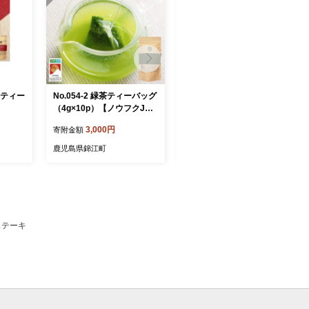
茶ティー
No.054-2 緑茶ティーバッグ
【数量限定】No.6008-2
（4g×10p）【ノウフクJAS
白玉醸造 魔王4本入り 人
認証茶】
気銘柄12本セット（4合
3,000円
68,000円
寄附金額
寄附金額
瓶）
鹿児島県錦江町
鹿児島県錦江町
ステーキ