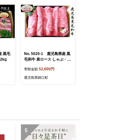
県産 黒毛
No. 5020-1 鹿児島県産 黒
2kg
毛和牛 肩ロース しゃぶ・す
き 1.2Kg
52,000円
寄附金額
鹿児島県錦江町
5
6