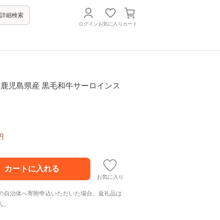
詳細検索
ログイン
お気に入り
カート
方
3-1 鹿児島県産 黒毛和牛サーロインス
円
お気に入り
の自治体へ寄附申込いただいた場合、返礼品は
ん。