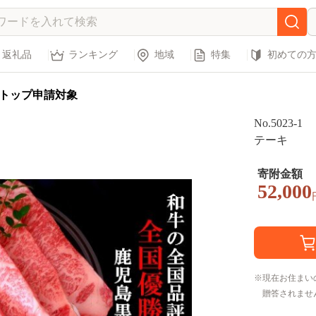
返礼品
ランキング
地域
特集
初めての
トップ申請対象
No.502
テーキ
寄附金額
52,000
現在お住まい
贈答されませ