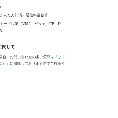
く為のプロジェクトが策定されました。
高
町『MIRAI』づくりプロジェクト”です。
の1つとして「錦江町ふるさと納税事業」
（auかんたん決済）通信料金合算
業者・町民（町）・寄附者の皆さまの
ード決済（VISA、Master、JCB、Di
接町の力に変え、錦江町ふるさと納税に
EX）
だく皆さまとの「絆」を深めるために、
まが町の「取り組み」や事業者の「想
に関して
、ご支援していただける運用を目指して
場合、お問い合わせの多い質問を
「よく
Q）」
に掲載しておりますのでご確認く