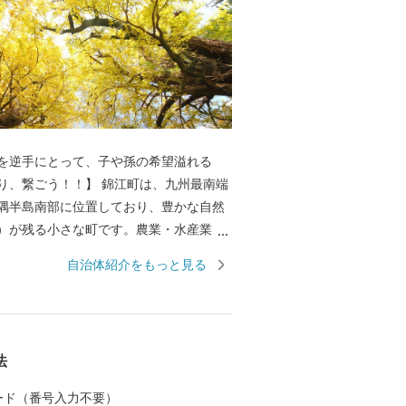
を逆手にとって、子や孫の希望溢れる
！！】 錦江町は、九州最南端
隅半島南部に位置しており、豊かな自然
）が残る小さな町です。農業・水産業・
基幹産業であることから、野菜をはじ
自治体紹介をもっと見る
、魚などの高質な「食」を生産していま
い未来ではなく、希望溢れる『未来』を
すために、行政や町民である大人たちが
法
子高齢化起因による厳しい現実(社会課
め、町が一丸となって町の未来を考え・創
 カード（番号入力不要）