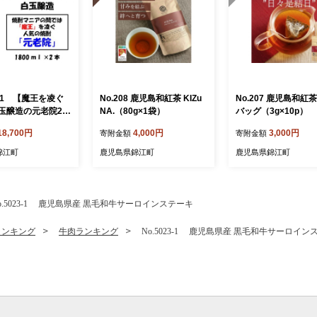
27-1 【魔王を凌ぐ
No.208 鹿児島和紅茶 KIZu
No.207 鹿児島和紅
玉醸造の元老院2本
NA.（80g×1袋）
バッグ（3g×10p）
18,700円
4,000円
3,000円
寄附金額
寄附金額
錦江町
鹿児島県錦江町
鹿児島県錦江町
o.5023-1 鹿児島県産 黒毛和牛サーロインステーキ
ランキング
牛肉ランキング
No.5023-1 鹿児島県産 黒毛和牛サーロイン