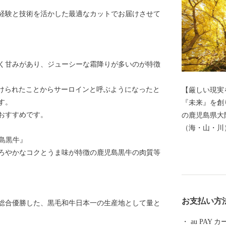
経験と技術を活かした最適なカットでお届けさせて
く甘みがあり、ジューシーな霜降りが多いのが特徴
を授けられたことからサーロインと呼ぶようになったと
【厳しい現実
す。
『未来』を創り、繋ごう
おすすめです。
の鹿児島県大
（海・山・川
児島黒牛』
畜産業が町の
ろやかなコクとうま味が特徴の鹿児島黒牛の肉質等
め、果物や肉
す。 そんな錦江町では、日本や町の宝である「子ども
たち」に厳し
しっかりと渡
お支払い方
で総合優勝した、黒毛和牛日本一の生産地として量と
人口減少・少
題)を受け止
au PAY