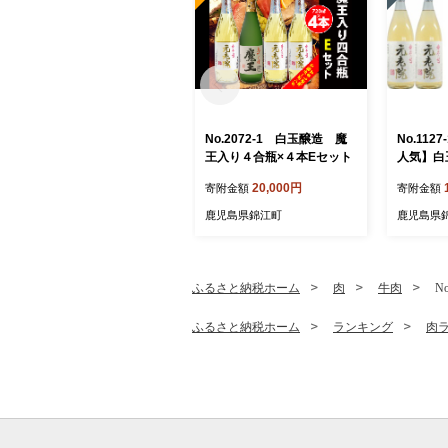
No.2072-1 白玉醸造 魔
No.11
王入り４合瓶×４本Eセット
人気】白
セット
20,000円
寄附金額
寄附金額
鹿児島県錦江町
鹿児島県
ふるさと納税ホーム
肉
牛肉
N
ふるさと納税ホーム
ランキング
肉