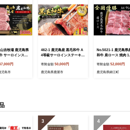
 山吉牧場 鹿児島県
462-1 鹿児島産 黒毛和牛 A
No.5021-1 鹿児島
牛 サーロインステ
4等級サーロインステーキ 5
和牛 肩ロース 焼肉 1.
6-005
枚入 1kg KN021-017-02
47,000円
50,000円
52,000円
寄附金額
寄附金額
鹿児島市
鹿児島県鹿屋市
鹿児島県錦江町
品
3
4