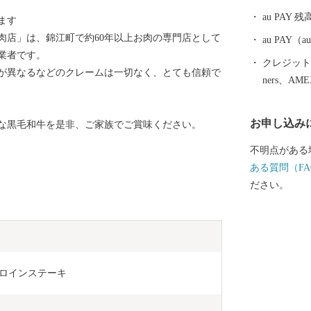
り・繋いでい
au PAY 残
ます
それが ”錦江
肉店」は、錦江町で約60年以上お肉の専門店として
その重要施策
au PAY
業者です。
を実施し、事
クレジットカ
が異なるなどのクレームは一切なく、とても信頼で
「想い」を直
ners、AM
関わっていた
寄附者の皆さ
お申し込み
な黒毛和牛を是非、ご家族でご賞味ください。
い」に共感し
います。
不明点がある
ある質問（FA
ださい。
サーロインステーキ