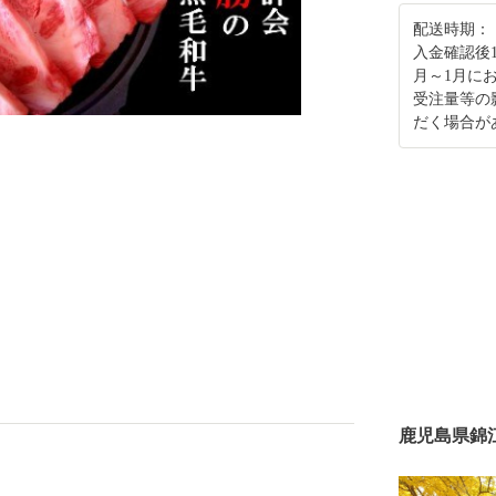
配送時期：
入金確認後
月～1月に
受注量等の
だく場合が
鹿児島県錦