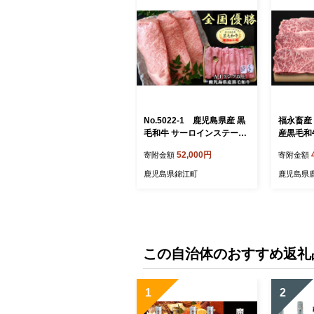
No.5022-1 鹿児島県産 黒
福永畜産
毛和牛 サーロインステーキ
産黒毛和
（A4等級）・黒毛和牛肩ロ
ーキ K32
52,000円
寄附金額
寄附金額
ース（A4等級） （しゃぶ・
すき用）
鹿児島県錦江町
鹿児島県
この自治体のおすすめ返礼
1
2