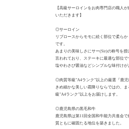
【高級サーロインをお肉専門店の職人が
いただきます】
◎サーロイン
リブロースからモモに続く部位で柔らか
です。
あまりの美味しさにサー(Sir)の称号
言われており、ステーキに最適な部位で
塩やわさび醤油などシンプルな味付けが
◎肉質等級”A4ランク”以上の厳選『鹿
きめ細かな美しい霜降りならではの、ま
級”A4ランク”以上をお届けします。
◎鹿児島県の黒毛和牛
鹿児島県は第11回全国和牛能力共進会
質ともに確固たる地位を築きました。