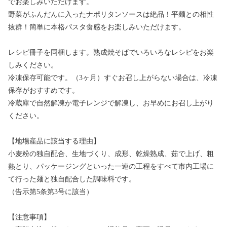
でお楽しみいただけます。
野菜がふんだんに入ったナポリタンソースは絶品！平麺との相性
抜群！簡単に本格パスタ食感をお楽しみいただけます。
レシピ冊子を同梱します。熟成焼そばでいろいろなレシピをお楽
しみください。
冷凍保存可能です。（3ヶ月）すぐお召し上がらない場合は、冷凍
保存がおすすめです。
冷蔵庫で自然解凍か電子レンジで解凍し、お早めにお召し上がり
ください。
【地場産品に該当する理由】
小麦粉の独自配合、生地づくり、成形、乾燥熟成、茹で上げ、粗
熱とり、パッケージングといった一連の工程をすべて市内工場に
て行った麺と独自配合した調味料です。
（告示第5条第3号に該当）
【注意事項】