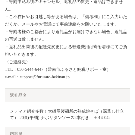
・寄附申込み後のキャンセル、返礼品の変更・返品はできませ
ん。
・ご不在日やお引越し等がある場合は、「備考欄」にご入力いた
だくか、メールやお電話にて事前連絡をお願いいたします。
・寄附者様のご都合により返礼品がお届けできない場合、返礼品
の再送は致しません。
・返礼品出荷後の配送先変更による転送費用は寄附者様にてご負
担いただきます。
〈ご連絡先〉
TEL：050-5444-6447（碧南市ふるさと納税サポート室）
e-mail：support@furusato-hekinan.jp
返礼品名
メディア紹介多数！大磯屋製麺所の熟成焼そば（深蒸し仕立
て） 20食(平麺) ナポリタンソース2本付き　H014-042
内容量