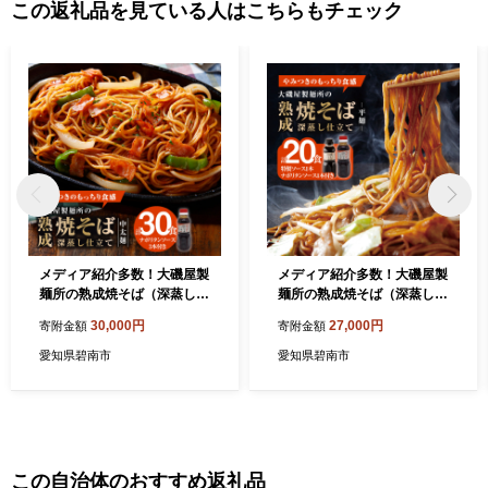
この返礼品を見ている人はこちらもチェック
メディア紹介多数！大磯屋製
メディア紹介多数！大磯屋製
麺所の熟成焼そば（深蒸し仕
麺所の熟成焼そば（深蒸し仕
立て） 30食(中太麺) ナポリ
立て） 20食(平麺) 特製ソー
30,000円
27,000円
寄附金額
寄附金額
タンソース3本付き H0H01
ス1本・ナポリタンソース1
4-051
本付き H014-046
愛知県碧南市
愛知県碧南市
この自治体のおすすめ返礼品