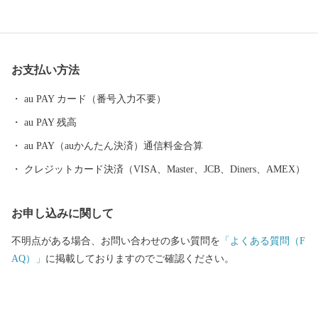
の地」として有名です。そんな、醸造文化が生んだ特産品や、海
に面したまちならではの海産物、窯業の文化が生んだ工芸品など
をふるさと納税のお礼の品としてご用意し、全国の皆さんに碧南
市の魅力をお届けしています。 ふるさと納税でいただいたご縁を
お支払い方法
大切に、是非、碧南市にもお立ち寄りいただければと思います。
au PAY カード（番号入力不要）
au PAY 残高
au PAY（auかんたん決済）通信料金合算
クレジットカード決済（VISA、Master、JCB、Diners、AMEX）
お申し込みに関して
不明点がある場合、お問い合わせの多い質問を
「よくある質問（F
AQ）」
に掲載しておりますのでご確認ください。