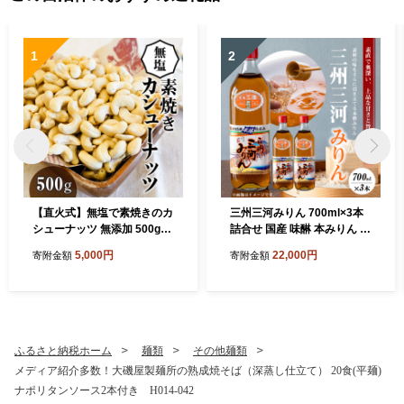
1
2
【直火式】無塩で素焼きのカ
三州三河みりん 700ml×3本
シューナッツ 無添加 500g
詰合せ 国産 味醂 本みりん 本
H059-110
格 調味料 醸造 碧南市 H024-
5,000円
22,000円
寄附金額
寄附金額
022
ふるさと納税ホーム
麺類
その他麺類
メディア紹介多数！大磯屋製麺所の熟成焼そば（深蒸し仕立て） 20食(平麺)
ナポリタンソース2本付き H014-042