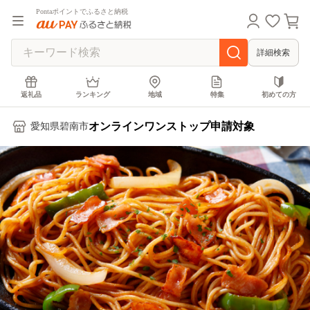
Pontaポイントでふるさと納税
詳細検索
返礼品
ランキング
地域
特集
初めての方
オンラインワンストップ申請対象
愛知県碧南市