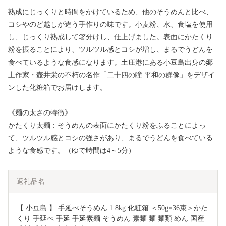
熟成にじっくりと時間をかけているため、他のそうめんと比べ、
コシやのど越しが違う手作りの味です。小麦粉、水、食塩を使用
し、じっくり熟成して箸分けし、仕上げました。表面にかたくり
粉を振ることにより、ツルツル感とコシが増し、まるでうどんを
食べているような食感になります。土庄港にある小豆島出身の郷
土作家・壺井栄の不朽の名作「二十四の瞳 平和の群像」をデザイ
ンした化粧箱でお届けします。
《麺の太さの特徴》
かたくり太麺：そうめんの表面にかたくり粉をふることによっ
て、ツルツル感とコシの強さがあり、まるでうどんを食べている
ような食感です。（ゆで時間は4～5分）
返礼品名
【 小豆島 】 手延べそうめん 1.8kg 化粧箱 ＜50g×36束＞かた
くり 手延べ 手延 手延素麺 そうめん 素麺 麺 麺類 めん 国産 