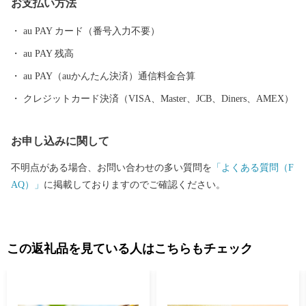
お支払い方法
本一の生産量を誇る「ごま油」、小豆島産オリーブのしぼり果実
を配合した特別な餌“オリーブ飼料”で育てられた「小豆島オリー
au PAY カード（番号入力不要）
ブ牛」、全国発信を目指す小豆島のブランド鱧 「小豆島 島鱧（し
au PAY 残高
ょうどしま しまはも）」など、豊かな自然で育まれたおいしいも
のがいっぱい。 先人が築いた伝統的な行事や歴史的な景観を守
au PAY（auかんたん決済）通信料金合算
り、後世へと継承していくには、「ふるさとを大切にしたい」
クレジットカード決済（VISA、Master、JCB、Diners、AMEX）
「ふるさとの発展に貢献したい」という皆さまの貴重な応援が不
可欠です。皆さまからいただきましたご厚意は、土庄町が掲げる
お申し込みに関して
まちづくりのテーマの各事業に対する貴重な財源として活用させ
ていただきます。”生まれ育ったふるさと”のみならず”心のふるさ
不明点がある場合、お問い合わせの多い質問を
「よくある質問（F
と”や”第二のふるさと”など、土庄町を応援していただける皆さ
AQ）」
に掲載しておりますのでご確認ください。
ま、ふるさと土庄町をなつかしく思う皆さまの応援をよろしくお
願いします。
この返礼品を見ている人はこちらもチェック