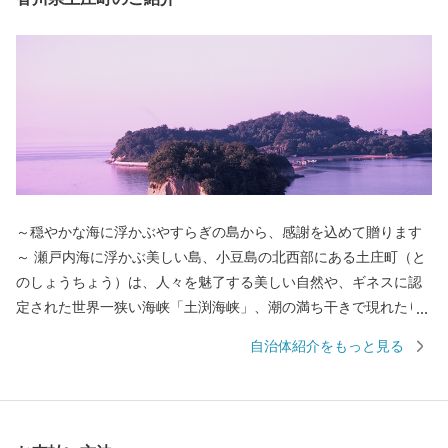
～穏やかな海に浮かぶやすらぎの島から、感謝を込めて贈ります
～ 瀬戸内海に浮かぶ美しい島、小豆島の北西部にある土庄町（と
のしょうちょう）は、人々を魅了する美しい自然や、ギネスに認
定された世界一狭い海峡「土渕海峡」、潮の満ち干きで現れたり
消えたりする不思議な砂の道「エンジェルロード」、壺井栄の名
自治体紹介をもっと見る
作「二十四の瞳」の平和の群像などの観光スポットが数多くあ
り、ドラマや映画のロケ地にもなっています。 明治時代に日本
で唯一根付けに成功した「オリーブ」、江戸時代から受け継がれ
る「醤油」、日本の三大生産地にもなっている「そうめん」、日