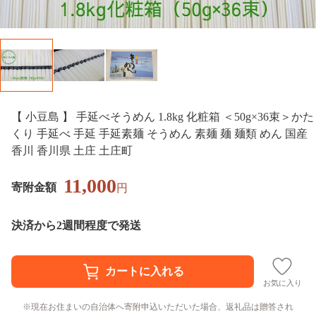
【 小豆島 】 手延べそうめん 1.8kg 化粧箱 ＜50g×36束＞かた
くり 手延べ 手延 手延素麺 そうめん 素麺 麺 麺類 めん 国産
香川 香川県 土庄 土庄町
11,000
寄附金額
円
決済から2週間程度で発送
お気に入り
現在お住まいの自治体へ寄附申込いただいた場合、返礼品は贈答され