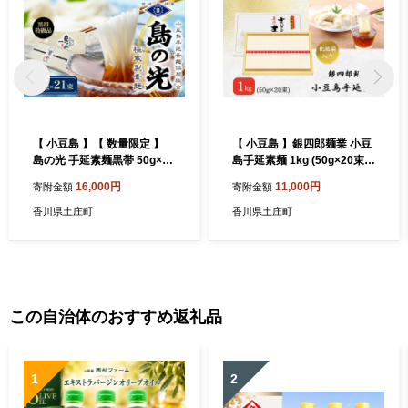
【 小豆島 】【 数量限定 】
【 小豆島 】銀四郎麺業 小豆
島の光 手延素麺黒帯 50g×21
島手延素麺 1kg (50g×20束)
束入り そうめん 素麺 手延べ
化粧箱 手延べ 手延 そうめん
16,000円
11,000円
寄附金額
寄附金額
麺類 麺 めん 簡単 ヘルシー
素麺 麺 麺類 めん もっちり
贈り物 ギフト 贈答 特級品 コ
国産 香川 香川県 土庄 土庄町
香川県土庄町
香川県土庄町
シ 香川 香川県 土庄 土庄町
この自治体のおすすめ返礼品
1
2