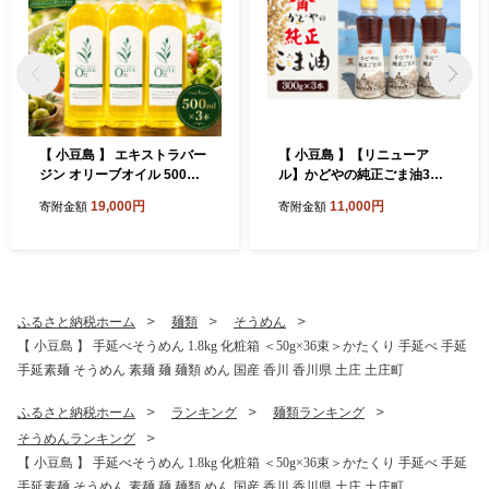
【 小豆島 】 エキストラバー
【 小豆島 】【リニューア
ジン オリーブオイル 500ml
ル】かどやの純正ごま油300
3本 セット 詰め合わせ 食用
ｇ×3本セット 小豆島オリ
19,000円
11,000円
寄附金額
寄附金額
油 パスタ サラダ ドレッシン
ジナルラベル 食用油 調味料
グ 揚げ物 調味料 スペイン 土
庄町※お申込・生産状況によ
っては発送までお日にちをい
ただく場合がございますの
で、予めご了承ください。
ふるさと納税ホーム
麺類
そうめん
【 小豆島 】 手延べそうめん 1.8kg 化粧箱 ＜50g×36束＞かたくり 手延べ 手延
手延素麺 そうめん 素麺 麺 麺類 めん 国産 香川 香川県 土庄 土庄町
ふるさと納税ホーム
ランキング
麺類ランキング
そうめんランキング
【 小豆島 】 手延べそうめん 1.8kg 化粧箱 ＜50g×36束＞かたくり 手延べ 手延
手延素麺 そうめん 素麺 麺 麺類 めん 国産 香川 香川県 土庄 土庄町