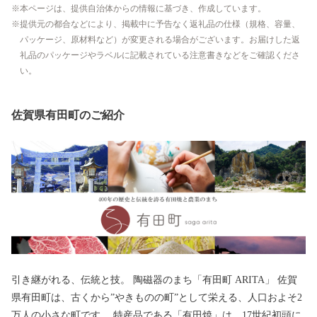
本ページは、提供自治体からの情報に基づき、作成しています。
提供元の都合などにより、掲載中に予告なく返礼品の仕様（規格、容量、
パッケージ、原材料など）が変更される場合がございます。お届けした返
礼品のパッケージやラベルに記載されている注意書きなどをご確認くださ
い。
佐賀県有田町のご紹介
引き継がれる、伝統と技。 陶磁器のまち「有田町 ARITA」 佐賀
県有田町は、古くから”やきものの町”として栄える、人口およそ2
万人の小さな町です。 特産品である「有田焼」は、17世紀初頭に