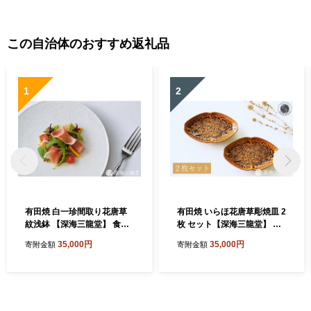
この自治体のおすすめ返礼品
1
2
有田焼 白一珍間取り花唐草
有田焼 いらほ花唐草彫焼皿 2
紋浅鉢 【深海三龍堂】 食器
枚 セット【深海三龍堂】 食
中鉢 白磁 白い器 白い食器 器
器 和食 懐石 会席 向付 和風
35,000円
35,000円
寄附金額
寄附金額
陶磁器 シンプル おしゃれ い
菓子皿 銘々皿 中皿 楕円 和食
っちん 職人技 ay100
器 てんぷら皿 ay101