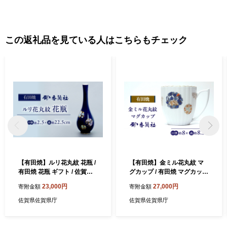
この返礼品を見ている人はこちらもチェック
【有田焼】ルリ花丸紋 花瓶 /
【有田焼】金ミル花丸紋 マ
有田焼 花瓶 ギフト / 佐賀県 /
グカップ / 有田焼 マグカップ
香蘭社 [41APAC006]
食器 ギフト / 佐賀県 / 香蘭社
23,000円
27,000円
寄附金額
寄附金額
[41APAC004]
佐賀県佐賀県庁
佐賀県佐賀県庁