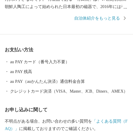
朝鮮人陶工によって始められた日本最初の磁器で、2016年には有
田焼創業400年を迎えました。 ゴールデンウイークに開催される
自治体紹介をもっと見る
「有田陶器市」は、100年以上の歴史があり7日間の期間中に国内
外から100万人以上のやきものファンが訪れる国内最大級の陶器市
として有名です。 有田焼を育んだ有田内山地区の町並みは、国の
「重要伝統的建造物群保存地区」に選定されており、江戸後期か
お支払い方法
ら昭和にかけて建築された窯元、商家、洋館などが立ち並んでい
ます。主要道路から一歩裏に入ると、登り窯の廃材を利用したト
au PAY カード（番号入力不要）
ンバイ塀が多く見られ、裏通りに独特の風情を醸しています。 一
au PAY 残高
方で、有田町内には日本の自然百選「黒髪山」や日本の名水百選
「竜門の清水」など、六つの自然百選に選定される場所があり、
au PAY（auかんたん決済）通信料金合算
今なお日本の原風景を感じることができます。また、町の西側一
クレジットカード決済（VISA、Master、JCB、Diners、AMEX）
帯は「棚田」という特徴的な景観を持つ稲作地でありながら、美
しい緑と名水で飼育される「佐賀牛」や 「ありたどり」などを生
お申し込みに関して
産する県下有数の畜産地でもあります。
不明点がある場合、お問い合わせの多い質問を
「よくある質問（F
AQ）」
に掲載しておりますのでご確認ください。